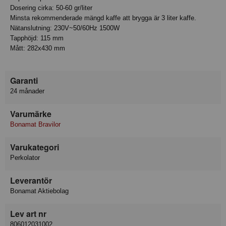
Dosering cirka: 50-60 gr/liter
Minsta rekommenderade mängd kaffe att brygga är 3 liter kaffe.
Nätanslutning: 230V~50/60Hz 1500W
Tapphöjd: 115 mm
Mått: 282x430 mm
Garanti
24 månader
Varumärke
Bonamat Bravilor
Varukategori
Perkolator
Leverantör
Bonamat Aktiebolag
Lev art nr
806012031002