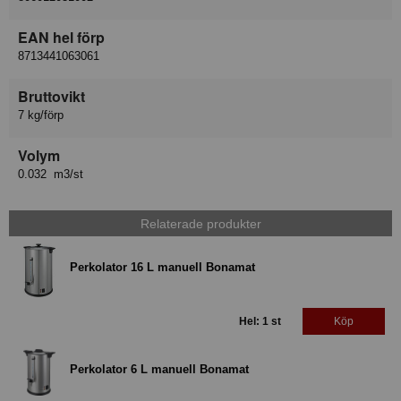
EAN hel förp
8713441063061
Bruttovikt
7 kg/förp
Volym
0.032 m3/st
Relaterade produkter
Perkolator 16 L manuell Bonamat
Hel: 1 st
Köp
Perkolator 6 L manuell Bonamat