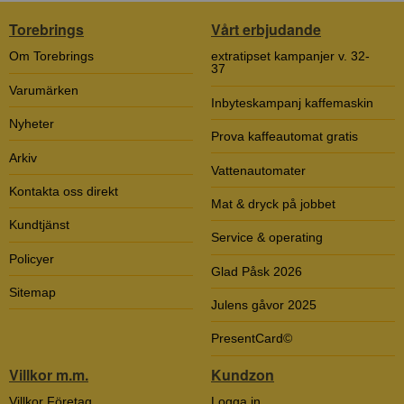
Torebrings
Vårt erbjudande
Om Torebrings
extratipset kampanjer v. 32-
37
Varumärken
Inbyteskampanj kaffemaskin
Nyheter
Prova kaffeautomat gratis
Arkiv
Vattenautomater
Kontakta oss direkt
Mat & dryck på jobbet
Kundtjänst
Service & operating
Policyer
Glad Påsk 2026
Sitemap
Julens gåvor 2025
PresentCard©
Villkor m.m.
Kundzon
Villkor Företag
Logga in