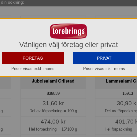
din sökning:
Vänligen välj företag eller privat
FÖRETAG
PRIVAT
Priser visas exkl. moms
Priser visas inkl. moms
Jubelsalami Grilstad
Lammsalami Gr
839839
15913
31,60 kr
30,90 k
 g
Del av förpackning =
100 g
Del av förpackni
474,00 kr
401,70 
 g
Hel förpackning =
15*100 g
Hel förpackning 