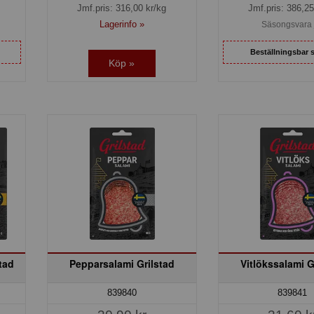
Jmf.pris:
316,00
kr/kg
Jmf.pris:
386,25
Lagerinfo »
Säsongsvara 
Beställningsbar 
Köp »
tad
Pepparsalami Grilstad
Vitlökssalami G
839840
839841