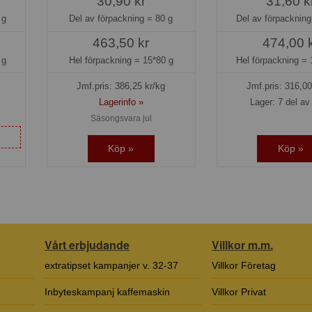
30,90 kr
31,60 k
 g
Del av förpackning =
80 g
Del av förpacknin
463,50 kr
474,00 
 g
Hel förpackning =
15*80 g
Hel förpackning =
Jmf.pris:
386,25
kr/kg
Jmf.pris:
316,00
Lagerinfo »
Lager: 7 del av 
Säsongsvara jul
Köp »
Köp »
Vårt erbjudande
Villkor m.m.
extratipset kampanjer v. 32-37
Villkor Företag
Inbyteskampanj kaffemaskin
Villkor Privat