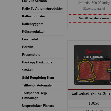
Lax Vilt Serrano
Jmf.pris:
309,00
kr/kg
Kaffe Te Automatprodukter
Säsongsvara jul
Kaffeautomater
Beställningsbar senare
Kaffebryggare
Köksprodukter
Livsmedel
Porslin
Presentkort
Påskägg Påskgodis
Små-el
Städ Rengöring Kem
Tillbehör Automater
Lufttorkad skinka Grils
Torkpapper Tejp
Emballage
159270
Uteprodukter Fiskars