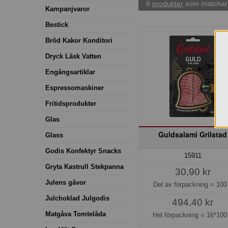
6
produkter
som matchar 
Kampanjvaror
Bestick
Bröd Kakor Konditori
Dryck Läsk Vatten
Engångsartiklar
Espressomaskiner
Fritidsprodukter
Glas
Guldsalami Grilstad
Glass
Godis Konfektyr Snacks
15911
Gryta Kastrull Stekpanna
30,90 kr
Julens gåvor
Del av förpackning =
100
Julchoklad Julgodis
494,40 kr
Matgåva Tomtelåda
Hel förpackning =
16*100