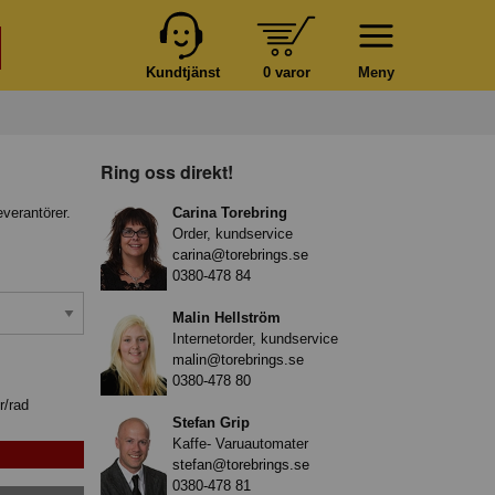
Kundtjänst
0 varor
Meny
Ring oss direkt!
everantörer.
Carina Torebring
Order, kundservice
carina@torebrings.se
0380-478 84
Malin Hellström
Internetorder, kundservice
malin@torebrings.se
0380-478 80
r/rad
Stefan Grip
Kaffe- Varuautomater
stefan@torebrings.se
0380-478 81