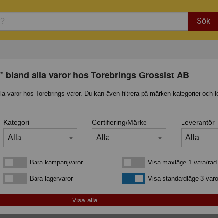
Sök
" bland alla varor hos Torebrings Grossist AB
lla varor hos Torebrings varor. Du kan även filtrera på märken kategorier och l
Kategori
Certifiering/Märke
Leverantör
Bara kampanjvaror
Visa maxläge 1 vara/rad
Bara kampanjvaror
Visa maxläge 1 vara/rad
Bara lagervaror
Visa standardläge
Bara lagervaror
Visa standardläge 3 varo