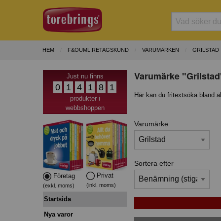
HEM
F&OUML;RETAGSKUND
VARUMÄRKEN
GRILSTAD
Varumärke "Grilstad
Just nu finns
0
1
4
1
8
1
Här kan du fritextsöka bland a
produkter i
webbshoppen
Varumärke
Sortera efter
Privat
Företag
(inkl. moms)
(exkl. moms)
Startsida
Nya varor