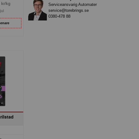
kr/kg
Serviceansvarig Automater
service@torebrings.se
jul
0380-478 88
senare
rilstad