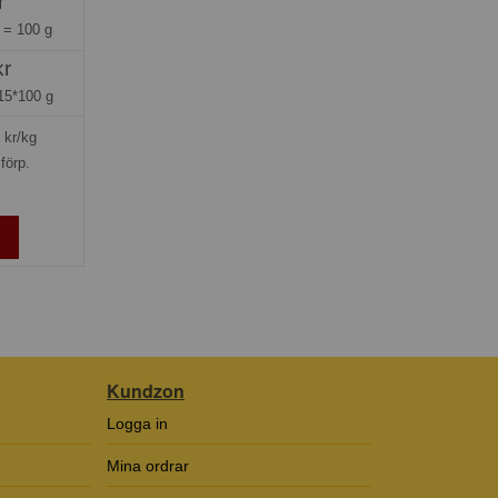
r
g =
100 g
kr
15*100 g
kr/kg
förp.
Kundzon
Logga in
Mina ordrar