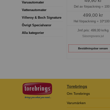
49,90 kr
Varuautomater
Del av förpackning =
100
Vattenautomater
499,00 kr
Villeroy & Boch Signature
Hel förpackning =
10*100
Övrigt Specialvaror
Jmf.pris:
499,00
kr/kg
Alla kategorier
Säsongsvara jul
Beställningsbar senare
Torebrings
Om Torebrings
Varumärken