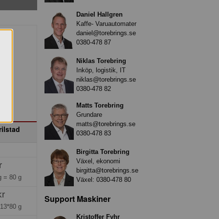
Daniel Hallgren
Kaffe- Varuautomater
daniel@torebrings.se
0380-478 87
Niklas Torebring
Inköp, logistik, IT
niklas@torebrings.se
0380-478 82
Matts Torebring
Grundare
matts@torebrings.se
ilstad
0380-478 83
Birgitta Torebring
Växel, ekonomi
r
birgitta@torebrings.se
ng =
80 g
Växel:
0380-478 80
kr
Support Maskiner
=
13*80 g
Kristoffer Fyhr