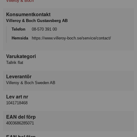
Villeroy & Boch
Konsumentkontakt
Villeroy & Boch Gustavsberg AB
Telefon
08-570 391 00
Hemsida
https://www.villeroy-boch.se/service/contact/
Varukategori
Tallrik flat
Leverantör
Villeroy & Boch Sweden AB
Lev art nr
1041718468
EAN del förp
4003686285071
EAN hel förp