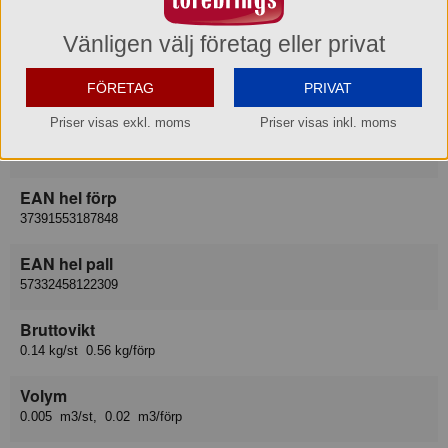
Alrik Hedlund, AB
Vänligen välj företag eller privat
Lev art nr
18784
FÖRETAG
PRIVAT
Priser visas exkl. moms
Priser visas inkl. moms
EAN del förp
7391553036053
EAN hel förp
37391553187848
EAN hel pall
57332458122309
Bruttovikt
0.14 kg/st 0.56 kg/förp
Volym
0.005 m3/st, 0.02 m3/förp