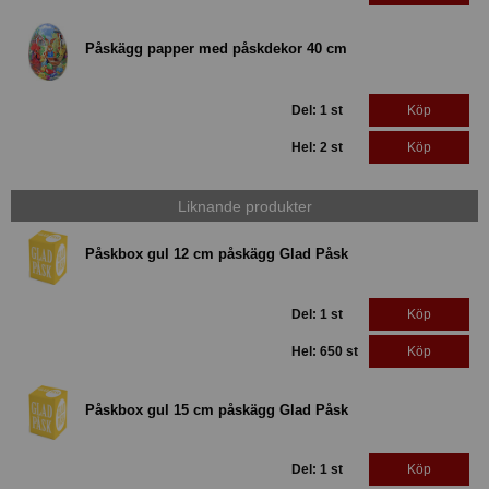
Påskägg papper med påskdekor 40 cm
Del: 1 st
Köp
Hel: 2 st
Köp
Liknande produkter
Påskbox gul 12 cm påskägg Glad Påsk
Del: 1 st
Köp
Hel: 650 st
Köp
Påskbox gul 15 cm påskägg Glad Påsk
Del: 1 st
Köp