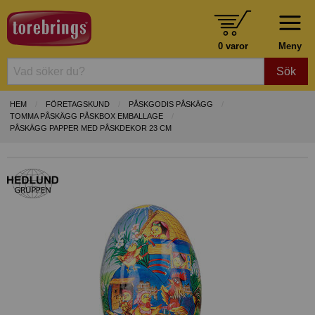
0 varor
Meny
Sök
HEM
FÖRETAGSKUND
PÅSKGODIS PÅSKÄGG
TOMMA PÅSKÄGG PÅSKBOX EMBALLAGE
PÅSKÄGG PAPPER MED PÅSKDEKOR 23 CM