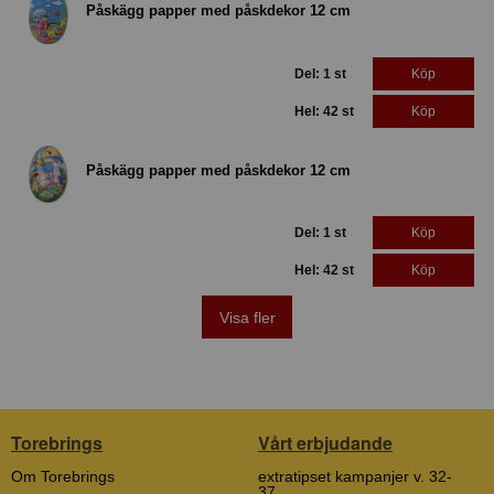
Påskägg papper med påskdekor 12 cm
Del: 1 st
Köp
Hel: 42 st
Köp
Påskägg papper med påskdekor 12 cm
Del: 1 st
Köp
Hel: 42 st
Köp
Visa fler
Torebrings
Vårt erbjudande
Om Torebrings
extratipset kampanjer v. 32-
37