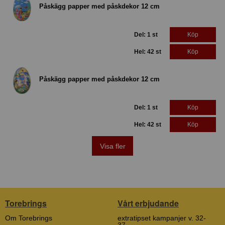
Påskägg papper med påskdekor 12 cm
Del: 1 st
Köp
Hel: 42 st
Köp
Påskägg papper med påskdekor 12 cm
Del: 1 st
Köp
Hel: 42 st
Köp
Visa fler
Torebrings
Vårt erbjudande
Om Torebrings
extratipset kampanjer v. 32-