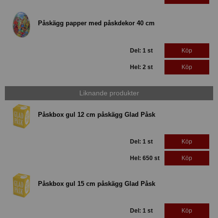
Påskägg papper med påskdekor 40 cm
Del: 1 st
Köp
Hel: 2 st
Köp
Liknande produkter
Påskbox gul 12 cm påskägg Glad Påsk
Del: 1 st
Köp
Hel: 650 st
Köp
Påskbox gul 15 cm påskägg Glad Påsk
Del: 1 st
Köp