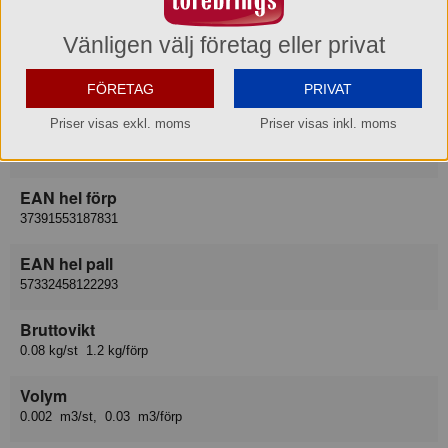
Alrik Hedlund, AB
Vänligen välj företag eller privat
Lev art nr
18783
FÖRETAG
PRIVAT
Priser visas exkl. moms
Priser visas inkl. moms
EAN del förp
7391553036039
EAN hel förp
37391553187831
EAN hel pall
57332458122293
Bruttovikt
0.08 kg/st 1.2 kg/förp
Volym
0.002 m3/st, 0.03 m3/förp