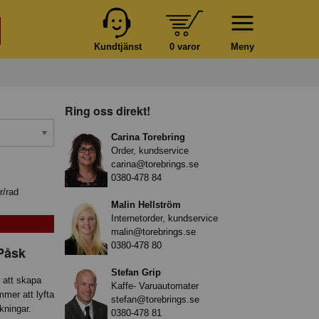
Kundtjänst
0 varor
Meny
Ring oss direkt!
Carina Torebring
Order, kundservice
carina@torebrings.se
0380-478 84
r/rad
Malin Hellström
Internetorder, kundservice
malin@torebrings.se
0380-478 80
Påsk
Stefan Grip
 att skapa
Kaffe- Varuautomater
mer att lyfta
stefan@torebrings.se
kningar.
0380-478 81