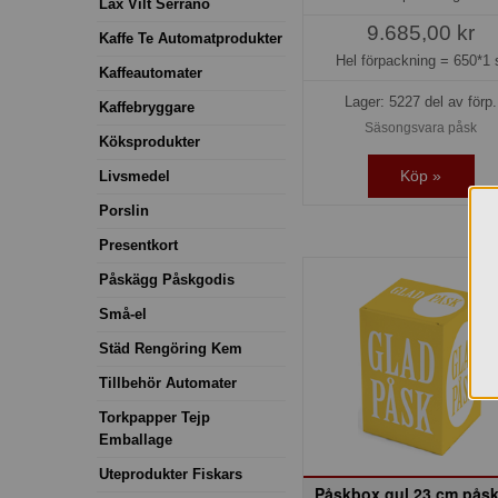
Lax Vilt Serrano
9.685,00 kr
Kaffe Te Automatprodukter
Hel förpackning =
650*1 
Kaffeautomater
Lager: 5227 del av förp.
Kaffebryggare
Säsongsvara påsk
Köksprodukter
Köp »
Livsmedel
Porslin
Presentkort
Påskägg Påskgodis
Små-el
Städ Rengöring Kem
Tillbehör Automater
Torkpapper Tejp
Emballage
Uteprodukter Fiskars
Påskbox gul 23 cm pås