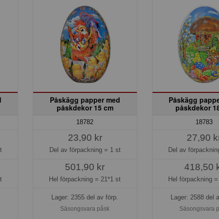
d
Påskägg papper med
Påskägg papp
påskdekor 15 cm
påskdekor 1
18782
18783
23,90 kr
27,90 k
t
Del av förpackning =
1 st
Del av förpackni
501,90 kr
418,50 
t
Hel förpackning =
21*1 st
Hel förpackning 
Lager: 2355 del av förp.
Lager: 2588 del a
Säsongsvara påsk
Säsongsvara 