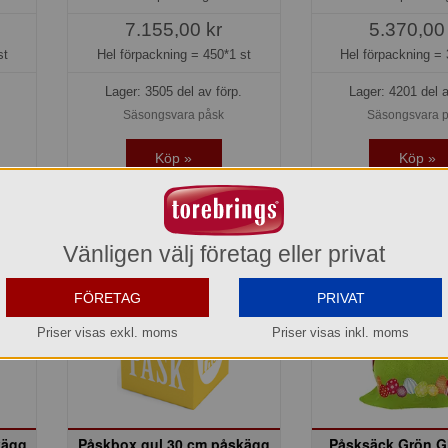
7.155,00 kr
5.370,00
st
Hel förpackning =
450*1 st
Hel förpackning =
Lager: 3505 del av förp.
Lager: 4201 del a
Säsongsvara påsk
Säsongsvara 
Köp »
Köp »
Vänligen välj företag eller privat
FÖRETAG
PRIVAT
Priser visas exkl. moms
Priser visas inkl. moms
kägg
Påskbox gul 30 cm påskägg
Påsksäck Grön G