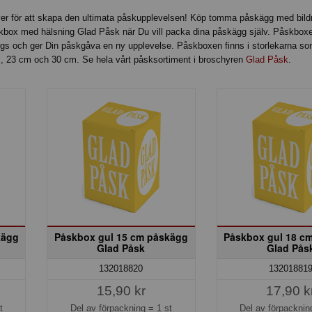
över för att skapa den ultimata påskupplevelsen! Köp tomma påskägg med bil
skbox med hälsning Glad Påsk när Du vill packa dina påskägg själv. Påskbo
ings och ger Din påskgåva en ny upplevelse. Påskboxen finns i storlekarna som
 23 cm och 30 cm. Se hela vårt påsksortiment i broschyren
Glad Påsk
.
kägg
Påskbox gul 15 cm påskägg
Påskbox gul 18 c
Glad Påsk
Glad Pås
132018820
13201881
15,90 kr
17,90 k
t
Del av förpackning =
1 st
Del av förpackni