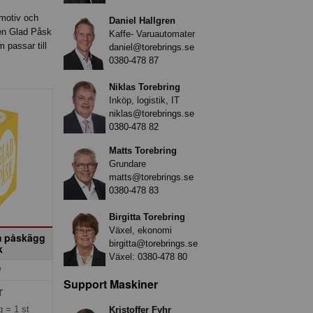
dmotiv och
Daniel Hallgren
xen Glad Påsk
Kaffe- Varuautomater
 passar till
daniel@torebrings.se
0380-478 87
Niklas Torebring
Inköp, logistik, IT
niklas@torebrings.se
0380-478 82
Matts Torebring
Grundare
matts@torebrings.se
0380-478 83
Birgitta Torebring
Växel, ekonomi
m påskägg
birgitta@torebrings.se
k
Växel:
0380-478 80
9
Support Maskiner
r
ng =
1 st
Kristoffer Fyhr