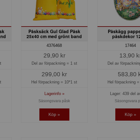
sk
Påsksäck Gul Glad Påsk
Påskägg papp
and
25x40 cm med grönt band
påskdekor 1
4376468
17464
29,90 kr
13,90 k
t
Del av förpackning =
1 st
Del av förpackni
299,00 kr
583,80 
t
Hel förpackning =
10*1 st
Hel förpackning 
Lagerinfo »
Lager: 439 del a
Säsongsvara påsk
Säsongsvara 
Köp »
Köp »