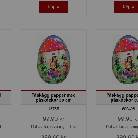
Köp »
Köp »
d
Påskägg papper med
Påskägg papp
påskdekor 30 cm
påskdekor 3
18785
600498
99,90 kr
99,90 k
t
Del av förpackning =
1 st
Del av förpackni
399,60 kr
399,60 