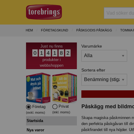
HEM
FÖRETAGSKUND
PÅSKGODIS PÅSKÄGG
TOMMA 
Varumärke
Just nu finns
0
1
4
1
8
2
produkter i
webbshoppen
Sortera efter
Påskägg med bildmo
Privat
Företag
(inkl. moms)
(exkl. moms)
Skapa magiska påskminnen med
Startsida
den perfekta påskgåvan till d
påskfirandet till nya höjder. 
Nya varor