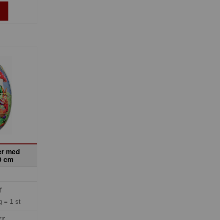
er med
0 cm
r
ng =
1 st
kr