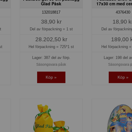
Glad Påsk
17x30 cm med cer
132018817
4376430
38,90 kr
18,90 k
t
Del av förpackning =
1 st
Del av förpackni
28.202,50 kr
189,00 
st
Hel förpackning =
725*1 st
Hel förpackning 
Lager: 387 del av förp.
Lager: 198 del a
Säsongsvara påsk
Säsongsvara 
Köp »
Köp »