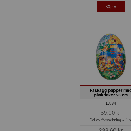
Köp »
Påskägg papper me
påskdekor 23 cm
18784
59,90 kr
Del av förpackning =
1 s
239,60 kr