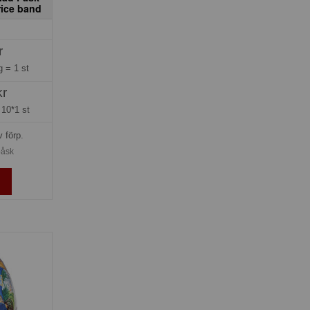
ice band
r
ng =
1 st
kr
=
10*1 st
v förp.
påsk