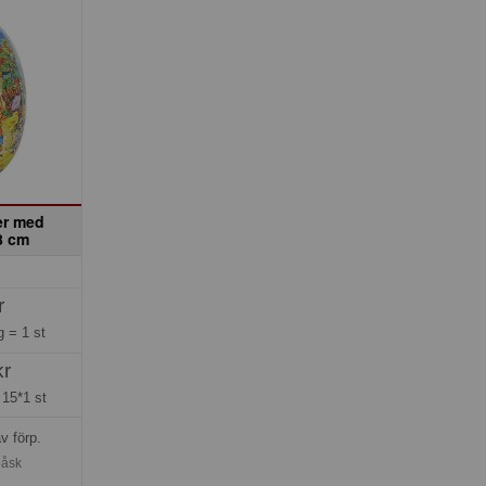
er med
8 cm
r
ng =
1 st
kr
=
15*1 st
v förp.
påsk