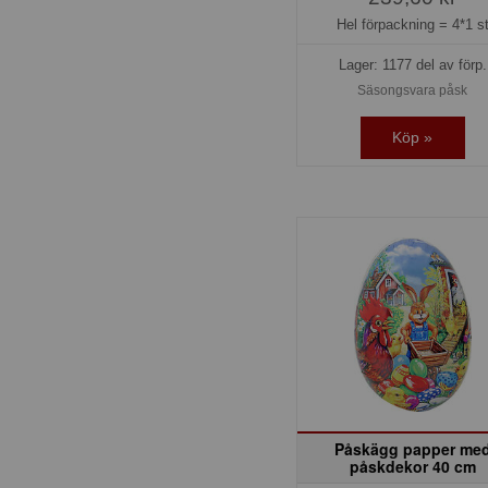
Hel förpackning =
4*1 s
Lager: 1177 del av förp.
Säsongsvara påsk
Köp »
Påskägg papper me
påskdekor 40 cm