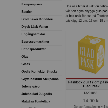
Kampanjvaror
Hos oss hittar du allt du beh
vår helt egna snygga gula på
Bestick
är helt unik för oss på Torebr
Bröd Kakor Konditori
påskägg 12 cm, 15 cm, 18 cm,
Dryck Läsk Vatten
Engångsartiklar
Espressomaskiner
Fritidsprodukter
Glas
Glass
Godis Konfektyr Snacks
Gryta Kastrull Stekpanna
Påskbox gul 12 cm pås
Glad Påsk
Julens gåvor
132018821
Julchoklad Julgodis
14,90 kr
Matgåva Tomtelåda
Del av förpackning =
1 s