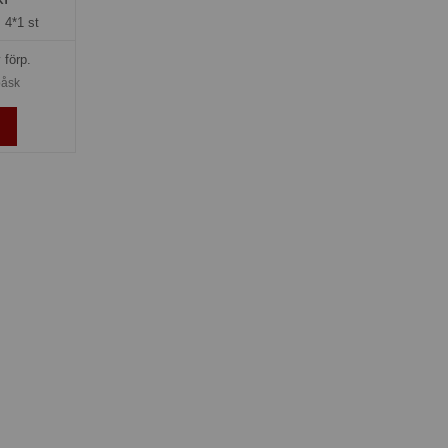
=
4*1 st
 förp.
påsk