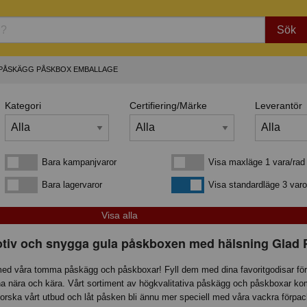
Sök
PÅSKÄGG PÅSKBOX EMBALLAGE
Kategori
Certifiering/Märke
Leverantör
Bara kampanjvaror
Visa maxläge 1 vara/rad
Bara kampanjvaror
Visa maxläge 1 vara/rad
Bara lagervaror
Visa standardläge
Bara lagervaror
Visa standardläge 3 varo
tiv och snygga gula påskboxen med hälsning Glad 
 våra tomma påskägg och påskboxar! Fyll dem med dina favoritgodisar för
ina nära och kära. Vårt sortiment av högkvalitativa påskägg och påskboxar kom
Utforska vårt utbud och låt påsken bli ännu mer speciell med våra vackra förpac