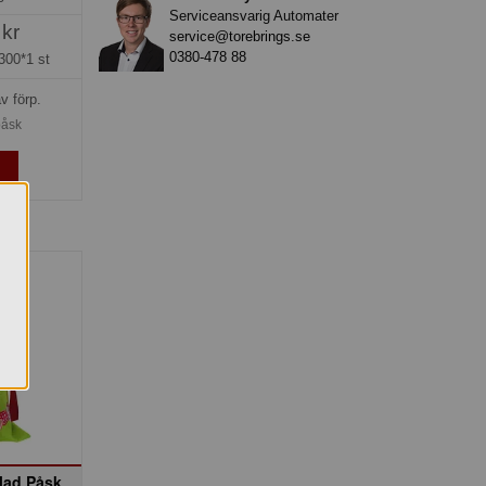
Serviceansvarig Automater
 kr
service@torebrings.se
0380-478 88
300*1 st
v förp.
påsk
lad Påsk