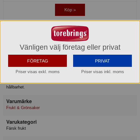
Köp »
OBS! Kylvara. Levereras med kyltransport, eller hämta själva vid vårt
lager i Aneby.
Produktinformation
Vänligen välj företag eller privat
Förvaring
FÖRETAG
PRIVAT
Låt omogna nektariner ligga framme i rumstemperatur och lägg de
Priser visas exkl. moms
Priser visas inkl. moms
mogna i kylskåp och gärna i plastpåse. Nektariner är känsliga för
uttorkning och producerar dessutom etylen. Mogna nektariner har kort
hållbarhet.
Varumärke
Frukt & Grönsaker
Varukategori
Färsk frukt