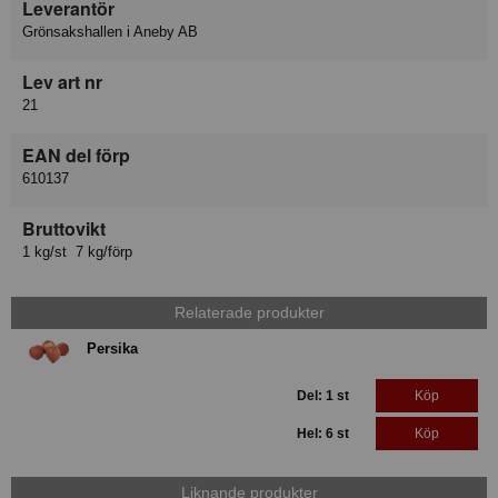
Leverantör
Grönsakshallen i Aneby AB
Lev art nr
21
EAN del förp
610137
Bruttovikt
1 kg/st 7 kg/förp
Relaterade produkter
Persika
Del: 1 st
Köp
Hel: 6 st
Köp
Liknande produkter