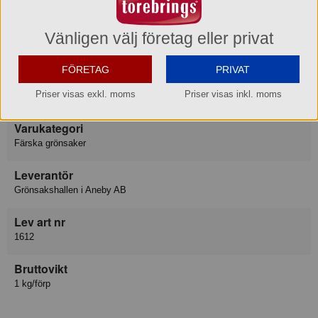
lager i Aneby.
Vänligen välj företag eller privat
Produktinformation
FÖRETAG
PRIVAT
Varumärke
Priser visas exkl. moms
Priser visas inkl. moms
Frukt & Grönsaker
Varukategori
Färska grönsaker
Leverantör
Grönsakshallen i Aneby AB
Lev art nr
1612
Bruttovikt
1 kg/förp