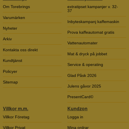
Om Torebrings
extratipset kampanjer v. 32-
37
Varumärken
Inbyteskampanj kaffemaskin
Nyheter
Prova kaffeautomat gratis
Arkiv
Vattenautomater
Kontakta oss direkt
Mat & dryck på jobbet
Kundtjänst
Service & operating
Policyer
Glad Påsk 2026
Sitemap
Julens gåvor 2025
PresentCard©
Villkor m.m.
Kundzon
Villkor Företag
Logga in
Villkor Privat
Mina ordrar