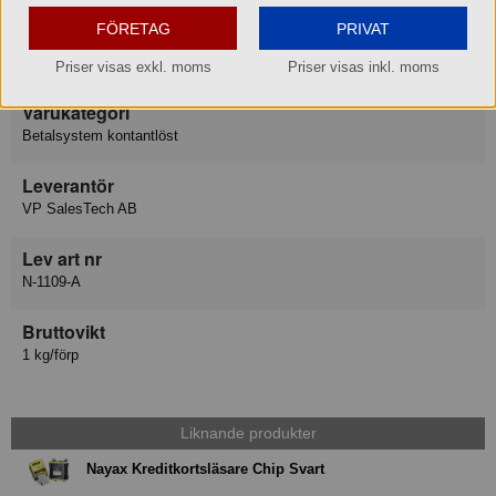
FÖRETAG
PRIVAT
Varumärke
Nayax Vend
Priser visas exkl. moms
Priser visas inkl. moms
Varukategori
Betalsystem kontantlöst
Leverantör
VP SalesTech AB
Lev art nr
N-1109-A
Bruttovikt
1 kg/förp
Liknande produkter
Nayax Kreditkortsläsare Chip Svart