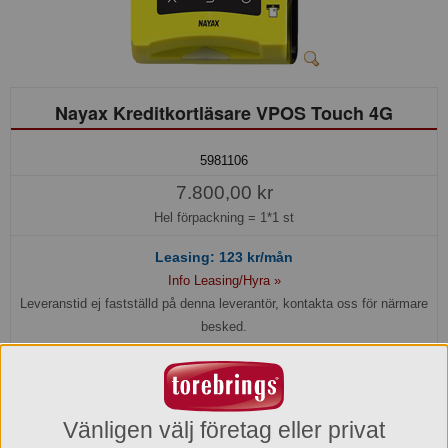
Nayax Kreditkortläsare VPOS Touch 4G
5981106
7.800,00 kr
Hel förpackning =
1*1 st
Leasing:
123
kr/mån
Info Leasing/Hyra »
Leveranstid ej fastställd på denna leverantör, kontakta oss för närmare
besked.
Köp »
Produktinformation
Vänligen välj företag eller privat