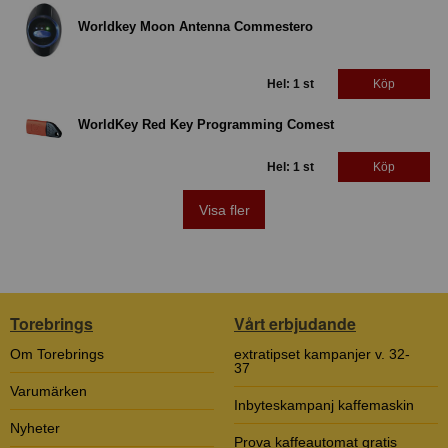
Worldkey Moon Antenna Commestero
Hel: 1 st
Köp
WorldKey Red Key Programming Comest
Hel: 1 st
Köp
Visa fler
Torebrings
Vårt erbjudande
Om Torebrings
extratipset kampanjer v. 32-
37
Varumärken
Inbyteskampanj kaffemaskin
Nyheter
Prova kaffeautomat gratis