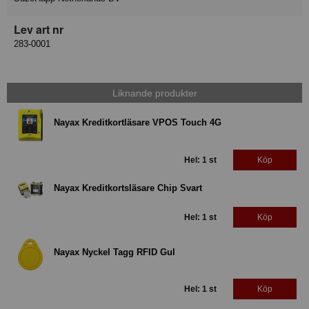
Lev art nr
283-0001
Liknande produkter
Nayax Kreditkortläsare VPOS Touch 4G
Hel: 1 st
Köp
Nayax Kreditkortsläsare Chip Svart
Hel: 1 st
Köp
Nayax Nyckel Tagg RFID Gul
Hel: 1 st
Köp