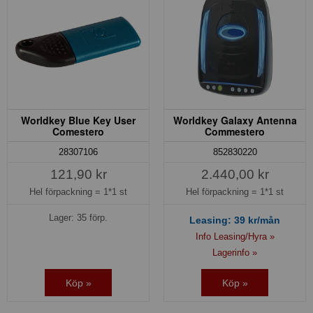
Worldkey Blue Key User
Worldkey Galaxy Antenna
Comestero
Commestero
28307106
852830220
121,90 kr
2.440,00 kr
Hel förpackning =
1*1 st
Hel förpackning =
1*1 st
Lager: 35 förp.
Leasing:
39
kr/mån
Info Leasing/Hyra »
Lagerinfo »
Köp »
Köp »