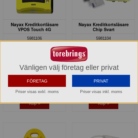
Nayax Kreditkortläsare
Nayax Kreditkortsläsare
VPOS Touch 4G
Chip Svart
5981106
5981104
7.800,00 kr
7.500,00 kr
Hel förpackning =
1*1 st
Hel förpackning =
1*1 st
Vänligen välj företag eller privat
Leasing:
123
kr/mån
Leasing:
119
kr/mån
Info Leasing/Hyra »
Info Leasing/Hyra »
FÖRETAG
PRIVAT
Lagerinfo »
Lager: 1 förp.
Utgår när slutsåld
Priser visas exkl. moms
Priser visas inkl. moms
Köp »
Köp »