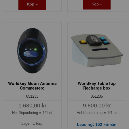
Köp »
Köp »
Worldkey Moon Antenna
Worldkey Table top
Commestero
Recharge box
851233
851236
1.680,00 kr
9.600,00 kr
Hel förpackning =
1*1 st
Hel förpackning =
1*1 st
Lager: 1 förp.
Leasing:
152
kr/mån