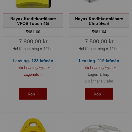
Nayax Kreditkortläsare
Nayax Kreditkortsläsare
VPOS Touch 4G
Chip Svart
5981106
5981104
7.800,00 kr
7.500,00 kr
Hel förpackning =
1*1 st
Hel förpackning =
1*1 st
Leasing:
123
kr/mån
Leasing:
119
kr/mån
Info Leasing/Hyra »
Info Leasing/Hyra »
Lagerinfo »
Lager: 1 förp.
Utgår när slutsåld
Köp »
Köp »