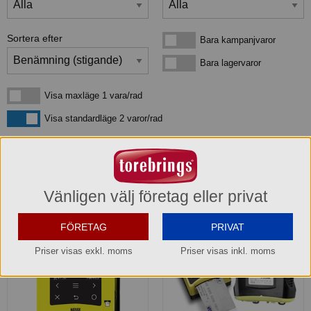
Sortera efter
Bara kampanjvaror
Bara kampanjvaror
Bara lagervaror
Bara lagervaror
Visa maxläge 1 vara/rad
Visa maxläge 1 vara/rad
Visa standardläge
Visa standardläge 2 varor/rad
4
produkter
som matchar din sökning:
Vänligen välj företag eller privat
FÖRETAG
PRIVAT
Priser visas exkl. moms
Priser visas inkl. moms