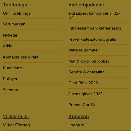
Torebrings
Vårt erbjudande
Om Torebrings
extratipset kampanjer v. 32-
37
Varumärken
Inbyteskampanj kaffemaskin
Nyheter
Prova kaffeautomat gratis
Arkiv
Vattenautomater
Kontakta oss direkt
Mat & dryck på jobbet
Kundtjänst
Service & operating
Policyer
Glad Påsk 2026
Sitemap
Julens gåvor 2025
PresentCard©
Villkor m.m.
Kundzon
Villkor Företag
Logga in