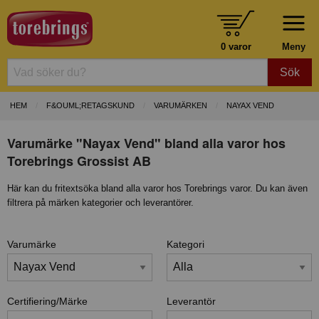
0 varor
Meny
Sök
HEM
F&OUML;RETAGSKUND
VARUMÄRKEN
NAYAX VEND
Varumärke "Nayax Vend" bland alla varor hos
Torebrings Grossist AB
Här kan du fritextsöka bland alla varor hos Torebrings varor. Du kan även
filtrera på märken kategorier och leverantörer.
Varumärke
Kategori
Certifiering/Märke
Leverantör