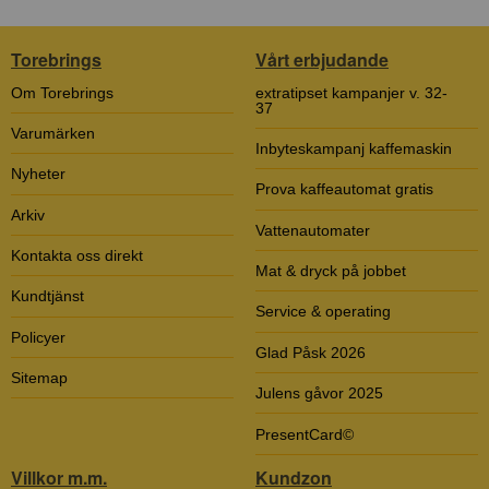
Torebrings
Vårt erbjudande
Om Torebrings
extratipset kampanjer v. 32-
37
Varumärken
Inbyteskampanj kaffemaskin
Nyheter
Prova kaffeautomat gratis
Arkiv
Vattenautomater
Kontakta oss direkt
Mat & dryck på jobbet
Kundtjänst
Service & operating
Policyer
Glad Påsk 2026
Sitemap
Julens gåvor 2025
PresentCard©
Villkor m.m.
Kundzon