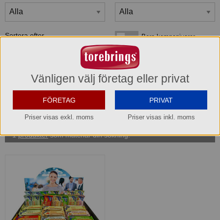
Sortera efter
Bara kampanjvaror
Bara kampanjvaror
Bara lagervaror
Bara lagervaror
Visa maxläge 1 vara/rad
Visa maxläge 1 vara/rad
Vänligen välj företag eller privat
Visa standardläge
Visa standardläge 2 varor/rad
FÖRETAG
PRIVAT
Priser visas exkl. moms
Priser visas inkl. moms
1
produkter
som matchar din sökning: