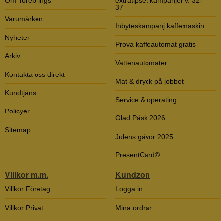
Om Torebrings
extratipset kampanjer v. 32-
37
Varumärken
Inbyteskampanj kaffemaskin
Nyheter
Prova kaffeautomat gratis
Arkiv
Vattenautomater
Kontakta oss direkt
Mat & dryck på jobbet
Kundtjänst
Service & operating
Policyer
Glad Påsk 2026
Sitemap
Julens gåvor 2025
PresentCard©
Villkor m.m.
Kundzon
Villkor Företag
Logga in
Villkor Privat
Mina ordrar