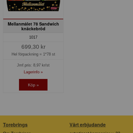
Mellanmålet 78 Sandwich
knäckebröd
1017
699,30 kr
Hel förpackning =
1*78 st
Jmf.pris:
8,97
kr/st
Lagerinfo »
Köp »
Torebrings
Vårt erbjudande