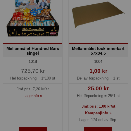
Mellanmålet Hundred Bars
Mellanmålet lock innerkart
singel
57x34,5
1018
1004
725,70 kr
1,00 kr
Hel förpackning =
1*100 st
Del av förpackning =
1 st
25,00 kr
Jmf.pris:
7,26
kr/st
Lagerinfo »
Hel förpackning =
25*1 st
Jmf.pris:
1,00
kr/st
Kampanjinfo »
Lager: 174 del av förp.