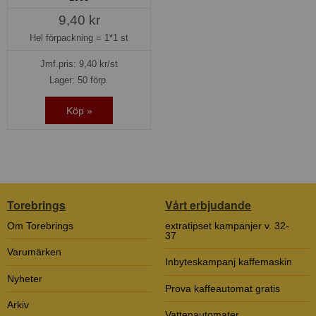
9,40 kr
Hel förpackning =
1*1 st
Jmf.pris:
9,40
kr/st
Lager: 50 förp.
Köp »
Torebrings
Vårt erbjudande
Om Torebrings
extratipset kampanjer v. 32-
37
Varumärken
Inbyteskampanj kaffemaskin
Nyheter
Prova kaffeautomat gratis
Arkiv
Vattenautomater