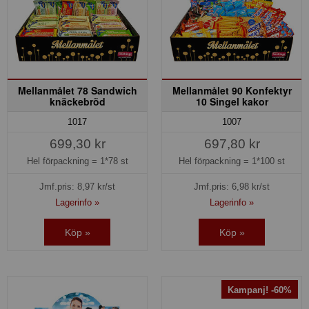
Mellanmålet 78 Sandwich
Mellanmålet 90 Konfektyr
knäckebröd
10 Singel kakor
1017
1007
699,30 kr
697,80 kr
Hel förpackning =
1*78 st
Hel förpackning =
1*100 st
Jmf.pris:
8,97
kr/st
Jmf.pris:
6,98
kr/st
Lagerinfo »
Lagerinfo »
Köp »
Köp »
Kampanj! -60%