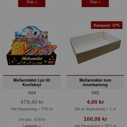
Köp »
Köp »
Kampanj! -57%
Mellanmålet Lyx 50
Mellanmålet tom
Konfektyr
innerkartong
1014
1002
479,40 kr
4,00 kr
Hel förpackning =
1*50 st
Del av förpackning =
1 st
100,00 kr
Jmf.pris:
9,59
kr
Lagerinfo »
Hel förpackning =
25*1 st