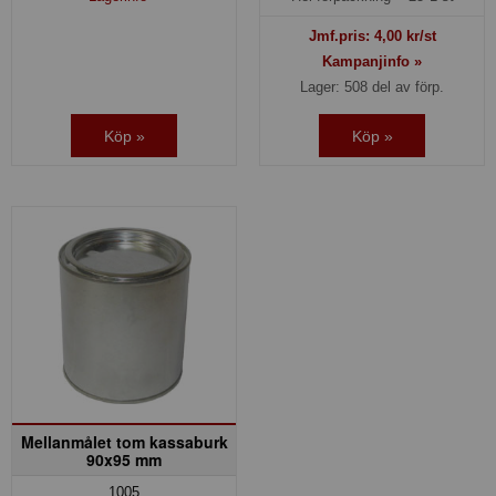
Jmf.pris:
4,00
kr/st
Kampanjinfo »
Lager: 508 del av förp.
Köp »
Köp »
Mellanmålet tom kassaburk
90x95 mm
1005