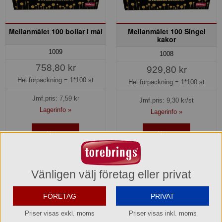
Mellanmålet 100 bollar i mål
Mellanmålet 100 Singel
kakor
1009
1008
758,80 kr
929,80 kr
Hel förpackning =
1*100 st
Hel förpackning =
1*100 st
Jmf.pris:
7,59
kr
Jmf.pris:
9,30
kr/st
Lagerinfo »
Lagerinfo »
Köp »
Köp »
Vänligen välj företag eller privat
FÖRETAG
PRIVAT
Priser visas exkl. moms
Priser visas inkl. moms