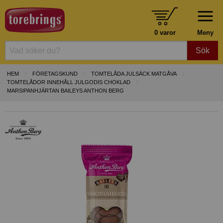
0 varor
Meny
Sök
HEM
FÖRETAGSKUND
TOMTELÅDA JULSÄCK MATGÅVA
TOMTELÅDOR INNEHÅLL JULGODIS CHOKLAD
MARSIPANHJÄRTAN BAILEYS ANTHON BERG