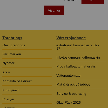
Hel: 24 st
Köp
Visa fler
Torebrings
Vårt erbjudande
Om Torebrings
extratipset kampanjer v. 32-
37
Varumärken
Inbyteskampanj kaffemaskin
Nyheter
Prova kaffeautomat gratis
Arkiv
Vattenautomater
Kontakta oss direkt
Mat & dryck på jobbet
Kundtjänst
Service & operating
Policyer
Glad Påsk 2026