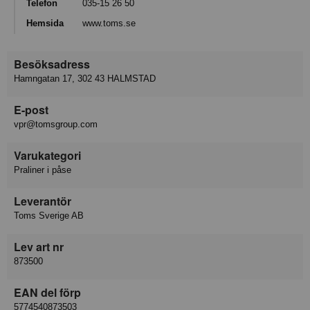
Telefon
035-15 26 50
Hemsida
www.toms.se
Besöksadress
Hamngatan 17, 302 43 HALMSTAD
E-post
vpr@tomsgroup.com
Varukategori
Praliner i påse
Leverantör
Toms Sverige AB
Lev art nr
873500
EAN del förp
5774540873503