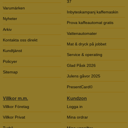
37
Varumärken
Inbyteskampanj kaffemaskin
Nyheter
Prova kaffeautomat gratis
Arkiv
Vattenautomater
Kontakta oss direkt
Mat & dryck på jobbet
Kundtjänst
Service & operating
Policyer
Glad Påsk 2026
Sitemap
Julens gåvor 2025
PresentCard©
Villkor m.m.
Kundzon
Villkor Företag
Logga in
Villkor Privat
Mina ordrar
Turbil
Mina uppgifter