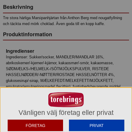
Beskrivning
Tre stora härliga Marsipanhjärtan från Anthon Berg med nougatfyllning
och täckta med mörk choklad. Även goda till en kopp kaffe.
Produktinformation
Ingredienser
Ingredienser: Sukker/socker, MANDLER/MANDLAR 16%,
abrikoskerner/-kjerner/-kjärnor, kakaosmør/-smör, kakaomasse,
SØDMÆLKS-/HELMELK-/SÖTMJÖLKSPULVER, RISTEDE
HASSELNØDDER/-NØTTER/ROSTADE HASSELNÖTTER 4%,
glukosesirup/-sirap, MÆLKEFEDT/MELKEFETT/MJÖLKFETT,
emulgator/emulgeringsmedel (lecithin), fugtighedsbevarende middel
(invertase), konserveringsmiddel (sorbinsyre/-syra),
vaniljeekstrakt/vaniljextrakt. Kan indeholde spor af andre
nødder/nøtter. Kan innehålla spår av andra nötter. Mindst 50%
kakaotørstof/-torrsubstans i den mørke chokolade/sjokolade/mörka
Vänligen välj företag eller privat
chokladen.
FÖRETAG
PRIVAT
Näringsvärde