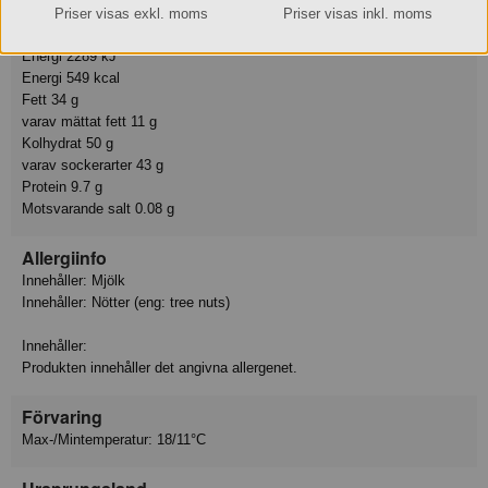
Tillagningsstatus: Ej tillagad
Priser visas exkl. moms
Priser visas inkl. moms
Basmängdeklaration: 100
Energi 2289 kJ
Energi 549 kcal
Fett 34 g
varav mättat fett 11 g
Kolhydrat 50 g
varav sockerarter 43 g
Protein 9.7 g
Motsvarande salt 0.08 g
Allergiinfo
Innehåller: Mjölk
Innehåller: Nötter (eng: tree nuts)
Innehåller:
Produkten innehåller det angivna allergenet.
Förvaring
Max-/Mintemperatur: 18/11°C