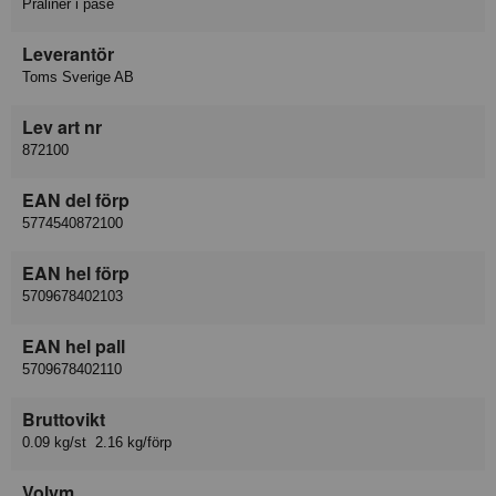
Praliner i påse
Leverantör
Toms Sverige AB
Lev art nr
872100
EAN del förp
5774540872100
EAN hel förp
5709678402103
EAN hel pall
5709678402110
Bruttovikt
0.09 kg/st 2.16 kg/förp
Volym