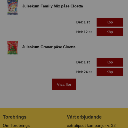
Juleskum Family Mix påse Cloetta
Del: 1 st
Köp
Hel: 12 st
Köp
Juleskum Granar påse Cloetta
Del: 1 st
Köp
Hel: 24 st
Köp
Visa fler
Torebrings
Vårt erbjudande
Om Torebrings
extratipset kampanjer v. 32-