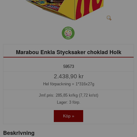
Marabou Enkla Stycksaker choklad Holk
59573
2.438,90 kr
Hel förpackning =
1*316x27g
Jmf.pris:
285,85
kr/kg (7,72 kr/st)
Lager: 3 förp.
Köp »
Beskrivning