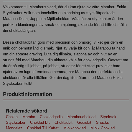
Välkommen till Marabous värld, där du kan njuta av våra Marabou Enkla
Stycksaker Holk som innehåller en blandning av styckförpackade
Marabou Daim, Japp och Mjölkchoklad. Våra läckra stycksaker är den
perfekta blandningen av smak och njutning, skapade för att tillfredsställa
din chokladlängtan.
Dessa chokladbitar, görs med precision och omsorg, vilket ger dem en
unik och oemotståndlig smak. Njut av varje bit och låt Marabou ta hand
om din sötaste craving. Luta dig tillbaka, slappna av och njut av en
stunds frid med Marabou, din ultimata källa för chokladgodis. Oavsett om
du är på väg till jobbet, på jobbet, studerar för ett stort prov eller bara
njuter av en lugn eftermiddag hemma, har Marabou den perfekta godis
chokladen för alla tillfällen. Gör din dag lite sötare med Marabou Enkla
Stycksaker Holk!
Produktinformation
Relaterade sökord
Chokla
Marabo
Chokladgodis
Marabouchoklad
Stycksak
Stycksaker
Choklad Bit
Chokladbit
Godisbit
Snacks
Mondelez
Choklad Till Kaffet
Mjölkchoklad
Mjölk Choklad