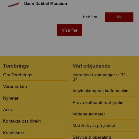
Daim Dubbel Marabou
Hel: 1 st
Köp
Visa fler
Torebrings
Vårt erbjudande
Om Torebrings
extratipset kampanjer v. 32-
37
Varumärken
Inbyteskampanj kaffemaskin
Nyheter
Prova kaffeautomat gratis
Arkiv
Vattenautomater
Kontakta oss direkt
Mat & dryck på jobbet
Kundtjänst
Service & operating