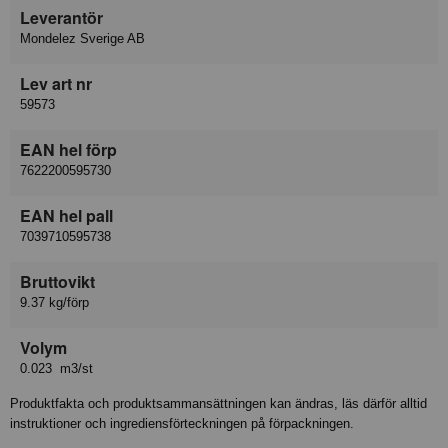
Leverantör
Mondelez Sverige AB
Lev art nr
59573
EAN hel förp
7622200595730
EAN hel pall
7039710595738
Bruttovikt
9.37 kg/förp
Volym
0.023 m3/st
Produktfakta och produktsammansättningen kan ändras, läs därför alltid
instruktioner och ingrediensförteckningen på förpackningen.