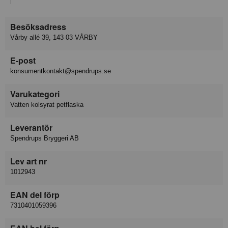
Besöksadress
Vårby allé 39, 143 03 VÅRBY
E-post
konsumentkontakt@spendrups.se
Varukategori
Vatten kolsyrat petflaska
Leverantör
Spendrups Bryggeri AB
Lev art nr
1012943
EAN del förp
7310401059396