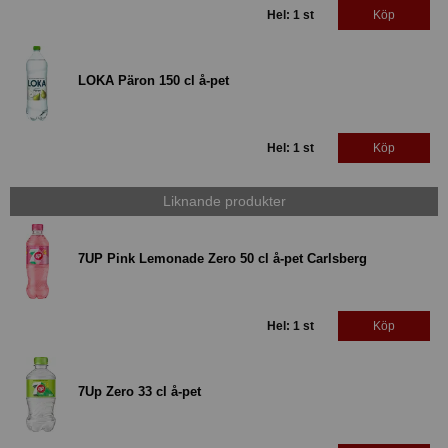
Hel: 1 st
Köp
LOKA Päron 150 cl å-pet
Hel: 1 st
Köp
Liknande produkter
7UP Pink Lemonade Zero 50 cl å-pet Carlsberg
Hel: 1 st
Köp
7Up Zero 33 cl å-pet