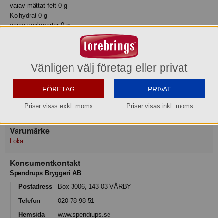
varav mättat fett 0 g
Kolhydrat 0 g
varav sockerarter 0 g
Protein 0 g
Motsvarande salt 0.04 g
Förvaring
Vänligen välj företag eller privat
Max-/Mintemperatur: 30/5°C
FÖRETAG
PRIVAT
Ursprungsland
Priser visas exkl. moms
Priser visas inkl. moms
Sverige
Varumärke
Loka
Konsumentkontakt
Spendrups Bryggeri AB
Postadress
Box 3006, 143 03 VÅRBY
Telefon
020-78 98 51
Hemsida
www.spendrups.se