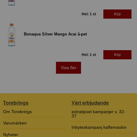
Hel: 1 st
Köp
Bonaqua Silver Mango Acai å-pet
Hel: 1 st
Köp
Visa fler
Torebrings
Vårt erbjudande
Om Torebrings
extratipset kampanjer v. 32-
37
Varumärken
Inbyteskampanj kaffemaskin
Nyheter