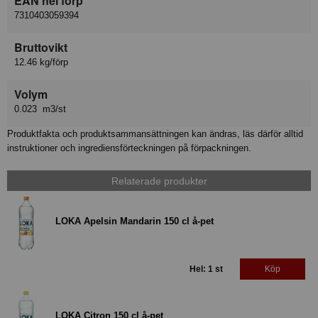
EAN hel förp
7310403059394
Bruttovikt
12.46 kg/förp
Volym
0.023 m3/st
Produktfakta och produktsammansättningen kan ändras, läs därför alltid
instruktioner och ingrediensförteckningen på förpackningen.
Relaterade produkter
LOKA Apelsin Mandarin 150 cl å-pet
Hel: 1 st
Köp
LOKA Citron 150 cl å-pet