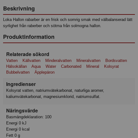
Beskrivning
Loka Hallon rabarber är en ​frisk och somrig smak med välbalanserad lätt
syrlighet från raberber och sötma från solmogna hallon.
Produktinformation
Relaterade sökord
Vatten
Källvatten
Minderalvatten
Mineralvatten
Bordsvatten
Hälsokällan
Aqua
Water
Carbonated
Mineral
Kolsyrat
Bubbelvatten
Äpplepäron
Ingredienser
Kolsyrat vatten, natriumvätekarbonat, naturliga aromer,
kaliumvätekarbonat, magnesiumklorid, natriumsulfat.
Näringsvärde
Basmängdeklaration: 100
Energi 0 kJ
Energi 0 kcal
Fett 0 g