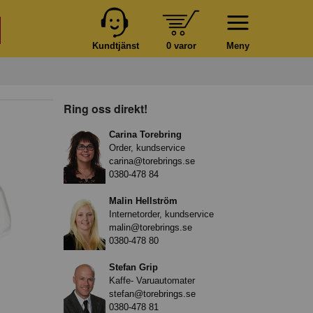
Kundtjänst
0 varor
Meny
Ring oss direkt!
Carina Torebring
Order, kundservice
carina@torebrings.se
0380-478 84
Malin Hellström
Internetorder, kundservice
malin@torebrings.se
0380-478 80
Stefan Grip
Kaffe- Varuautomater
stefan@torebrings.se
0380-478 81