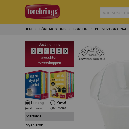
HEM
FÖRETAGSKUND
PORSLIN
PILLIVUYT ORIGINAL
Just nu finns
0
1
4
1
8
0
produkter i
webbshoppen
Privat
Företag
(inkl. moms)
(exkl. moms)
Startsida
Nya varor