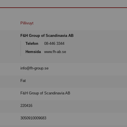
Pillivuyt
F&H Group of Scandinavia AB
Telefon
08-446 3344
Hemsida
www.fh-ab.se
info@fh-group.se
Fat
F&H Group of Scandinavia AB
220416
3050910009683