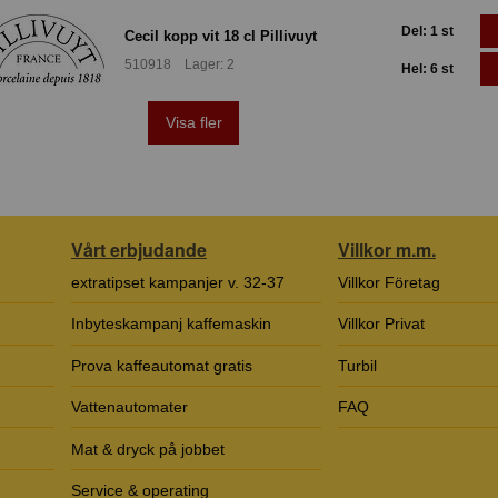
Del: 1 st
Cecil kopp vit 18 cl Pillivuyt
510918 Lager: 2
Hel: 6 st
Visa fler
Vårt erbjudande
Villkor m.m.
extratipset kampanjer v. 32-37
Villkor Företag
Inbyteskampanj kaffemaskin
Villkor Privat
Prova kaffeautomat gratis
Turbil
Vattenautomater
FAQ
Mat & dryck på jobbet
Service & operating