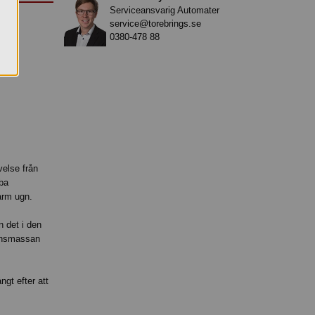
Serviceansvarig Automater
service@torebrings.se
0380-478 88
velse från
bba
varm ugn.
n det i den
linsmassan
ngt efter att