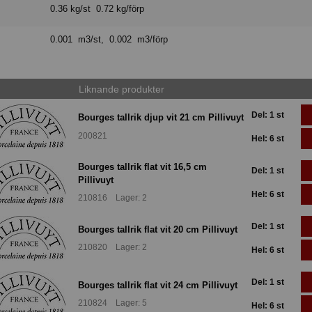
0.36 kg/st 0.72 kg/förp
0.001 m3/st, 0.002 m3/förp
Liknande produkter
Del: 1 st
Bourges tallrik djup vit 21 cm Pillivuyt
200821
Hel: 6 st
Bourges tallrik flat vit 16,5 cm
Del: 1 st
Pillivuyt
Hel: 6 st
210816 Lager: 2
Del: 1 st
Bourges tallrik flat vit 20 cm Pillivuyt
210820 Lager: 2
Hel: 6 st
Del: 1 st
Bourges tallrik flat vit 24 cm Pillivuyt
210824 Lager: 5
Hel: 6 st