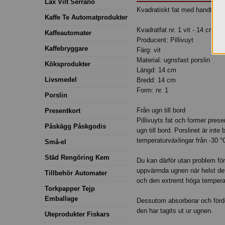
Lax Vilt Serrano
Kvadratiskt fat med handtag so
Kaffe Te Automatprodukter
Kvadratfat nr. 1 vit - 14 cm
Kaffeautomater
Producent: Pillivuyt
Kaffebryggare
Färg: vit
Material: ugnsfast porslin
Köksprodukter
Längd: 14 cm
Livsmedel
Bredd: 14 cm
Form: nr. 1
Porslin
Från ugn till bord
Presentkort
Pillivuyts fat och former pres
Påskägg Påskgodis
ugn till bord. Porslinet är int
temperaturväxlingar från -30 °C
Små-el
Städ Rengöring Kem
Du kan därför utan problem förb
uppvärmda ugnen när helst det
Tillbehör Automater
och den extremt höga tempera
Torkpapper Tejp
Emballage
Dessutom absorberar och fördela
den har tagits ut ur ugnen.
Uteprodukter Fiskars