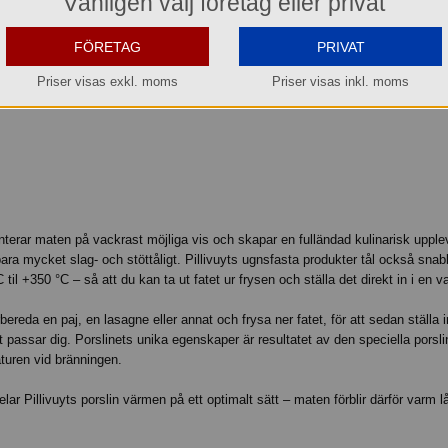
Vänligen välj företag eller privat
m mäter 14x14 cm. Perfekt till ugnsrätter samt till servering.
FÖRETAG
PRIVAT
Priser visas exkl. moms
Priser visas inkl. moms
enterar maten på vackrast möjliga vis och skapar en fulländad kulinarisk upple
e bara mycket slag- och stöttåligt. Pillivuyts ugnsfasta produkter tål också sna
 til +350 °C – så att du kan ta ut fatet ur frysen och ställa det direkt in i en 
ereda en paj, en lasagne eller annat och frysa ner fatet, för att sedan ställa i
 passar dig. Porslinets unika egenskaper är resultatet av den speciella pors
turen vid bränningen.
r Pillivuyts porslin värmen på ett optimalt sätt – maten förblir därför varm lå