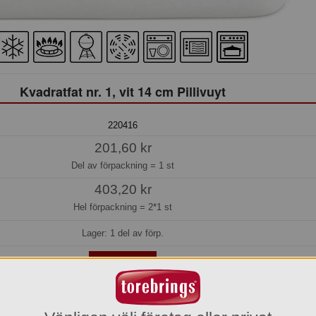
Kvadratfat nr. 1, vit 14 cm Pillivuyt
220416
201,60 kr
Del av förpackning =
1 st
403,20 kr
Hel förpackning =
2*1 st
Lager: 1 del av förp.
Köp »