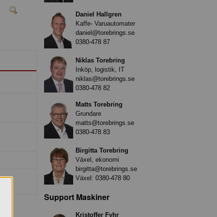
Daniel Hallgren
Kaffe- Varuautomater
daniel@torebrings.se
0380-478 87
Niklas Torebring
Inköp, logistik, IT
niklas@torebrings.se
0380-478 82
Matts Torebring
Grundare
matts@torebrings.se
0380-478 83
Birgitta Torebring
Växel, ekonomi
birgitta@torebrings.se
Växel:
0380-478 80
Support Maskiner
Kristoffer Fyhr