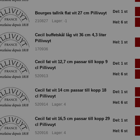
Del: 1 st
Bourges tallrik flat vit 27 cm Pillivuyt
210827 Lager: -1
Hel: 6 st
Cecil buffetskål låg vit 36 cm 4,3 liter
Pillivuyt
Hel: 1 st
170936
Cecil fat vit 12,7 cm passar till kopp 9
Del: 1 st
cl Pillivuyt
Hel: 6 st
520913
Cecil fat vit 14 cm passar till kopp 18
Del: 1 st
cl Pillivuyt
Hel: 6 st
520914 Lager: 4
Cecil fat vit 16,5 cm passar till kopp 29
Del: 1 st
cl Pillivuyt
Hel: 6 st
520916 Lager: 4