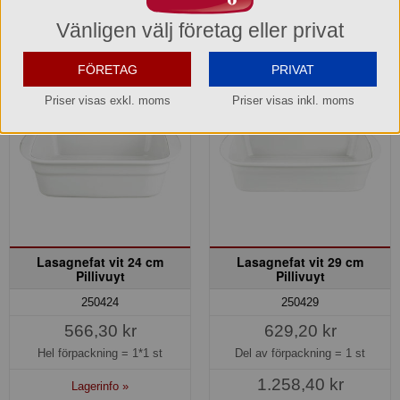
Köp »
Köp »
Vänligen välj företag eller privat
FÖRETAG
PRIVAT
Priser visas exkl. moms
Priser visas inkl. moms
Lasagnefat vit 24 cm
Lasagnefat vit 29 cm
Pillivuyt
Pillivuyt
250424
250429
566,30 kr
629,20 kr
Hel förpackning =
1*1 st
Del av förpackning =
1 st
1.258,40 kr
Lagerinfo »