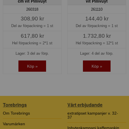
cm vit Pillivuyt
vit Pillivuyt
260318
261110
308,90 kr
144,40 kr
Del av förpackning =
1 st
Del av förpackning =
1 st
617,80 kr
1.732,80 kr
Hel förpackning =
2*1 st
Hel förpackning =
12*1 st
Lager: 3 del av förp.
Lager: 4 del av förp.
Köp »
Köp »
Torebrings
Vårt erbjudande
Om Torebrings
extratipset kampanjer v. 32-
37
Varumärken
Inbyteskampanj kaffemaskin