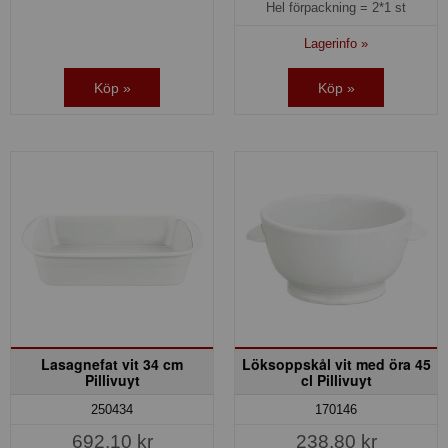
Hel förpackning =
2*1 st
Lagerinfo »
Köp »
Köp »
Lasagnefat vit 34 cm
Löksoppskål vit med öra 45
Pillivuyt
cl Pillivuyt
250434
170146
692,10 kr
238,80 kr