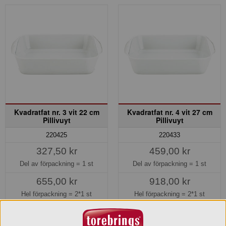
Kvadratfat nr. 3 vit 22 cm
Kvadratfat nr. 4 vit 27 cm
Pillivuyt
Pillivuyt
220425
220433
327,50 kr
459,00 kr
Del av förpackning =
1 st
Del av förpackning =
1 st
655,00 kr
918,00 kr
Hel förpackning =
2*1 st
Hel förpackning =
2*1 st
Lagerinfo »
Lagerinfo »