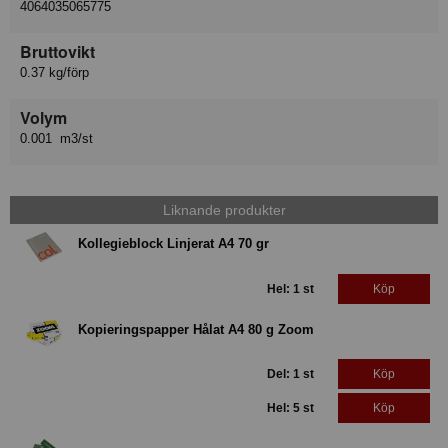
4064035065775
Bruttovikt
0.37 kg/förp
Volym
0.001 m3/st
Liknande produkter
Kollegieblock Linjerat A4 70 gr
Hel: 1 st
Köp
Kopieringspapper Hålat A4 80 g Zoom
Del: 1 st
Köp
Hel: 5 st
Köp