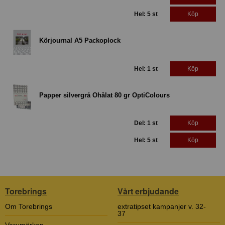
Hel: 5 st
Köp
Körjournal A5 Packoplock
Hel: 1 st
Köp
Papper silvergrå Ohålat 80 gr OptiColours
Del: 1 st
Köp
Hel: 5 st
Köp
Torebrings
Vårt erbjudande
Om Torebrings
extratipset kampanjer v. 32-
37
Varumärken