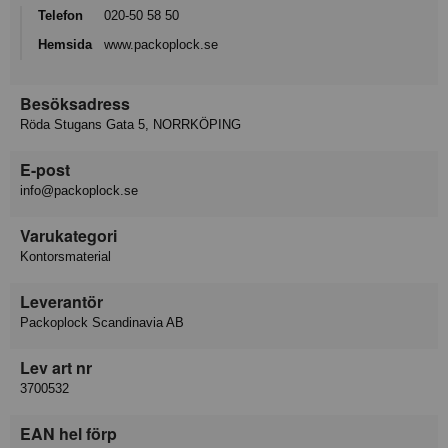
Telefon
020-50 58 50
Hemsida
www.packoplock.se
Besöksadress
Röda Stugans Gata 5, NORRKÖPING
E-post
info@packoplock.se
Varukategori
Kontorsmaterial
Leverantör
Packoplock Scandinavia AB
Lev art nr
3700532
EAN hel förp