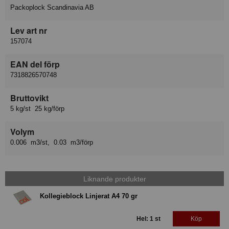
Packoplock Scandinavia AB
Lev art nr
157074
EAN del förp
7318826570748
Bruttovikt
5 kg/st 25 kg/förp
Volym
0.006 m3/st, 0.03 m3/förp
Liknande produkter
Kollegieblock Linjerat A4 70 gr
Hel: 1 st
Köp