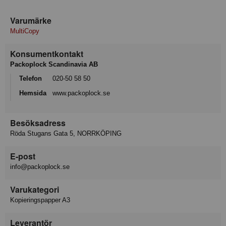
Varumärke
MultiCopy
Konsumentkontakt
Packoplock Scandinavia AB
Telefon
020-50 58 50
Hemsida
www.packoplock.se
Besöksadress
Röda Stugans Gata 5, NORRKÖPING
E-post
info@packoplock.se
Varukategori
Kopieringspapper A3
Leverantör