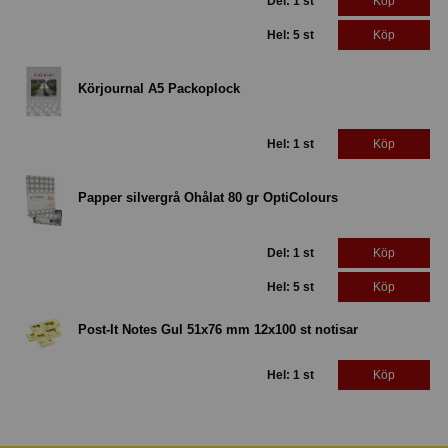
Del: 1 st
Köp
Hel: 5 st
Köp
Körjournal A5 Packoplock
Hel: 1 st
Köp
Papper silvergrå Ohålat 80 gr OptiColours
Del: 1 st
Köp
Hel: 5 st
Köp
Post-It Notes Gul 51x76 mm 12x100 st notisar
Hel: 1 st
Köp