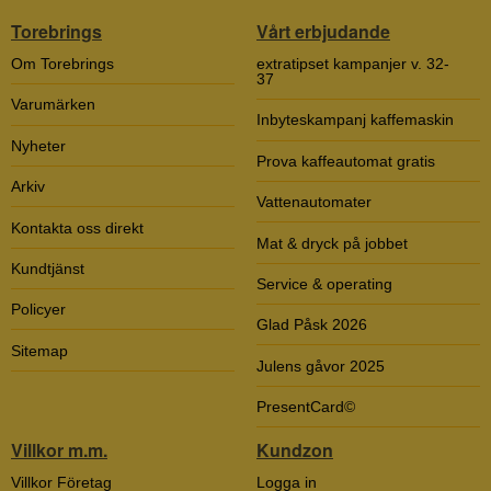
Torebrings
Vårt erbjudande
Om Torebrings
extratipset kampanjer v. 32-
37
Varumärken
Inbyteskampanj kaffemaskin
Nyheter
Prova kaffeautomat gratis
Arkiv
Vattenautomater
Kontakta oss direkt
Mat & dryck på jobbet
Kundtjänst
Service & operating
Policyer
Glad Påsk 2026
Sitemap
Julens gåvor 2025
PresentCard©
Villkor m.m.
Kundzon
Villkor Företag
Logga in