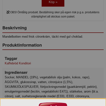
Köp »
OBS! Ömtålig produkt. Beställning sker på egen risk p.g.a. produktens
olämplighet att skickas som paket.
Beskrivning
Mandelbotten med frisk citronkräm, täckt med gul choklad.
Produktinformation
Taggar
Kaffebröd Konditori
Ingredienser
Socker, MANDEL (19%), vegetabilisk olja (palm, kokos, raps),
ÄGGVITA, glukossirap, vatten, citronjuice (1,5%),
SKUMMJÖLKSPULVER, förtjockningsmedel (guarkärnmjöl, pektin),
emulgeringsmedel (lecitin, vegetabiliskt E471), stärkelse, arom (bl.a.
citron), salt, surhetsreglerande medel (E331, E333, citronsyra,
askorbinsyra), konserveringsmedel (kaliumsorbat), citronolja,
färgämne (karotener).