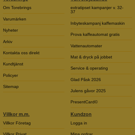
Om Torebrings
extratipset kampanjer v. 32-
37
Varumärken
Inbyteskampanj kaffemaskin
Nyheter
Prova kaffeautomat gratis
Arkiv
Vattenautomater
Kontakta oss direkt
Mat & dryck på jobbet
Kundtjänst
Service & operating
Policyer
Glad Påsk 2026
Sitemap
Julens gåvor 2025
PresentCard©
Villkor m.m.
Kundzon
Villkor Företag
Logga in
Villkor Privat
Mina ordrar