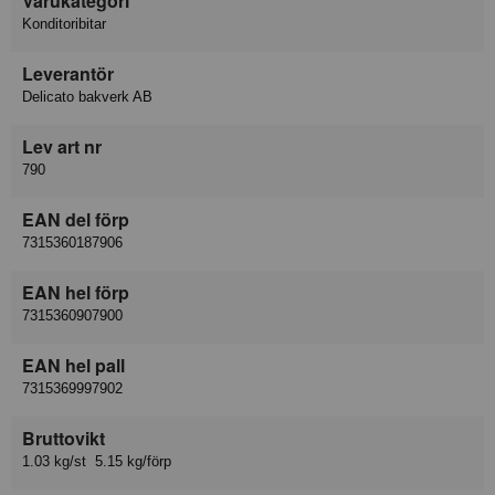
Varukategori
Konditoribitar
Leverantör
Delicato bakverk AB
Lev art nr
790
EAN del förp
7315360187906
EAN hel förp
7315360907900
EAN hel pall
7315369997902
Bruttovikt
1.03 kg/st 5.15 kg/förp