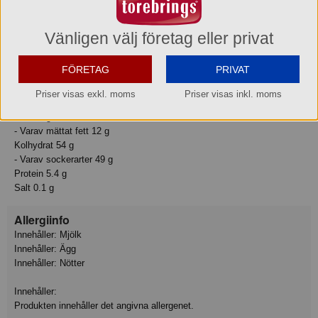
Näringsvärde
Vänligen välj företag eller privat
Basmängdsdeklaration: 100 Gram
FÖRETAG
PRIVAT
Näringsvärden:
Energi 1950 kJ
Priser visas exkl. moms
Priser visas inkl. moms
Energi 460 kcal
Fett 25 g
- Varav mättat fett 12 g
Kolhydrat 54 g
- Varav sockerarter 49 g
Protein 5.4 g
Salt 0.1 g
Allergiinfo
Innehåller: Mjölk
Innehåller: Ägg
Innehåller: Nötter
Innehåller:
Produkten innehåller det angivna allergenet.