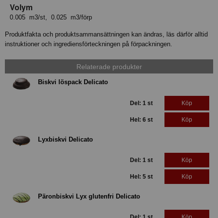
Volym
0.005 m3/st, 0.025 m3/förp
Produktfakta och produktsammansättningen kan ändras, läs därför alltid
instruktioner och ingrediensförteckningen på förpackningen.
Relaterade produkter
Biskvi löspack Delicato
Del: 1 st
Köp
Hel: 6 st
Köp
Lyxbiskvi Delicato
Del: 1 st
Köp
Hel: 5 st
Köp
Päronbiskvi Lyx glutenfri Delicato
Del: 1 st
Köp