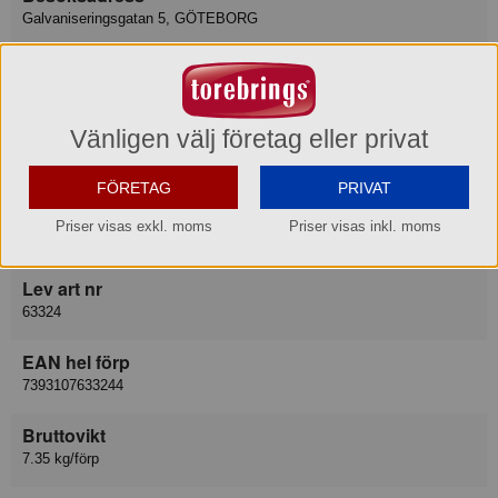
Galvaniseringsgatan 5, GÖTEBORG
E-post
info@merxteam.com
Vänligen välj företag eller privat
Varukategori
Kittel
FÖRETAG
PRIVAT
Leverantör
Priser visas exkl. moms
Priser visas inkl. moms
Exxent AB
Lev art nr
63324
EAN hel förp
7393107633244
Bruttovikt
7.35 kg/förp