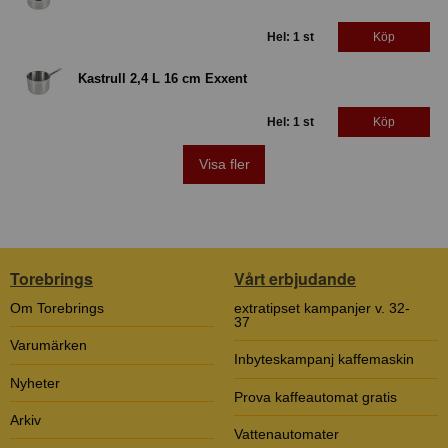
Hel: 1 st
Köp
Kastrull 2,4 L 16 cm Exxent
Hel: 1 st
Köp
Visa fler
Torebrings
Vårt erbjudande
Om Torebrings
extratipset kampanjer v. 32-
37
Varumärken
Inbyteskampanj kaffemaskin
Nyheter
Prova kaffeautomat gratis
Arkiv
Vattenautomater