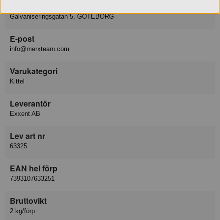
Besöksadress
Galvaniseringsgatan 5, GÖTEBORG
E-post
info@merxteam.com
Varukategori
Kittel
Leverantör
Exxent AB
Lev art nr
63325
EAN hel förp
7393107633251
Bruttovikt
2 kg/förp