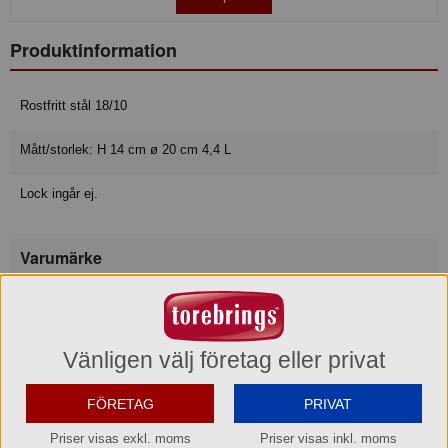
Produktinformation
Rostfritt stål 18/10
Mått/storlek: H 14 cm ø 20 cm 4,4 L
Lock ingår ej.
Varumärke
Exxent
Konsumentkontakt
Merx Team AB
Vänligen välj företag eller privat
Telefon
031-50 67 00
Hemsida
www.merxteam.com
FÖRETAG
PRIVAT
Priser visas exkl. moms
Priser visas inkl. moms