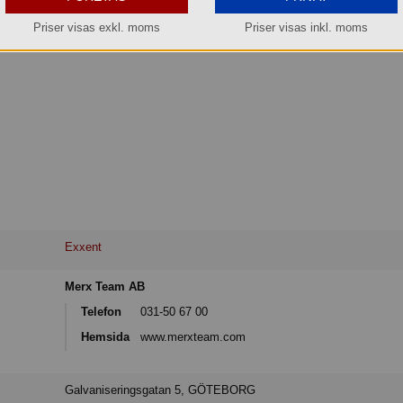
Priser visas exkl. moms
Priser visas inkl. moms
Exxent
Merx Team AB
Telefon
031-50 67 00
Hemsida
www.merxteam.com
Galvaniseringsgatan 5, GÖTEBORG