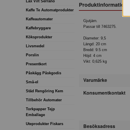
Lax Vilt Serrano
Produktinformation
Kaffe Te Automatprodukter
Kaffeautomater
Gjutjärn.
Passar till 7463275.
Kaffebryggare
Köksprodukter
Diameter: 9,5
Längd: 20 cm
Livsmedel
Bredd: 9.5 cm
Porslin
Höjd: 4 cm
Vikt: 0,625 kg
Presentkort
Påskägg Påskgodis
Varumärke
Små-el
Städ Rengöring Kem
Konsumentkontakt
Tillbehör Automater
Torkpapper Tejp
Emballage
Uteprodukter Fiskars
Besöksadress