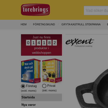
HEM
FÖRETAGSKUND
GRYTA KASTRULL STEKPANNA
Just nu finns
0
1
4
1
8
2
produkter i
webbshoppen
Privat
Företag
(inkl. moms)
(exkl. moms)
Startsida
Nya varor