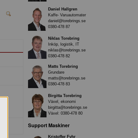
Daniel Hallgren
Kaffe- Varuautomater
daniel@torebrings.se
0380-478 87
Niklas Torebring
Inköp, logistik, IT
niklas@torebrings.se
0380-478 82
Matts Torebring
Grundare
matts@torebrings.se
0380-478 83
Birgitta Torebring
Växel, ekonomi
birgitta@torebrings.se
Växel:
0380-478 80
Support Maskiner
Kristoffer Fyhr