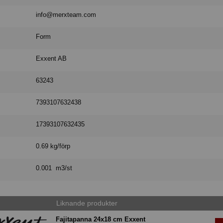
info@merxteam.com
Form
Exxent AB
63243
7393107632438
17393107632435
0.69 kg/förp
0.001 m3/st
Liknande produkter
Fajitapanna 24x18 cm Exxent