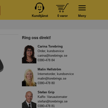
Kundtjänst
0 varor
Meny
Ring oss direkt!
Carina Torebring
Order, kundservice
carina@torebrings.se
0380-478 84
Malin Hellström
Internetorder, kundservice
malin@torebrings.se
0380-478 80
Stefan Grip
Kaffe- Varuautomater
stefan@torebrings.se
0380-478 81