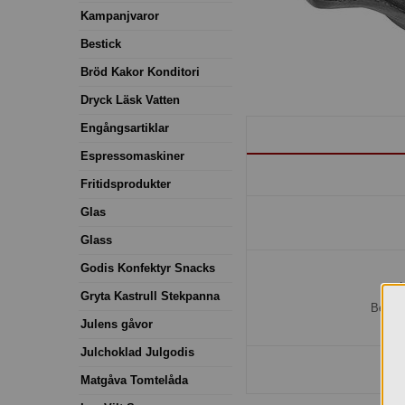
Kampanjvaror
Bestick
Bröd Kakor Konditori
Dryck Läsk Vatten
Engångsartiklar
Espressomaskiner
Fritidsprodukter
Glas
Glass
Godis Konfektyr Snacks
H
Gryta Kastrull Stekpanna
Bestäl
Julens gåvor
Julchoklad Julgodis
Matgåva Tomtelåda