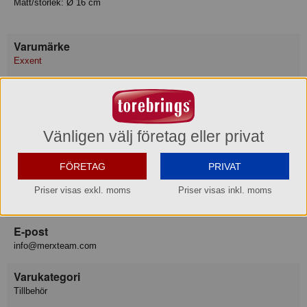
Mått/storlek: Ø 16 cm
Varumärke
Exxent
Konsumentkontakt
Merx Team AB
Telefon
031-50 67 00
Vänligen välj företag eller privat
Hemsida
www.merxteam.com
FÖRETAG
PRIVAT
Besöksadress
Priser visas exkl. moms
Priser visas inkl. moms
Galvaniseringsgatan 5, GÖTEBORG
E-post
info@merxteam.com
Varukategori
Tillbehör