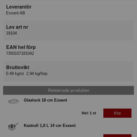
Leverantör
Exxent AB
Lev art nr
18104
EAN hel förp
7393107181042
Bruttovikt
0.49 kg/st 2.94 kg/förp
Relaterade produkter
Glaslock 18 cm Exxent
Hel: 1 st
Köp
Kastrull 1,0 L 14 cm Exxent