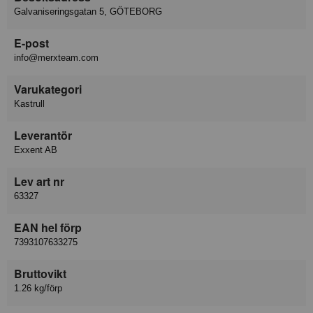
Galvaniseringsgatan 5, GÖTEBORG
E-post
info@merxteam.com
Varukategori
Kastrull
Leverantör
Exxent AB
Lev art nr
63327
EAN hel förp
7393107633275
Bruttovikt
1.26 kg/förp