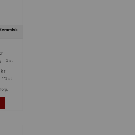
 Keramisk
kr
ng =
1 st
 kr
=
4*1 st
förp.