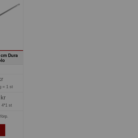
6 cm Dura
olo
kr
ng =
1 st
 kr
=
4*1 st
förp.