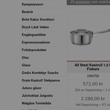
29
produkter
som matchar
Kampanjvaror
Bestick
Bröd Kakor Konditori
Dryck Läsk Vatten
Engångsartiklar
Espressomaskiner
Fritidsprodukter
Glas
All Steel Kastrull 1,5 
Glass
Fiskars
Godis Konfektyr Snacks
1064750
Gryta Kastrull Stekpanna
572,00 kr
Julens gåvor
Del av förpackning =
1 s
Julchoklad Julgodis
2.288,00 kr
Matgåva Tomtelåda
Hel förpackning =
4*1 s