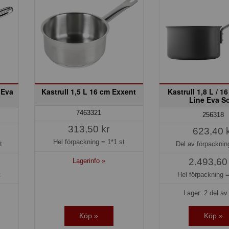
 Eva
Kastrull 1,5 L 16 cm Exxent
Kastrull 1,8 L / 1
Line Eva S
7463321
256318
313,50 kr
623,40 
Hel förpackning =
1*1 st
t
Del av förpackni
2.493,60
Lagerinfo »
t
Hel förpackning 
Lager: 2 del av 
Köp »
Köp »