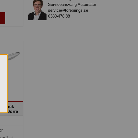
Serviceansvarig Automater
»
service@torebrings.se
0380-478 88
laslock
2 L Dorre
kr
ng =
1 st