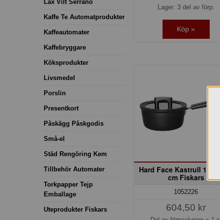
Lax Vilt Serrano
Lager: 3 del av förp.
Kaffe Te Automatprodukter
Köp »
Kaffeautomater
Kaffebryggare
Köksprodukter
Livsmedel
Porslin
Presentkort
Påskägg Påskgodis
Små-el
Städ Rengöring Kem
Hard Face Kastrull 1,8 L 
Tillbehör Automater
cm Fiskars
Torkpapper Tejp
1052226
Emballage
604,50 kr
Uteprodukter Fiskars
Del av förpackning =
1 s