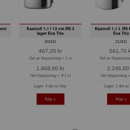
xent
Kastrull 1,1 l 13 cm RS 3
Kastrull 1,1 L RS
lager Eva Trio
Eva Trio
202411
212411
467,20 kr
561,70 
t
Del av förpackning =
1 st
Del av förpackni
1.868,80 kr
2.246,80
Hel förpackning =
4*1 st
Hel förpackning 
Lager: 4 del av förp.
Lager: 2 del av 
Köp »
Köp »