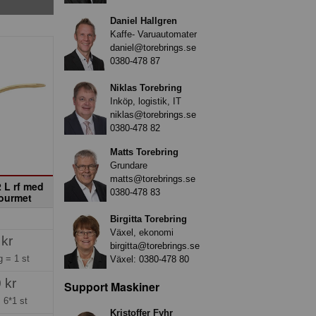
Daniel Hallgren
Kaffe- Varuautomater
daniel@torebrings.se
0380-478 87
Niklas Torebring
Inköp, logistik, IT
niklas@torebrings.se
0380-478 82
Matts Torebring
Grundare
matts@torebrings.se
2 L rf med
0380-478 83
Gourmet
Birgitta Torebring
Växel, ekonomi
 kr
birgitta@torebrings.se
ng =
1 st
Växel:
0380-478 80
 kr
Support Maskiner
=
6*1 st
Kristoffer Fyhr