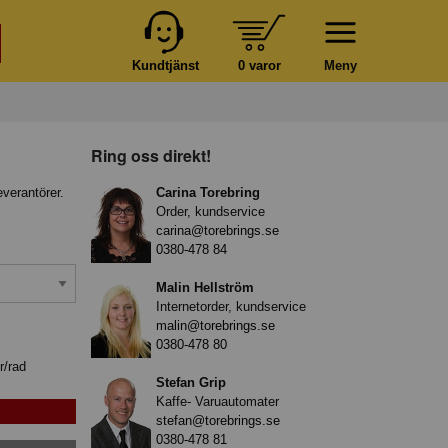
Kundtjänst
0 varor
Meny
Ring oss direkt!
everantörer.
Carina Torebring
Order, kundservice
carina@torebrings.se
0380-478 84
Malin Hellström
Internetorder, kundservice
malin@torebrings.se
0380-478 80
r/rad
Stefan Grip
Kaffe- Varuautomater
stefan@torebrings.se
0380-478 81