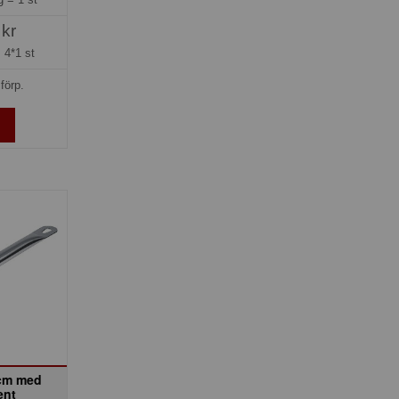
 kr
=
4*1 st
förp.
 cm med
ent