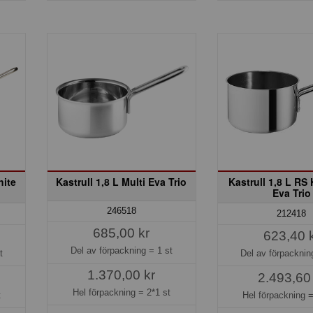
hite
Kastrull 1,8 L Multi Eva Trio
Kastrull 1,8 L RS
Eva Trio
246518
212418
685,00 kr
623,40 
Del av förpackning =
1 st
t
Del av förpackni
1.370,00 kr
2.493,60
Hel förpackning =
2*1 st
t
Hel förpackning 