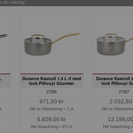
 din sökning:
L
Durance Kastrull 1,5 L rf med
Durance Kastrull 
lock Pillivuyt Gourmet
lock Pillivuyt 
27356
27357
971,50 kr
2.032,50
t
Del av förpackning =
1 st
Del av förpackni
5.829,00 kr
12.195,00
t
Hel förpackning =
6*1 st
Hel förpackning 