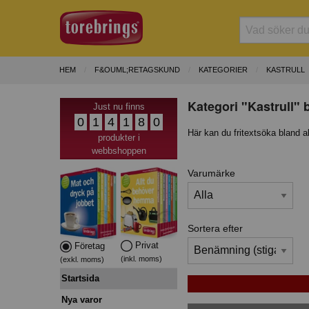
HEM
F&OUML;RETAGSKUND
KATEGORIER
KASTRULL
Kategori "Kastrull" 
Just nu finns
0
1
4
1
8
0
Här kan du fritextsöka bland a
produkter i
webbshoppen
Varumärke
Sortera efter
Privat
Företag
(inkl. moms)
(exkl. moms)
Startsida
Nya varor