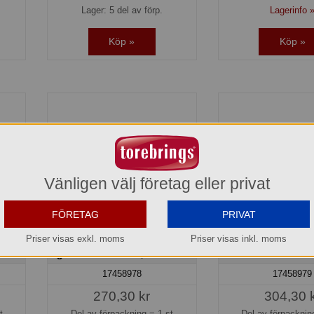
Lager: 5 del av förp.
Lagerinfo 
Köp »
Köp »
Vänligen välj företag eller privat
FÖRETAG
PRIVAT
Priser visas exkl. moms
Priser visas inkl. moms
/ 18
Karla Kastrull 16x9 cm
Karla Kastrull g
glaslock silikon 1,5 L Dorre
silikon 18x10 cm 
17458978
17458979
270,30 kr
304,30 
t
Del av förpackning =
1 st
Del av förpackni