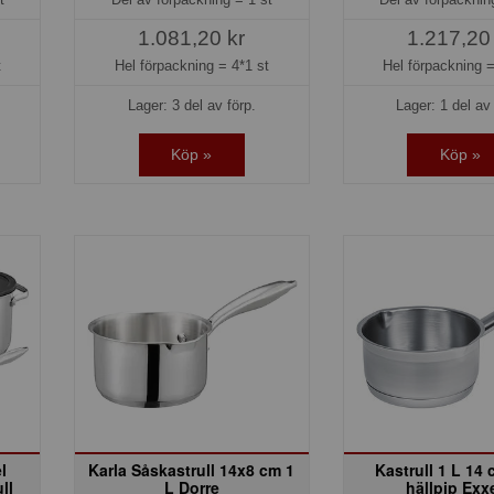
1.081,20 kr
1.217,20
t
Hel förpackning =
4*1 st
Hel förpackning 
Lager: 3 del av förp.
Lager: 1 del av 
Köp »
Köp »
l
Karla Såskastrull 14x8 cm 1
Kastrull 1 L 14
ll
L Dorre
hällpip Exx