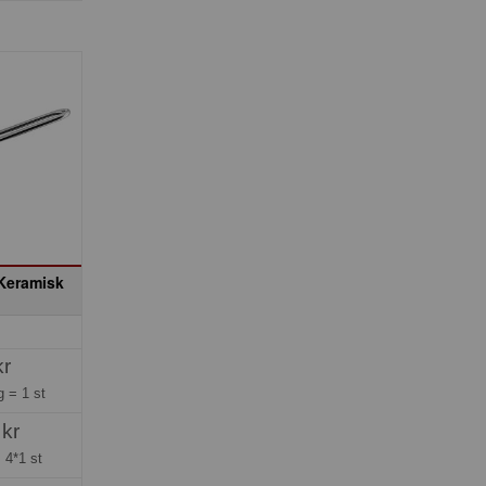
 Keramisk
kr
ng =
1 st
 kr
=
4*1 st