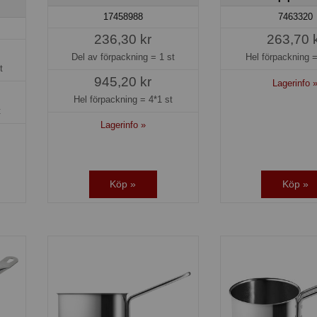
17458988
7463320
236,30 kr
263,70 
Del av förpackning =
1 st
Hel förpackning 
t
945,20 kr
Lagerinfo 
Hel förpackning =
4*1 st
t
Lagerinfo »
Köp »
Köp »