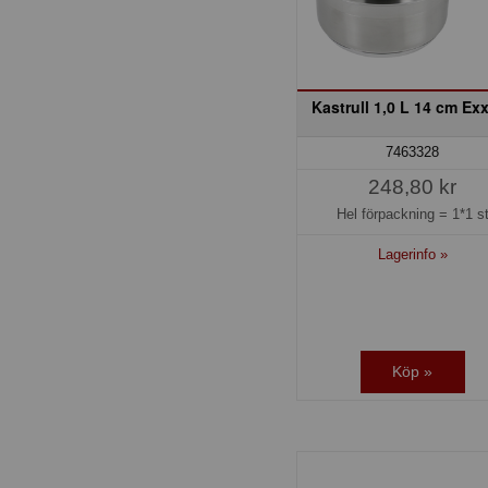
Kastrull 1,0 L 14 cm Ex
7463328
248,80 kr
Hel förpackning =
1*1 s
Lagerinfo »
Köp »