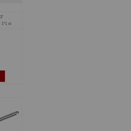
kr
=
1*1 st
»