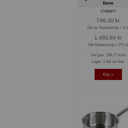
Dorre
17458977
746,30 kr
Del av förpackning =
3 s
1.492,60 kr
Hel förpackning =
2*3 s
Jmf.pris:
248,77
kr/st
Lager: 2 del av förp.
Köp »