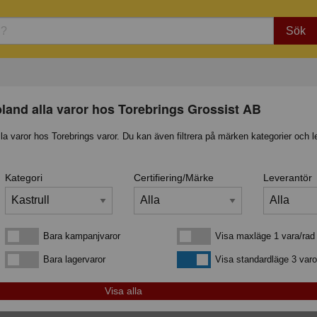
Sök
bland alla varor hos Torebrings Grossist AB
lla varor hos Torebrings varor. Du kan även filtrera på märken kategorier och l
Kategori
Certifiering/Märke
Leverantör
Bara kampanjvaror
Visa maxläge 1 vara/rad
Bara kampanjvaror
Visa maxläge 1 vara/rad
Bara lagervaror
Visa standardläge
Bara lagervaror
Visa standardläge 3 varo