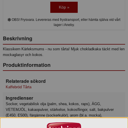
Köp »
OBS! Frysvara. Levereras med frystransport, eller hämta själva vid vårt
lager i Aneby.
Beskrivning
Klassikern Kärleksmums - nu som tårta! Mjuk chokladkaka täckt med len
mockaglasyr och kokos.
Produktinformation
Relaterade sökord
Kaffebröd Tårta
Ingredienser
Socker, vegetabilisk olja (palm, shea, kokos, raps), ÄGG,
VETEMJÖL, kakaopulver, stärkelse, kokosflingor, salt, bakpulver
(E450, E500), färgämne (sockerkulör), arom (bl.a. mocka),
emulgeringsmedel (solroslecitin, vegetabilisk E471),
konserveringsmedel (kaliumsorbat). Kan innehålla spår av MANDEL,