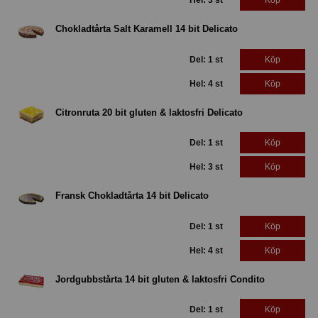
Hel: 3 st
Köp
Chokladtårta Salt Karamell 14 bit Delicato
Del: 1 st
Köp
Hel: 4 st
Köp
Citronruta 20 bit gluten & laktosfri Delicato
Del: 1 st
Köp
Hel: 3 st
Köp
Fransk Chokladtårta 14 bit Delicato
Del: 1 st
Köp
Hel: 4 st
Köp
Jordgubbstårta 14 bit gluten & laktosfri Condito
Del: 1 st
Köp