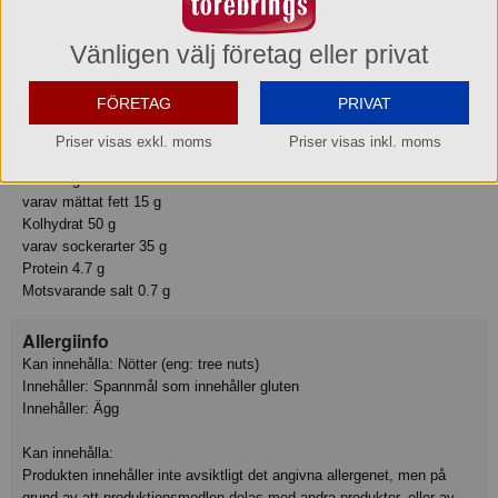
HASSELNÖTTER och MJÖLK.
Vänligen välj företag eller privat
Näringsvärde
Tillagningsstatus: Ej tillagad
FÖRETAG
PRIVAT
Basmängdeklaration: 100
Energi 1950 kJ
Priser visas exkl. moms
Priser visas inkl. moms
Energi 460 kcal
Fett 27 g
varav mättat fett 15 g
Kolhydrat 50 g
varav sockerarter 35 g
Protein 4.7 g
Motsvarande salt 0.7 g
Allergiinfo
Kan innehålla: Nötter (eng: tree nuts)
Innehåller: Spannmål som innehåller gluten
Innehåller: Ägg
Kan innehålla:
Produkten innehåller inte avsiktligt det angivna allergenet, men på
grund av att produktionsmedlen delas med andra produkter, eller av