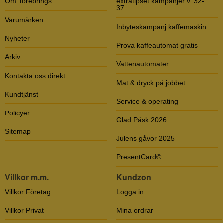
Om Torebrings
extratipset kampanjer v. 32-
37
Varumärken
Inbyteskampanj kaffemaskin
Nyheter
Prova kaffeautomat gratis
Arkiv
Vattenautomater
Kontakta oss direkt
Mat & dryck på jobbet
Kundtjänst
Service & operating
Policyer
Glad Påsk 2026
Sitemap
Julens gåvor 2025
PresentCard©
Villkor m.m.
Kundzon
Villkor Företag
Logga in
Villkor Privat
Mina ordrar