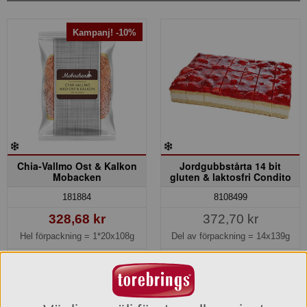
Kampanj! -10%
Chia-Vallmo Ost & Kalkon
Jordgubbstårta 14 bit
Mobacken
gluten & laktosfri Condito
181884
8108499
328,68 kr
372,70 kr
Hel förpackning =
1*20x108g
Del av förpackning =
14x139g
1.490,80 kr
Jmf.pris:
152,17
kr/kg
(16,43 kr/st)
Hel förpackning =
4*14x139g
Kampanjinfo »
Jmf.pris:
191,13
kr/kg