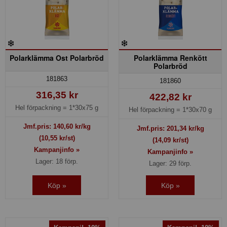
Polarklämma Ost Polarbröd
Polarklämma Renkött
Polarbröd
181863
181860
316,35 kr
422,82 kr
Hel förpackning =
1*30x75 g
Hel förpackning =
1*30x70 g
Jmf.pris:
140,60
kr/kg
Jmf.pris:
201,34
kr/kg
(10,55 kr/st)
(14,09 kr/st)
Kampanjinfo »
Kampanjinfo »
Lager: 18 förp.
Lager: 29 förp.
Köp »
Köp »