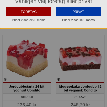
Vänligen välj företag eller privat
Lager: 19 förp.
(26,62 kr/bit)
Lager: 2 del av förp.
FÖRETAG
PRIVAT
Köp »
Köp »
Priser visas exkl. moms
Priser visas inkl. moms
Jordgubbstårta 24 bit
Moussekaka Jordgubb 12
yoghurt Condito
bit vegansk Condito
8107350
8109523
236,40 kr
248,70 kr