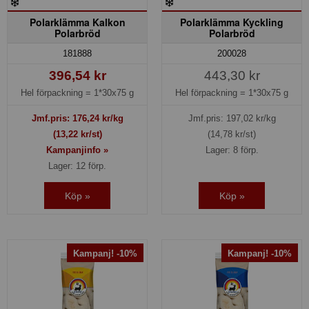
Polarklämma Kalkon
Polarklämma Kyckling
Polarbröd
Polarbröd
181888
200028
396,54 kr
443,30 kr
Hel förpackning =
1*30x75 g
Hel förpackning =
1*30x75 g
Jmf.pris:
176,24
kr/kg
Jmf.pris:
197,02
kr/kg
(13,22 kr/st)
(14,78 kr/st)
Kampanjinfo »
Lager: 8 förp.
Lager: 12 förp.
Köp »
Köp »
Kampanj! -10%
Kampanj! -10%