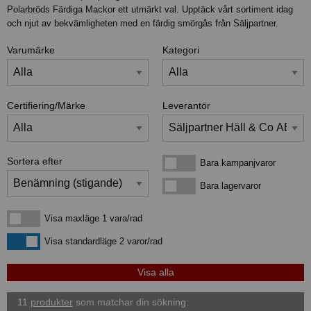
Polarbröds Färdiga Mackor ett utmärkt val. Upptäck vårt sortiment idag
och njut av bekvämligheten med en färdig smörgås från Säljpartner.
Varumärke
Kategori
Certifiering/Märke
Leverantör
Sortera efter
Bara kampanjvaror
Bara kampanjvaror
Bara lagervaror
Bara lagervaror
Visa maxläge 1 vara/rad
Visa maxläge 1 vara/rad
Visa standardläge
Visa standardläge 2 varor/rad
11
produkter
som matchar din sökning: