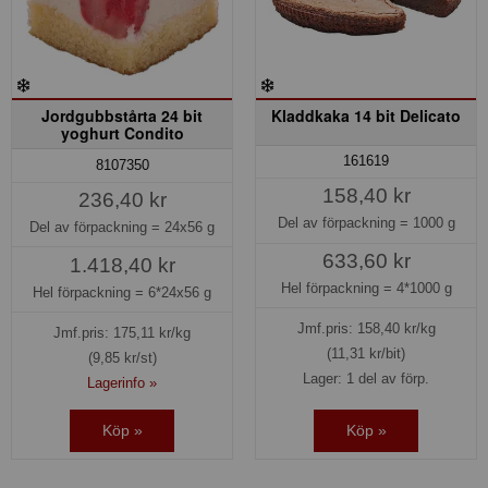
Jordgubbstårta 24 bit
Kladdkaka 14 bit Delicato
yoghurt Condito
161619
8107350
158,40 kr
236,40 kr
Del av förpackning =
1000 g
Del av förpackning =
24x56 g
633,60 kr
1.418,40 kr
Hel förpackning =
4*1000 g
Hel förpackning =
6*24x56 g
Jmf.pris:
158,40
kr/kg
Jmf.pris:
175,11
kr/kg
(11,31 kr/bit)
(9,85 kr/st)
Lager: 1 del av förp.
Lagerinfo »
Köp »
Köp »