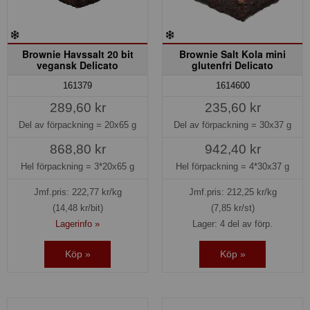
Brownie Havssalt 20 bit
Brownie Salt Kola mini
vegansk Delicato
glutenfri Delicato
161379
1614600
289,60 kr
235,60 kr
Del av förpackning =
20x65 g
Del av förpackning =
30x37 g
868,80 kr
942,40 kr
Hel förpackning =
3*20x65 g
Hel förpackning =
4*30x37 g
Jmf.pris:
222,77
kr/kg
Jmf.pris:
212,25
kr/kg
(14,48 kr/bit)
(7,85 kr/st)
Lagerinfo »
Lager: 4 del av förp.
Köp »
Köp »