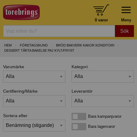
0 varor
Meny
Sök
HEM
FÖRETAGSKUND
BRÖD BAKVERK KAKOR KONDITORI
DESSERT TÅRTA BAKELSE PAJ KYLT/FRYST
Varumärke
Kategori
Certifiering/Märke
Leverantör
Sortera efter
Bara kampanjvaror
Bara kampanjvaror
Bara lagervaror
Bara lagervaror