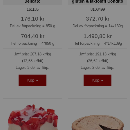
Delicato
gluten & laktosfri Condito
161185
8108499
176,10 kr
372,70 kr
Del av förpackning =
850 g
Del av förpackning =
14x139g
704,40 kr
1.490,80 kr
Hel förpackning =
4*850 g
Hel förpackning =
4*14x139g
Jmf.pris:
207,18
kr/kg
Jmf.pris:
191,13
kr/kg
(12,58 kr/bit)
(26,62 kr/bit)
Lager: 3 del av förp.
Lager: 2 del av förp.
Köp »
Köp »