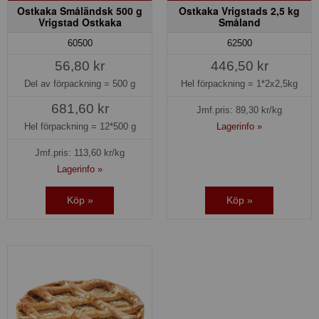
Ostkaka Småländsk 500 g
Ostkaka Vrigstads 2,5 kg
Vrigstad Ostkaka
Småland
60500
62500
56,80 kr
446,50 kr
Del av förpackning =
500 g
Hel förpackning =
1*2x2,5kg
681,60 kr
Jmf.pris:
89,30
kr/kg
Hel förpackning =
12*500 g
Lagerinfo »
Jmf.pris:
113,60
kr/kg
Lagerinfo »
Köp »
Köp »