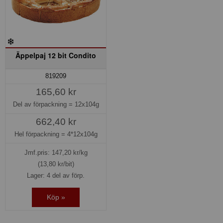
Äppelpaj 12 bit Condito
819209
165,60 kr
Del av förpackning =
12x104g
662,40 kr
Hel förpackning =
4*12x104g
Jmf.pris:
147,20
kr/kg
(13,80 kr/bit)
Lager: 4 del av förp.
Köp »