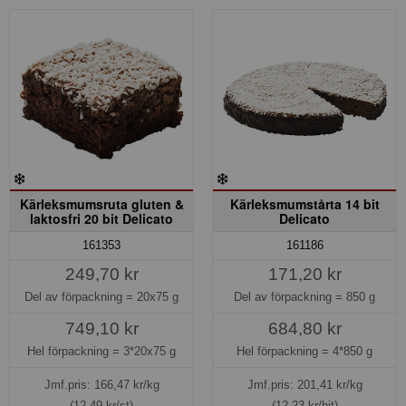
Kärleksmumsruta gluten &
Kärleksmumstårta 14 bit
laktosfri 20 bit Delicato
Delicato
161353
161186
249,70 kr
171,20 kr
Del av förpackning =
20x75 g
Del av förpackning =
850 g
749,10 kr
684,80 kr
Hel förpackning =
3*20x75 g
Hel förpackning =
4*850 g
Jmf.pris:
166,47
kr/kg
Jmf.pris:
201,41
kr/kg
(12,49 kr/st)
(12,23 kr/bit)