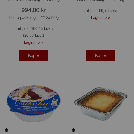
994,80 kr
Jmf.pris:
89,78
kr/kg
Hel förpackning =
4*12x129g
Lagerinfo »
Jmf.pris:
160,45
kr/kg
(20,73 kr/st)
Lagerinfo »
Köp »
Köp »