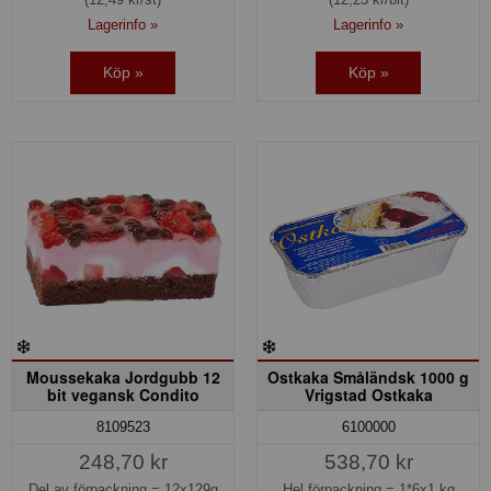
Lagerinfo »
Lagerinfo »
Köp »
Köp »
Moussekaka Jordgubb 12
Ostkaka Småländsk 1000 g
bit vegansk Condito
Vrigstad Ostkaka
8109523
6100000
248,70 kr
538,70 kr
Del av förpackning =
12x129g
Hel förpackning =
1*6x1 kg