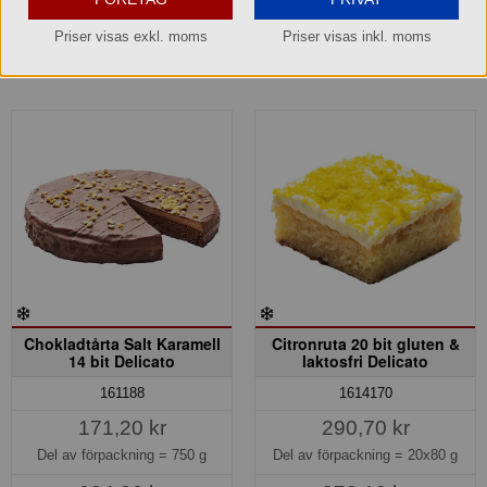
Priser visas exkl. moms
Priser visas inkl. moms
Köp »
Köp »
Chokladtårta Salt Karamell
Citronruta 20 bit gluten &
14 bit Delicato
laktosfri Delicato
161188
1614170
171,20 kr
290,70 kr
Del av förpackning =
750 g
Del av förpackning =
20x80 g