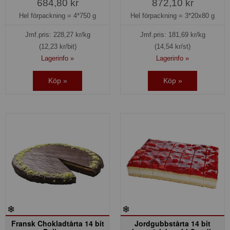
684,80 kr
872,10 kr
Hel förpackning =
4*750 g
Hel förpackning =
3*20x80 g
Jmf.pris:
228,27
kr/kg
Jmf.pris:
181,69
kr/kg
(12,23 kr/bit)
(14,54 kr/st)
Lagerinfo »
Lagerinfo »
Köp »
Köp »
Fransk Chokladtårta 14 bit
Jordgubbstårta 14 bit