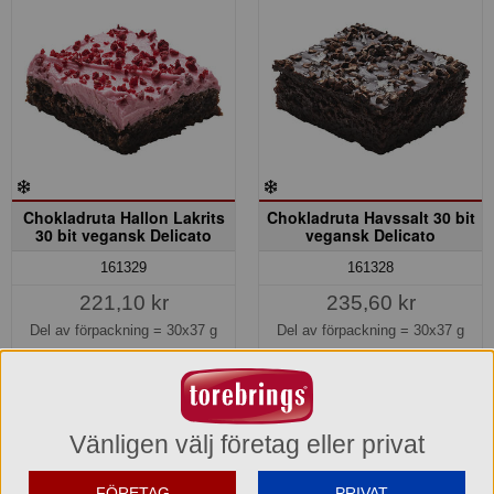
Chokladruta Hallon Lakrits
Chokladruta Havssalt 30 bit
30 bit vegansk Delicato
vegansk Delicato
161329
161328
221,10 kr
235,60 kr
Del av förpackning =
30x37 g
Del av förpackning =
30x37 g
663,30 kr
706,80 kr
Hel förpackning =
3*30x37 g
Hel förpackning =
3*30x37 g
Jmf.pris:
199,19
kr/kg
Jmf.pris:
212,25
kr/kg
Vänligen välj företag eller privat
(7,37 kr/bit)
(7,85 kr/bit)
Lager: 1 del av förp.
Lager: 3 del av förp.
FÖRETAG
PRIVAT