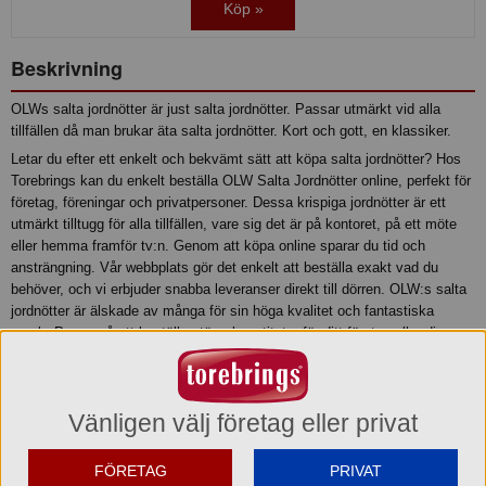
Köp »
Beskrivning
OLWs salta jordnötter är just salta jordnötter. Passar utmärkt vid alla
tillfällen då man brukar äta salta jordnötter. Kort och gott, en klassiker.
Letar du efter ett enkelt och bekvämt sätt att köpa salta jordnötter? Hos
Torebrings kan du enkelt beställa OLW Salta Jordnötter online, perfekt för
företag, föreningar och privatpersoner. Dessa krispiga jordnötter är ett
utmärkt tilltugg för alla tillfällen, vare sig det är på kontoret, på ett möte
eller hemma framför tv:n. Genom att köpa online sparar du tid och
ansträngning. Vår webbplats gör det enkelt att beställa exakt vad du
behöver, och vi erbjuder snabba leveranser direkt till dörren. OLW:s salta
jordnötter är älskade av många för sin höga kvalitet och fantastiska
smak. Passa på att beställa större kvantiteter för ditt företag eller din
förening och få ett förmånligt pris. Oavsett om du är en privatperson som
vill njuta av ett smarrigt snacks eller ett företag som behöver förse
personalen med goda tilltugg, har vi rätt lösning för dig. Börja din
Vänligen välj företag eller privat
beställning idag och upplev skillnaden med OLW Salta Jordnötter från
Torebrings.
FÖRETAG
PRIVAT
Produktinformation