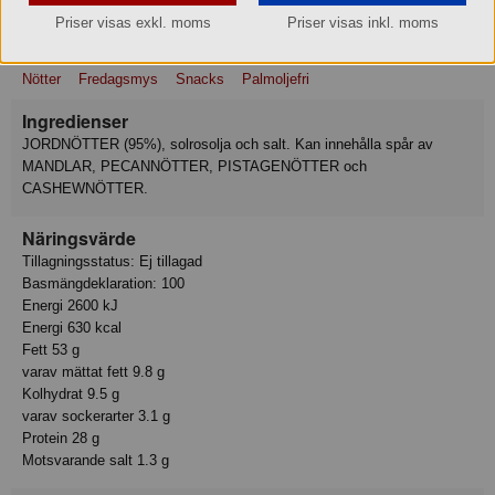
Priser visas exkl. moms
Priser visas inkl. moms
Relaterade sökord
Nötter
Fredagsmys
Snacks
Palmoljefri
Ingredienser
JORDNÖTTER (95%), solrosolja och salt. Kan innehålla spår av
MANDLAR, PECANNÖTTER, PISTAGENÖTTER och
CASHEWNÖTTER.
Näringsvärde
Tillagningsstatus: Ej tillagad
Basmängdeklaration: 100
Energi 2600 kJ
Energi 630 kcal
Fett 53 g
varav mättat fett 9.8 g
Kolhydrat 9.5 g
varav sockerarter 3.1 g
Protein 28 g
Motsvarande salt 1.3 g