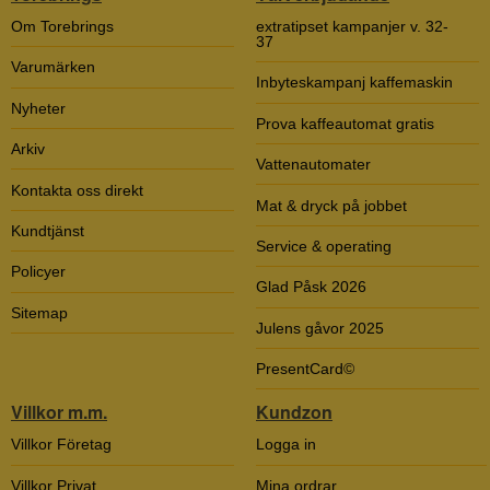
Om Torebrings
extratipset kampanjer v. 32-
37
Varumärken
Inbyteskampanj kaffemaskin
Nyheter
Prova kaffeautomat gratis
Arkiv
Vattenautomater
Kontakta oss direkt
Mat & dryck på jobbet
Kundtjänst
Service & operating
Policyer
Glad Påsk 2026
Sitemap
Julens gåvor 2025
PresentCard©
Villkor m.m.
Kundzon
Villkor Företag
Logga in
Villkor Privat
Mina ordrar