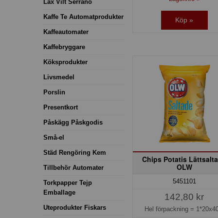
Lax Vilt Serrano
Kaffe Te Automatprodukter
Köp »
Kaffeautomater
Kaffebryggare
Köksprodukter
Livsmedel
Porslin
Presentkort
Påskägg Påskgodis
Små-el
Städ Rengöring Kem
Chips Potatis Lättsalt
OLW
Tillbehör Automater
5451101
Torkpapper Tejp
Emballage
142,80 kr
Uteprodukter Fiskars
Hel förpackning =
1*20x40