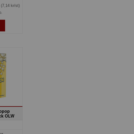
g
(7,14 kr/st)
p.
ropop
ck OLW