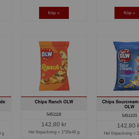
Köp »
Köp »
ade
Chips Ranch OLW
Chips Sourcream
OLW
5451118
5451103
142,80 kr
142,80 
Hel förpackning =
1*20x40 g
 g
Hel förpackning =
1