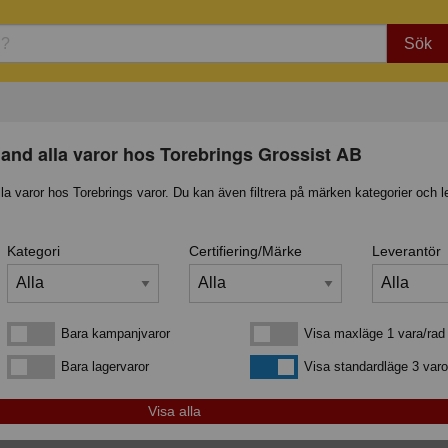
Sök
nd alla varor hos Torebrings Grossist AB
lla varor hos Torebrings varor. Du kan även filtrera på märken kategorier och l
Kategori
Certifiering/Märke
Leverantör
Bara kampanjvaror
Visa maxläge 1 vara/rad
Bara kampanjvaror
Visa maxläge 1 vara/rad
Bara lagervaror
Visa standardläge
Bara lagervaror
Visa standardläge 3 varo