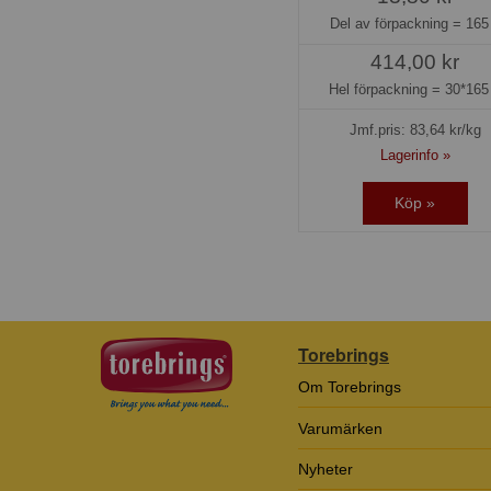
Del av förpackning =
165
414,00 kr
Hel förpackning =
30*165
Jmf.pris:
83,64
kr/kg
Lagerinfo »
Köp »
Torebrings
Om Torebrings
Varumärken
Nyheter