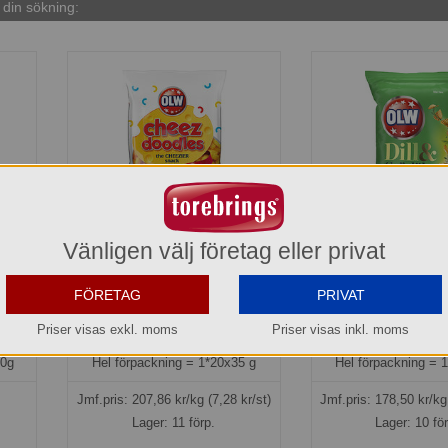
din sökning:
Vänligen välj företag eller privat
OLW
Cheez Doodles 35 g OLW
Chips Dill & Grä
FÖRETAG
PRIVAT
220100
5451102
Priser visas exkl. moms
Priser visas inkl. moms
145,50 kr
142,80 
60g
Hel förpackning =
1*20x35 g
Hel förpackning =
1
Jmf.pris:
207,86
kr/kg
(7,28 kr/st)
Jmf.pris:
178,50
kr/k
Lager: 11 förp.
Lager: 10 fö