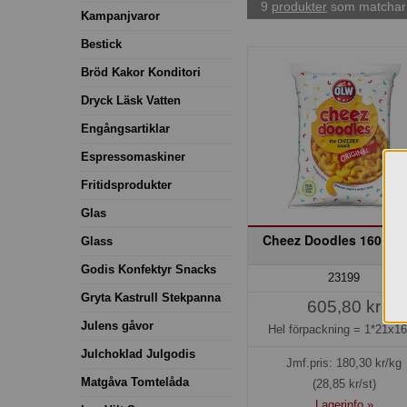
9
produkter
som matchar 
Kampanjvaror
Bestick
Bröd Kakor Konditori
Dryck Läsk Vatten
Engångsartiklar
Espressomaskiner
Fritidsprodukter
Glas
Cheez Doodles 160 g 
Glass
Godis Konfektyr Snacks
23199
Gryta Kastrull Stekpanna
605,80 kr
Julens gåvor
Hel förpackning =
1*21x1
Julchoklad Julgodis
Jmf.pris:
180,30
kr/kg
Matgåva Tomtelåda
(28,85 kr/st)
Lagerinfo »