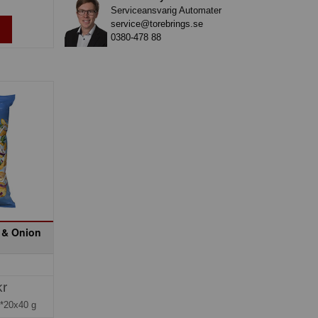
Serviceansvarig Automater
service@torebrings.se
0380-478 88
 & Onion
kr
*20x40 g