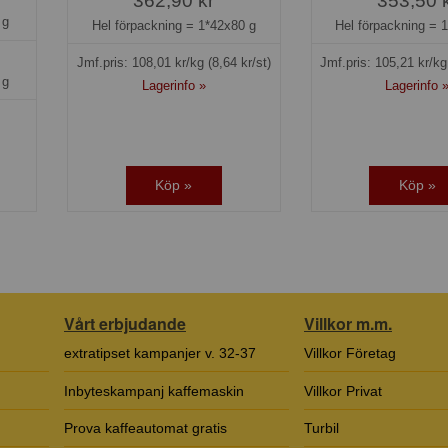
362,90 kr
353,50 
 g
Hel förpackning =
1*42x80 g
Hel förpackning =
1
Jmf.pris:
108,01
kr/kg
(8,64 kr/st)
Jmf.pris:
105,21
kr/k
 g
Lagerinfo »
Lagerinfo 
Köp »
Köp »
Vårt erbjudande
Villkor m.m.
extratipset kampanjer v. 32-37
Villkor Företag
Inbyteskampanj kaffemaskin
Villkor Privat
Prova kaffeautomat gratis
Turbil