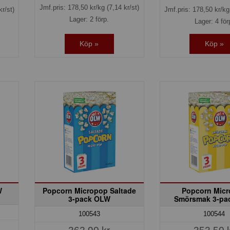
Jmf.pris:
178,50
kr/kg
(7,14 kr/st)
kr/st)
Jmf.pris:
178,50
kr/k
Lager: 2 förp.
Lager: 4 för
Köp »
Köp »
W
Popcorn Micropop Saltade
Popcorn Mic
3-pack OLW
Smörsmak 3-pa
100543
100544