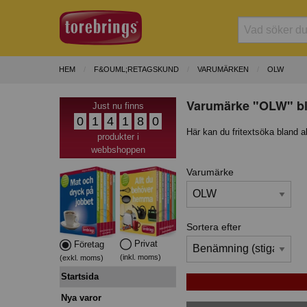
HEM
F&OUML;RETAGSKUND
VARUMÄRKEN
OLW
Varumärke "OLW" bla
Just nu finns
0
1
4
1
8
0
Här kan du fritextsöka bland a
produkter i
webbshoppen
Varumärke
Sortera efter
Privat
Företag
(inkl. moms)
(exkl. moms)
Startsida
Nya varor