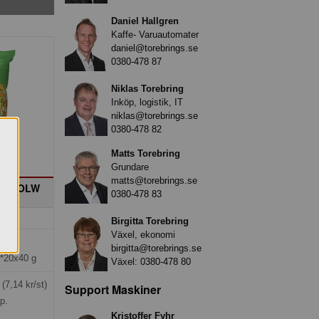
Daniel Hallgren
Kaffe- Varuautomater
daniel@torebrings.se
0380-478 87
Niklas Torebring
Inköp, logistik, IT
niklas@torebrings.se
0380-478 82
Matts Torebring
Grundare
matts@torebrings.se
slök OLW
0380-478 83
Birgitta Torebring
Växel, ekonomi
kr
birgitta@torebrings.se
*20x40 g
Växel:
0380-478 80
g
(7,14 kr/st)
Support Maskiner
rp.
Kristoffer Fyhr