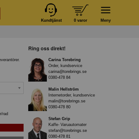
Kundtjänst
0 varor
Meny
Ring oss direkt!
everantörer.
Carina Torebring
Order, kundservice
carina@torebrings.se
0380-478 84
Malin Hellström
Internetorder, kundservice
malin@torebrings.se
0380-478 80
r/rad
Stefan Grip
Kaffe- Varuautomater
stefan@torebrings.se
0380-478 81