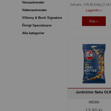
Varuautomater
Jmf.pris:
178,50
kr/kg
(7,14 
Vattenautomater
Lagerinfo »
Villeroy & Boch Signature
Köp »
Övrigt Specialvaror
Alla kategorier
Jordnötter Salta OL
585359
13,80 kr