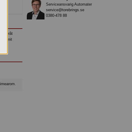
Serviceansvarig Automater
.
service@torebrings.se
0380-478 88
 Efteråt
r vunnit
 limearom.