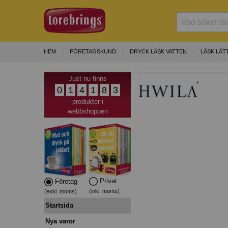
HEM
FÖRETAGSKUND
DRYCK LÄSK VATTEN
LÄSK LÄ
Just nu finns
0
1
4
1
8
3
produkter i
webbshoppen
Privat
Företag
(inkl. moms)
(exkl. moms)
Startsida
Nya varor