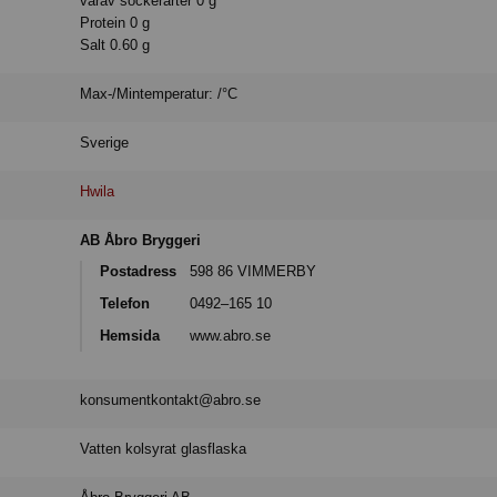
varav sockerarter 0 g
Protein 0 g
Salt 0.60 g
Max-/Mintemperatur: /°C
Sverige
Hwila
AB Åbro Bryggeri
Postadress
598 86 VIMMERBY
Telefon
0492–165 10
Hemsida
www.abro.se
konsumentkontakt@abro.se
Vatten kolsyrat glasflaska