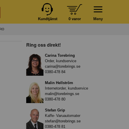
Kundtjänst
0 varor
Meny
BRO
Ring oss direkt!
Carina Torebring
Order, kundservice
carina@torebrings.se
0380-478 84
Malin Hellström
Internetorder, kundservice
malin@torebrings.se
0380-478 80
Stefan Grip
Kaffe- Varuautomater
stefan@torebrings.se
0380-478 81