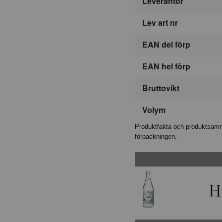
Leverantör
Lev art nr
EAN del förp
EAN hel förp
Bruttovikt
Volym
Produktfakta och produktsamma
förpackningen.