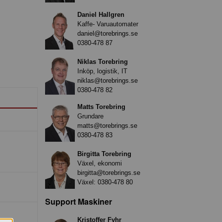
Daniel Hallgren
Kaffe- Varuautomater
daniel@torebrings.se
0380-478 87
Niklas Torebring
Inköp, logistik, IT
niklas@torebrings.se
0380-478 82
Matts Torebring
Grundare
matts@torebrings.se
0380-478 83
Birgitta Torebring
Växel, ekonomi
birgitta@torebrings.se
Växel:
0380-478 80
Support Maskiner
Kristoffer Fyhr