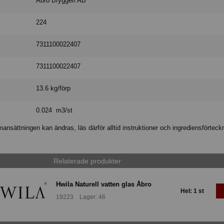
Åbro Bryggeri AB
224
7311100022407
7311100022407
13.6 kg/förp
0.024 m3/st
nsättningen kan ändras, läs därför alltid instruktioner och ingrediensförteck
Relaterade produkter
Hwila Naturell vatten glas Åbro
Hel: 1 st
19223 Lager: 46