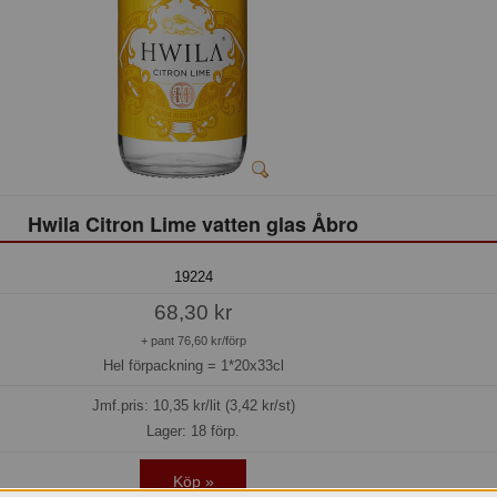
Hwila Citron Lime vatten glas Åbro
19224
68,30 kr
+ pant 76,60 kr/förp
Hel förpackning =
1*20x33cl
Jmf.pris:
10,35
kr/lit (3,42 kr/st)
Lager: 18 förp.
Köp »