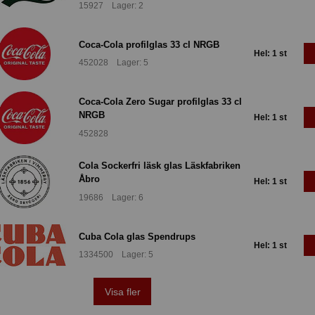
15927 Lager: 2
Coca-Cola profilglas 33 cl NRGB
Hel: 1 st
452028 Lager: 5
Coca-Cola Zero Sugar profilglas 33 cl
NRGB
Hel: 1 st
452828
Cola Sockerfri läsk glas Läskfabriken
Åbro
Hel: 1 st
19686 Lager: 6
Cuba Cola glas Spendrups
Hel: 1 st
1334500 Lager: 5
Visa fler