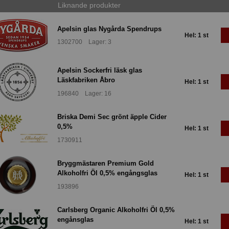
Liknande produkter
Apelsin glas Nygårda Spendrups
Hel: 1 st
1302700 Lager: 3
Apelsin Sockerfri läsk glas
Läskfabriken Åbro
Hel: 1 st
196840 Lager: 16
Briska Demi Sec grönt äpple Cider
0,5%
Hel: 1 st
1730911
Bryggmästaren Premium Gold
Alkoholfri Öl 0,5% engångsglas
Hel: 1 st
193896
Carlsberg Organic Alkoholfri Öl 0,5%
engånsglas
Hel: 1 st