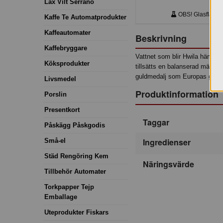
Lax Vilt Serrano
OBS! Glasflaskor.
Kaffe Te Automatprodukter
Kaffeautomater
Beskrivning
Kaffebryggare
Vattnet som blir Hwila hämtas 
Köksprodukter
tillsätts en balanserad mängd 
guldmedalj som Europas godas
Livsmedel
Produktinformation
Porslin
Presentkort
Taggar
Påskägg Påskgodis
Ingredienser
Små-el
Städ Rengöring Kem
Näringsvärde
Tillbehör Automater
Torkpapper Tejp
Emballage
Uteprodukter Fiskars