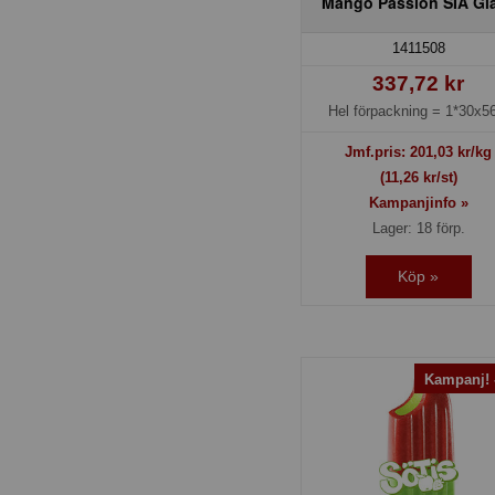
Mango Passion SIA Gl
1411508
337,72 kr
Hel förpackning =
1*30x56
Jmf.pris:
201,03
kr/kg
(11,26 kr/st)
Kampanjinfo »
Lager: 18 förp.
Köp »
Kampanj!