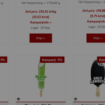
Hel förpackning =
1
 g
Hel förpackning =
1*24x65 g
Jmf.pris:
149,8
Jmf.pris:
234,41
kr/kg
(9,75 kr/st
(15,63 kr/st)
Kampanjinf
Kampanjinfo »
Lager: 14 fö
Lager: 18 förp.
Köp »
Köp »
 -5%
Kampanj! -5%
Kam