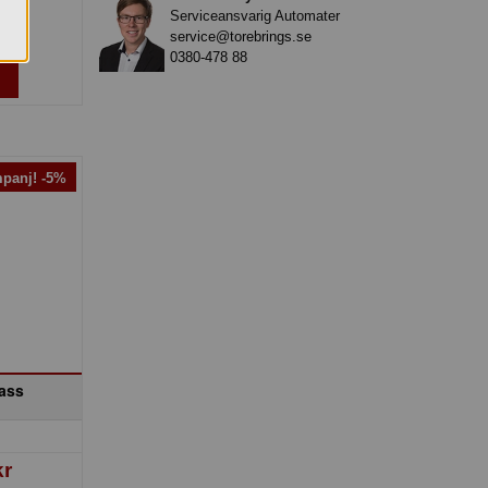
Serviceansvarig Automater
rp.
service@torebrings.se
0380-478 88
panj! -5%
lass
kr