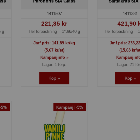
ass
Päronbris SIA Glass
Saltlakrits SIA
1411507
1411331
221,35 kr
421,90 
 g
Hel förpackning =
1*39x40 g
Hel förpackning =
1
Jmf.pris:
141,89
kr/kg
Jmf.pris:
233,2
(5,67 kr/st)
(15,63 kr/st
Kampanjinfo »
Kampanjinf
Lager: 1 förp.
Lager: 21 fö
Köp »
Köp »
 -5%
Kampanj! -5%