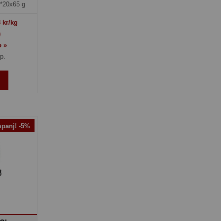
*20x65 g
8
kr/kg
)
o »
rp.
panj! -5%