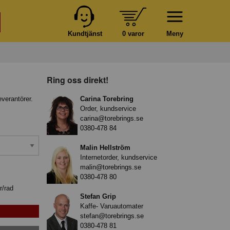
Kundtjänst
0 varor
Meny
Ring oss direkt!
everantörer.
Carina Torebring
Order, kundservice
carina@torebrings.se
0380-478 84
Malin Hellström
Internetorder, kundservice
malin@torebrings.se
0380-478 80
r/rad
Stefan Grip
Kaffe- Varuautomater
stefan@torebrings.se
0380-478 81