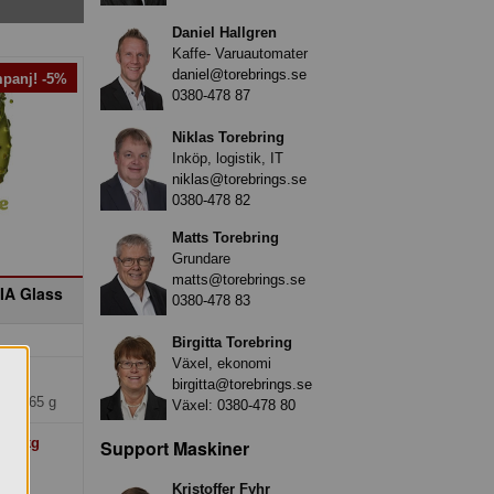
Daniel Hallgren
Kaffe- Varuautomater
daniel@torebrings.se
panj! -5%
0380-478 87
Niklas Torebring
Inköp, logistik, IT
niklas@torebrings.se
0380-478 82
Matts Torebring
Grundare
matts@torebrings.se
SIA Glass
0380-478 83
Birgitta Torebring
Växel, ekonomi
kr
birgitta@torebrings.se
*24x65 g
Växel:
0380-478 80
1
kr/kg
Support Maskiner
)
Kristoffer Fyhr
o »