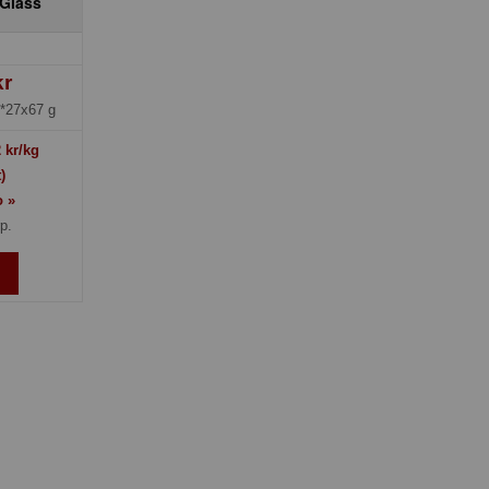
 Glass
kr
*27x67 g
2
kr/kg
)
o »
rp.