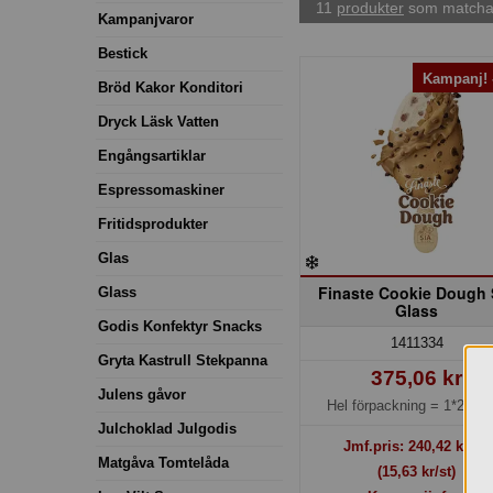
11
produkter
som matchar
Kampanjvaror
Bestick
Kampanj!
Bröd Kakor Konditori
Dryck Läsk Vatten
Engångsartiklar
Espressomaskiner
Fritidsprodukter
Glas
Finaste Cookie Dough 
Glass
Glass
Godis Konfektyr Snacks
1411334
Gryta Kastrull Stekpanna
375,06 kr
Julens gåvor
Hel förpackning =
1*24x65
Julchoklad Julgodis
Jmf.pris:
240,42
kr/kg
Matgåva Tomtelåda
(15,63 kr/st)