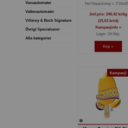
Varuautomater
Hel förpackning =
1*24x65
Vattenautomater
Jmf.pris:
240,42
kr/kg
Villeroy & Boch Signature
(15,63 kr/st)
Kampanjinfo »
Övrigt Specialvaror
Lager: 24 förp.
Alla kategorier
Köp »
Kampanj!