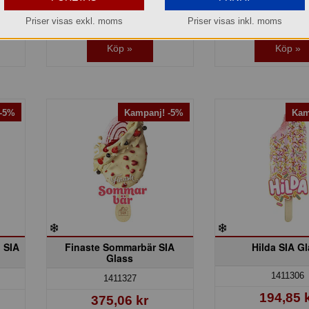
Lager: 11 förp.
Lager: 18 fö
Priser visas exkl. moms
Priser visas inkl. moms
Köp »
Köp »
 -5%
Kampanj! -5%
Kam
 SIA
Finaste Sommarbär SIA
Hilda SIA G
Glass
1411306
1411327
194,85 
375,06 kr