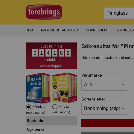
HEM
F&OUML;RETAGSKUND
SÖKRESULTAT
PINNGLAS
Sökresultat för "Pin
Just nu finns
0
1
4
1
8
2
Här kan du fritextsöka bland a
produkter i
webbshoppen
Varumärke
Sortera efter
Privat
Företag
(inkl. moms)
(exkl. moms)
Startsida
Nya varor