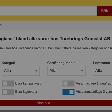
Sök
S
nglass" bland alla varor hos Torebrings Grossist AB
lla varor hos Torebrings varor. Du kan även filtrera på märken kategorier och l
Kategori
Certifiering/Märke
Leverantör
Bara kampanjvaror
Visa maxläge 1 vara/rad
Bara kampanjvaror
Visa maxläge 1 vara/rad
Bara lagervaror
Visa standardläge
Bara lagervaror
Visa standardläge 3 varo