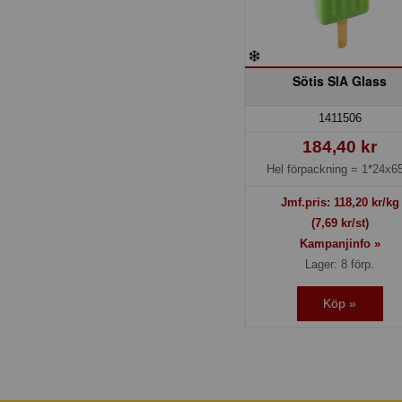
Sötis SIA Glass
1411506
184,40 kr
Hel förpackning =
1*24x65
Jmf.pris:
118,20
kr/kg
(7,69 kr/st)
Kampanjinfo »
Lager: 8 förp.
Köp »