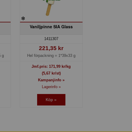
Vaniljpinne SIA Glass
1411307
221,35 kr
 g
Hel förpackning =
1*39x33 g
Jmf.pris:
171,99
kr/kg
(5,67 kr/st)
Kampanjinfo »
Lagerinfo »
Köp »