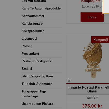
Kampanjinfo »
Lax Vilt Serrano
Lager: 23 förp.
Kaffe Te Automatprodukter
Kaffeautomater
Köp »
Kaffebryggare
Köksprodukter
Livsmedel
Kampanj!
Porslin
Presentkort
Påskägg Påskgodis
Små-el
Städ Rengöring Kem
Tillbehör Automater
Finaste Rostad Karamell
Glass
Torkpapper Tejp
Emballage
1411332
Uteprodukter Fiskars
375,06 kr