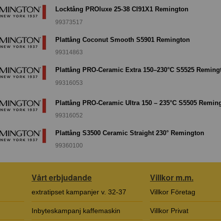
Locktång PROluxe 25-38 CI91X1 Remington
99373517
Plattång Coconut Smooth S5901 Remington
99314863
Plattång PRO-Ceramic Extra 150–230°C S5525 Reming
99316053
Plattång PRO-Ceramic Ultra 150 – 235°C S5505 Remin
99316052
Plattång S3500 Ceramic Straight 230° Remington
99360100
Vårt erbjudande
Villkor m.m.
extratipset kampanjer v. 32-37
Villkor Företag
Inbyteskampanj kaffemaskin
Villkor Privat