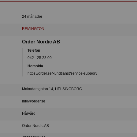
24 månader
REMINGTON
Order Nordic AB
Telefon
042 - 25 23 00
Hemsida
https://order.se/kundtjanst/service-support/
Makadamgatan 14, HELSINGBORG
info@order.se
Hårvård
Order Nordic AB