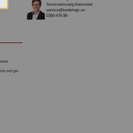
Serviceansvarig Automater
service@torebrings.se
0380-478 88
tionen
riss och ger