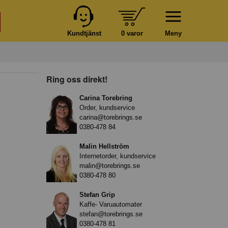
Kundtjänst
0 varor
Meny
Ring oss direkt!
Carina Torebring
Order, kundservice
carina@torebrings.se
0380-478 84
Malin Hellström
Internetorder, kundservice
malin@torebrings.se
0380-478 80
Stefan Grip
Kaffe- Varuautomater
stefan@torebrings.se
0380-478 81