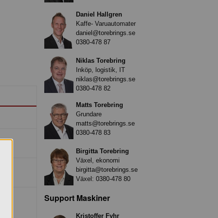
Daniel Hallgren
Kaffe- Varuautomater
daniel@torebrings.se
0380-478 87
Niklas Torebring
Inköp, logistik, IT
niklas@torebrings.se
0380-478 82
Matts Torebring
Grundare
matts@torebrings.se
0380-478 83
Birgitta Torebring
Växel, ekonomi
birgitta@torebrings.se
Växel:
0380-478 80
Support Maskiner
Kristoffer Fyhr