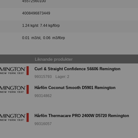
45572560100
4008496873449
1.24 kg/st 7.44 kg/förp
0.01 m3/st, 0.06 m3/förp
Liknande produkter
Curl & Straight Confidence S6606 Remington
99315793 Lager: 2
Hårfön Coconut Smooth D5901 Remington
99314862
Hårfön Thermacare PRO 2400W D5720 Remington
99316057