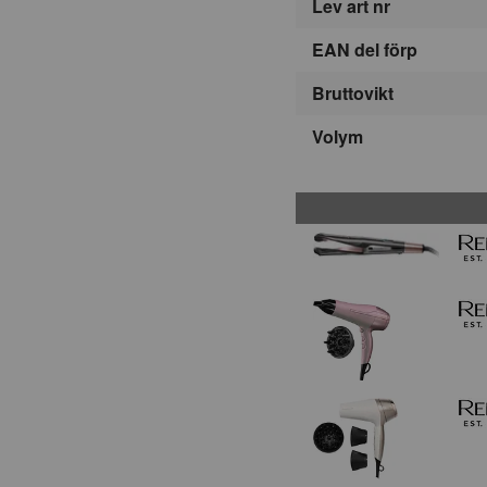
Lev art nr
EAN del förp
Bruttovikt
Volym