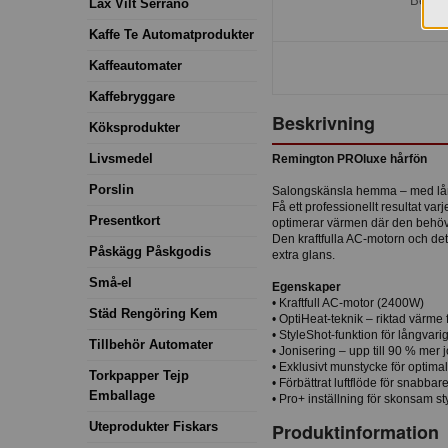
Bestäl
Lax Vilt Serrano
Kaffe Te Automatprodukter
Kaffeautomater
Kaffebryggare
Beskrivning
Köksprodukter
Livsmedel
Remington PROluxe hårfön
Porslin
Salongskänsla hemma – med lång
Få ett professionellt resultat v
Presentkort
optimerar värmen där den behövs,
Den kraftfulla AC-motorn och det 
Påskägg Påskgodis
extra glans.
Små-el
Egenskaper
• Kraftfull AC-motor (2400W)
Städ Rengöring Kem
• OptiHeat-teknik – riktad värme f
• StyleShot-funktion för långvarig
Tillbehör Automater
• Jonisering – upp till 90 % mer jo
• Exklusivt munstycke för optima
Torkpapper Tejp
• Förbättrat luftflöde för snabbar
Emballage
• Pro+ inställning för skonsam st
Uteprodukter Fiskars
Produktinformation