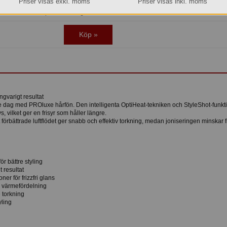
l idag före kl. 15:00 så beräknar vi få in den i lager den 2026-08-12.
Priser visas exkl. moms
Priser visas inkl. moms
Transporttid till Dig som kund tillkommer.
Köp »
varigt resultat
arje dag med PROluxe hårfön. Den intelligenta OptiHeat-tekniken och StyleShot-funk
 vilket ger en frisyr som håller längre.
förbättrade luftflödet ger snabb och effektiv torkning, medan joniseringen minskar f
ör bättre styling
t resultat
ner för frizzfri glans
l värmefördelning
e torkning
yling