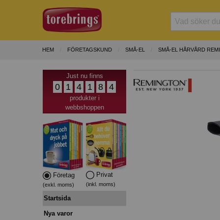
HEM
FÖRETAGSKUND
SMÅ-EL
SMÅ-EL HÅRVÅRD REM
Just nu finns
0
1
4
1
8
4
produkter i
webbshoppen
Privat
Företag
(inkl. moms)
(exkl. moms)
Startsida
Nya varor