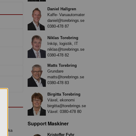
Daniel Hallgren
Kaffe- Varuautomater
daniel@torebrings.se
0380-478 87
Niklas Torebring
Inköp, logistik, IT
niklas@torebrings.se
0380-478 82
Matts Torebring
Grundare
matts@torebrings.se
0380-478 83
Birgitta Torebring
Växel, ekonomi
birgitta@torebrings.se
Växel:
0380-478 80
Support Maskiner
ch locka
Kristoffer Fyhr