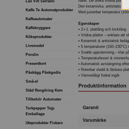
håret. De unika vridna plattor
Lax Vilt Serrano
Den keramiska, antistatiska be
Kaffe Te Automatprodukter
Med justerbar temperatur (150
Kaffeautomater
Egenskaper
Kaffebryggare
• 2-i-1: plattång och locktång
• Vridna plattor – enklare att 
Köksprodukter
• Keramisk & antistatisk belä
Livsmedel
• 5 temperaturer (150–230°C) m
• Snabb uppvärmning – klar p
Porslin
• Temperaturboost & minnesfu
Presentkort
• Automatisk avstängning efte
• Roterbar sladd & låsbara plat
Påskägg Påskgodis
• Värmetåligt fodral ingår
Små-el
Produktinformation
Städ Rengöring Kem
Tillbehör Automater
Garanti
Torkpapper Tejp
Emballage
Varumärke
Uteprodukter Fiskars