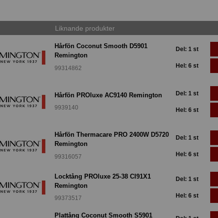
Liknande produkter
Hårfön Coconut Smooth D5901
Del: 1 st
Remington
Hel: 6 st
99314862
Del: 1 st
Hårfön PROluxe AC9140 Remington
9939140
Hel: 6 st
Hårfön Thermacare PRO 2400W D5720
Del: 1 st
Remington
Hel: 6 st
99316057
Locktång PROluxe 25-38 CI91X1
Del: 1 st
Remington
Hel: 6 st
99373517
Plattång Coconut Smooth S5901