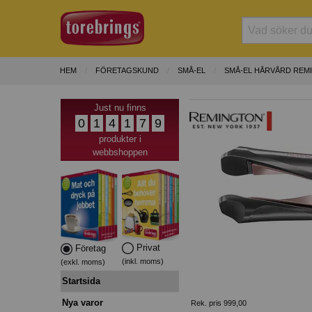
HEM
FÖRETAGSKUND
SMÅ-EL
SMÅ-EL HÅRVÅRD REM
Just nu finns
0
1
4
1
7
9
produkter i
webbshoppen
Privat
Företag
(inkl. moms)
(exkl. moms)
Startsida
Nya varor
Rek. pris 999,00