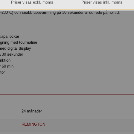
na hjälper dig att skapa vågor och lockar – även om du är nybörjare.
Priser visas exkl. moms
Priser visas inkl. moms
läggningen med tourmaline ger ett jämnt glid och minskar friss för ett glansigt
–230°C) och snabb uppvärmning på 30 sekunder är du redo på nolltid.
skapa lockar
ggning med tourmaline
ed digital display
å 30 sekunder
nktion
r 60 min
tor
24 månader
REMINGTON