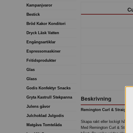
Kampanjvaror
Cu
Bestick
Bröd Kakor Konditori
Dryck Läsk Vatten
Engångsartiklar
Espressomaskiner
Fritidsprodukter
Glas
Glass
Godis Konfektyr Snacks
Beskrivning
Gryta Kastrull Stekpanna
Julens gåvor
Remington Curl & Straight C
Julchoklad Julgodis
Skapa rakt eller lockigt hår – 
Matgåva Tomtelåda
Med Remington Curl & Straight 