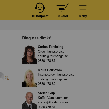
Kundtjänst
0 varor
Meny
Ring oss direkt!
Carina Torebring
Order, kundservice
carina@torebrings.se
0380-478 84
Malin Hellström
Internetorder, kundservice
malin@torebrings.se
0380-478 80
Stefan Grip
Kaffe- Varuautomater
stefan@torebrings.se
0380-478 81