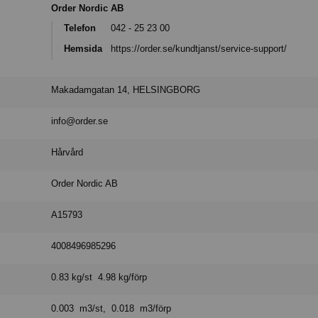
Order Nordic AB
Telefon
042 - 25 23 00
Hemsida
https://order.se/kundtjanst/service-support/
Makadamgatan 14, HELSINGBORG
info@order.se
Hårvård
Order Nordic AB
A15793
4008496985296
0.83 kg/st 4.98 kg/förp
0.003 m3/st, 0.018 m3/förp