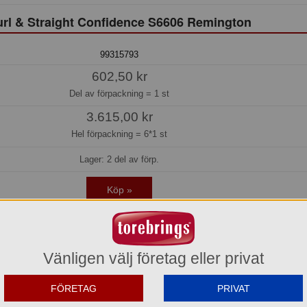
rl & Straight Confidence S6606 Remington
99315793
602,50 kr
Del av förpackning =
1 st
3.615,00 kr
Hel förpackning =
6*1 st
Lager: 2 del av förp.
Köp »
onfidence – 2-i-1 plattång & locktång
Vänligen välj företag eller privat
enkelt och snabbt!
FÖRETAG
PRIVAT
Confidence får du en smart 2-i-1 styler som gör det enkelt att både platta o