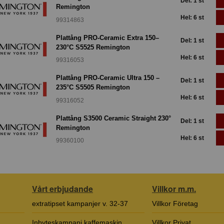
Del: 1 st
Remington
Hel: 6 st
99314863
Plattång PRO-Ceramic Extra 150–
Del: 1 st
230°C S5525 Remington
Hel: 6 st
99316053
Plattång PRO-Ceramic Ultra 150 –
Del: 1 st
235°C S5505 Remington
Hel: 6 st
99316052
Plattång S3500 Ceramic Straight 230°
Del: 1 st
Remington
Hel: 6 st
99360100
Vårt erbjudande
Villkor m.m.
extratipset kampanjer v. 32-37
Villkor Företag
Inbyteskampanj kaffemaskin
Villkor Privat