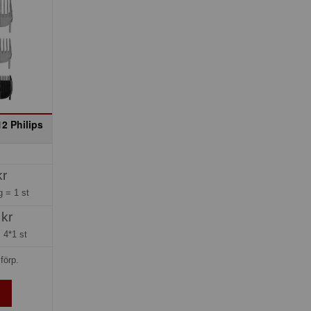
2 Philips
kr
ng =
1 st
 kr
=
4*1 st
förp.