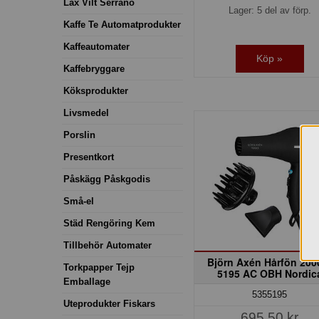
Lax Vilt Serrano
Lager: 5 del av förp.
Kaffe Te Automatprodukter
Kaffeautomater
Köp »
Kaffebryggare
Köksprodukter
Livsmedel
Porslin
Presentkort
Påskägg Påskgodis
Små-el
Städ Rengöring Kem
Tillbehör Automater
Björn Axén Hårfön 20
Torkpapper Tejp
5195 AC OBH Nordic
Emballage
5355195
Uteprodukter Fiskars
695,50 kr