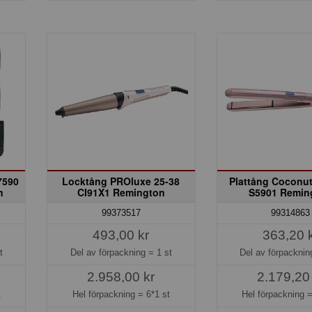
7590
Locktång PROluxe 25-38
Plattång Coconu
n
CI91X1 Remington
S5901 Remin
99373517
99314863
493,00 kr
363,20 
t
Del av förpackning =
1 st
Del av förpackni
2.958,00 kr
2.179,20
t
Hel förpackning =
6*1 st
Hel förpackning 