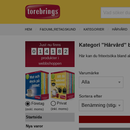
HEM
F&OUML;RETAGSKUND
KATEGORIER
HÅRVÅRD
Kategori "Hårvård" 
Just nu finns
0
1
4
1
8
2
Här kan du fritextsöka bland a
produkter i
webbshoppen
Varumärke
Sortera efter
Privat
Företag
(inkl. moms)
(exkl. moms)
Startsida
Nya varor