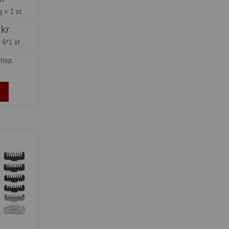
ng =
1 st
 kr
=
6*1 st
förp.