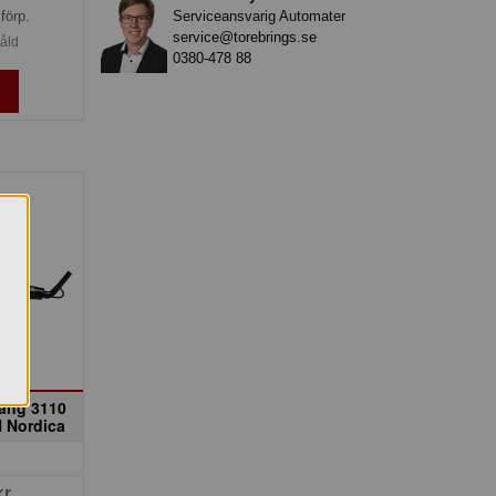
Serviceansvarig Automater
förp.
service@torebrings.se
såld
0380-478 88
ång 3110
 Nordica
kr