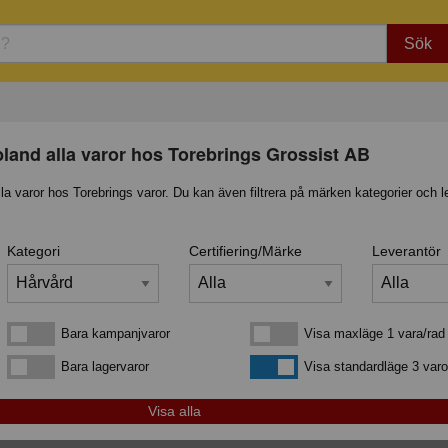
Sök
bland alla varor hos Torebrings Grossist AB
lla varor hos Torebrings varor. Du kan även filtrera på märken kategorier och l
Kategori
Certifiering/Märke
Leverantör
Bara kampanjvaror
Visa maxläge 1 vara/rad
Bara kampanjvaror
Visa maxläge 1 vara/rad
Bara lagervaror
Visa standardläge
Bara lagervaror
Visa standardläge 3 varo