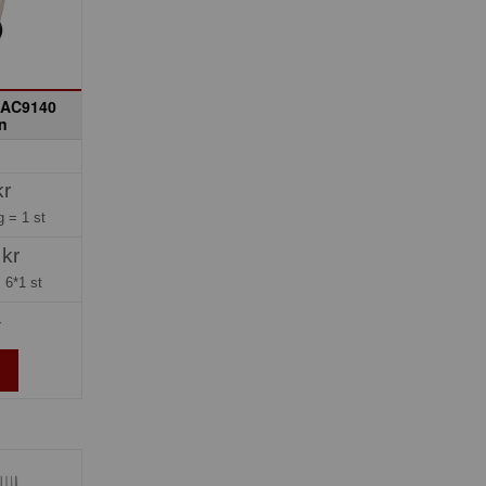
 AC9140
n
kr
ng =
1 st
 kr
=
6*1 st
»