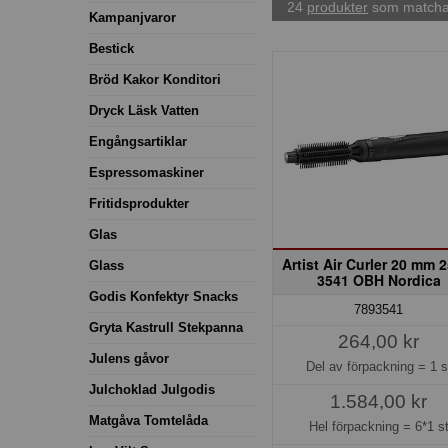
24
produkter
som matchar
Kampanjvaror
Bestick
Bröd Kakor Konditori
Dryck Läsk Vatten
Engångsartiklar
Espressomaskiner
Fritidsprodukter
Glas
Artist Air Curler 20 mm 
Glass
3541 OBH Nordica
Godis Konfektyr Snacks
7893541
Gryta Kastrull Stekpanna
264,00 kr
Julens gåvor
Del av förpackning =
1 s
Julchoklad Julgodis
1.584,00 kr
Matgåva Tomtelåda
Hel förpackning =
6*1 s