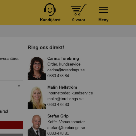
Kundtjänst
0 varor
Meny
Ring oss direkt!
everantörer.
Carina Torebring
Order, kundservice
carina@torebrings.se
0380-478 84
Malin Hellström
Internetorder, kundservice
malin@torebrings.se
0380-478 80
r/rad
Stefan Grip
Kaffe- Varuautomater
stefan@torebrings.se
0380-478 81