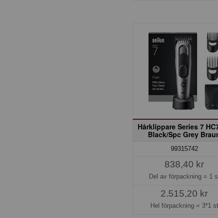
Hårklippare Series 7 HC
Black/Spc Grey Brau
99315742
838,40 kr
Del av förpackning =
1 s
2.515,20 kr
Hel förpackning =
3*1 s