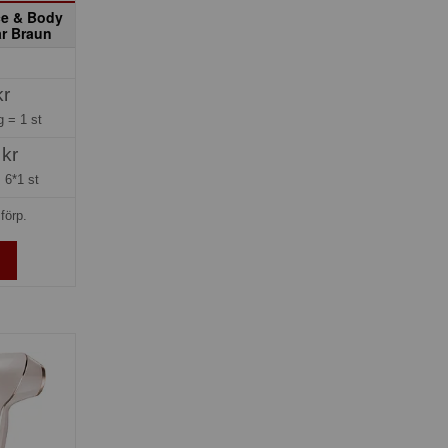
ce & Body
r Braun
kr
ng =
1 st
 kr
=
6*1 st
förp.