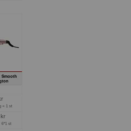
t Smooth
gton
kr
ng =
1 st
 kr
=
6*1 st