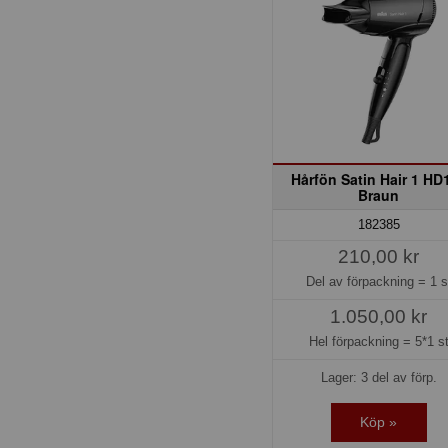
Hårfön Satin Hair 1 HD
Braun
182385
210,00 kr
Del av förpackning =
1 s
1.050,00 kr
Hel förpackning =
5*1 s
Lager: 3 del av förp.
Köp »