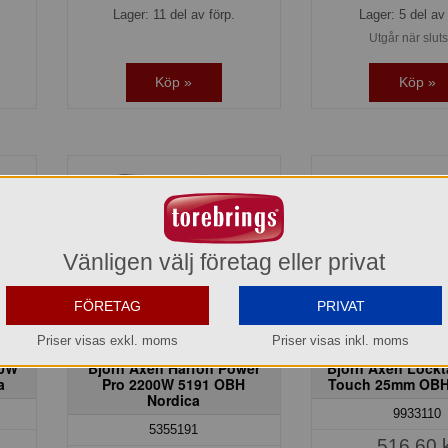
Lager: 11 del av förp.
Lager: 5 del av 
Utgår när slut
Köp »
Köp »
Vänligen välj företag eller privat
FÖRETAG
PRIVAT
Priser visas exkl. moms
Priser visas inkl. moms
00W
Björn Axén Hårfön Power
Björn Axén Lockt
a
Pro 2200W 5191 OBH
Touch 25mm OBH
Nordica
9933110
5355191
516,60 