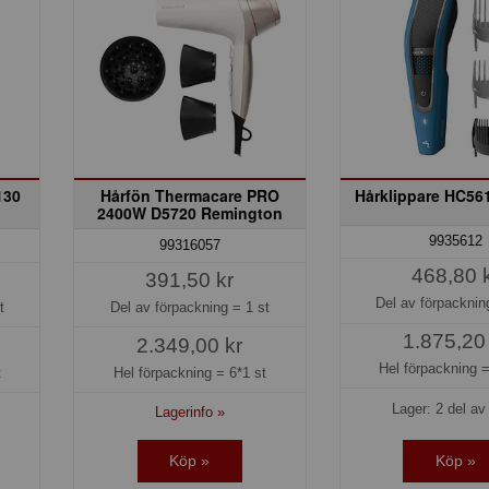
130
Hårfön Thermacare PRO
Hårklippare HC561
2400W D5720 Remington
9935612
99316057
468,80 
391,50 kr
Del av förpackni
t
Del av förpackning =
1 st
1.875,20
2.349,00 kr
Hel förpackning 
t
Hel förpackning =
6*1 st
Lager: 2 del av 
Lagerinfo »
Köp »
Köp »