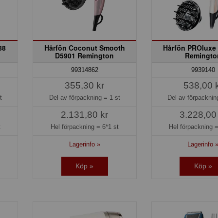
88
Hårfön Coconut Smooth
Hårfön PROluxe
D5901 Remington
Remingto
99314862
9939140
355,30 kr
538,00 
t
Del av förpackning =
1 st
Del av förpackni
2.131,80 kr
3.228,00
t
Hel förpackning =
6*1 st
Hel förpackning 
Lagerinfo »
Lagerinfo 
Köp »
Köp »