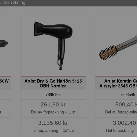
 din sökning:
250W
Artist Dry & Go Hårfön 5125
Artist Keratin C
OBH Nordica
Airstyler 3545 OB
7895125
7893545
261,30 kr
500,40 
t
Del av förpackning =
1 st
Del av förpackni
3.135,60 kr
3.002,40
t
Hel förpackning =
12*1 st
Hel förpackning 