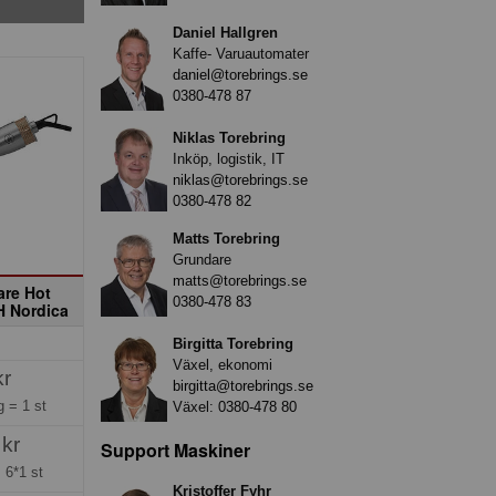
Daniel Hallgren
Kaffe- Varuautomater
daniel@torebrings.se
0380-478 87
Niklas Torebring
Inköp, logistik, IT
niklas@torebrings.se
0380-478 82
Matts Torebring
Grundare
matts@torebrings.se
are Hot
0380-478 83
H Nordica
Birgitta Torebring
Växel, ekonomi
kr
birgitta@torebrings.se
ng =
1 st
Växel:
0380-478 80
 kr
Support Maskiner
=
6*1 st
Kristoffer Fyhr