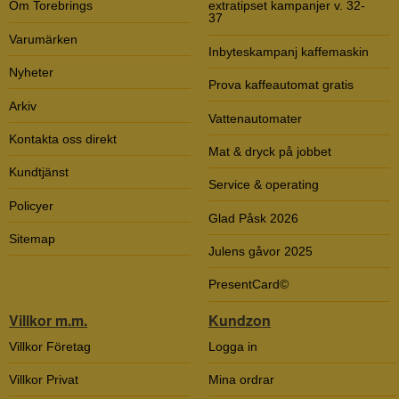
Om Torebrings
extratipset kampanjer v. 32-
37
Varumärken
Inbyteskampanj kaffemaskin
Nyheter
Prova kaffeautomat gratis
Arkiv
Vattenautomater
Kontakta oss direkt
Mat & dryck på jobbet
Kundtjänst
Service & operating
Policyer
Glad Påsk 2026
Sitemap
Julens gåvor 2025
PresentCard©
Villkor m.m.
Kundzon
Villkor Företag
Logga in
Villkor Privat
Mina ordrar