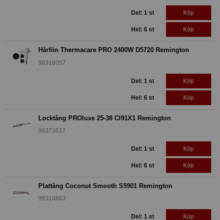
Del: 1 st
Köp
Hel: 6 st
Köp
Hårfön Thermacare PRO 2400W D5720 Remington
99316057
Del: 1 st
Köp
Hel: 6 st
Köp
Locktång PROluxe 25-38 CI91X1 Remington
99373517
Del: 1 st
Köp
Hel: 6 st
Köp
Plattång Coconut Smooth S5901 Remington
99314863
Del: 1 st
Köp