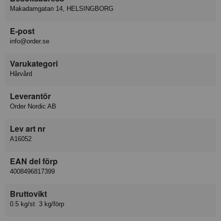
Makadamgatan 14, HELSINGBORG
E-post
info@order.se
Varukategori
Hårvård
Leverantör
Order Nordic AB
Lev art nr
A16052
EAN del förp
4008496817399
Bruttovikt
0.5 kg/st 3 kg/förp