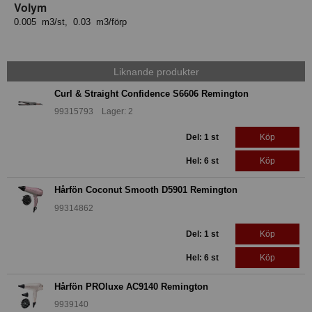
Volym
0.005 m3/st, 0.03 m3/förp
Liknande produkter
Curl & Straight Confidence S6606 Remington
99315793 Lager: 2
Del: 1 st
Köp
Hel: 6 st
Köp
Hårfön Coconut Smooth D5901 Remington
99314862
Del: 1 st
Köp
Hel: 6 st
Köp
Hårfön PROluxe AC9140 Remington
9939140