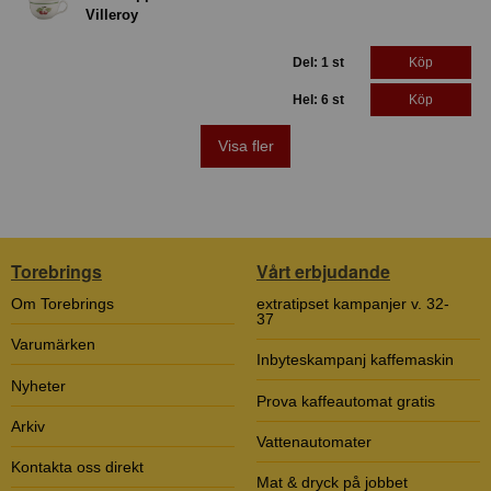
Villeroy
Del: 1 st
Köp
Hel: 6 st
Köp
Visa fler
Torebrings
Vårt erbjudande
Om Torebrings
extratipset kampanjer v. 32-
37
Varumärken
Inbyteskampanj kaffemaskin
Nyheter
Prova kaffeautomat gratis
Arkiv
Vattenautomater
Kontakta oss direkt
Mat & dryck på jobbet