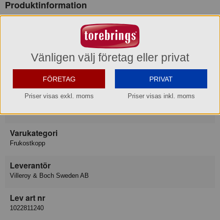
Produktinformation
Varumärke
Villeroy & Boch
Vänligen välj företag eller privat
Konsumentkontakt
Villeroy & Boch Gustavsberg AB
FÖRETAG
PRIVAT
Telefon
08-570 391 00
Priser visas exkl. moms
Priser visas inkl. moms
Hemsida
https://www.villeroy-boch.se/service/contact/
Varukategori
Frukostkopp
Leverantör
Villeroy & Boch Sweden AB
Lev art nr
1022811240