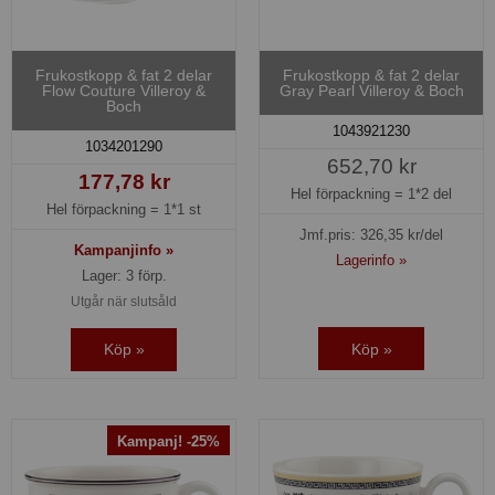
Frukostkopp & fat 2 delar
Frukostkopp & fat 2 delar
Flow Couture Villeroy &
Gray Pearl Villeroy & Boch
Boch
1043921230
1034201290
652,70 kr
177,78 kr
Hel förpackning =
1*2 del
Hel förpackning =
1*1 st
Jmf.pris:
326,35
kr/del
Kampanjinfo »
Lagerinfo »
Lager: 3 förp.
Utgår när slutsåld
Köp »
Köp »
Kampanj! -25%