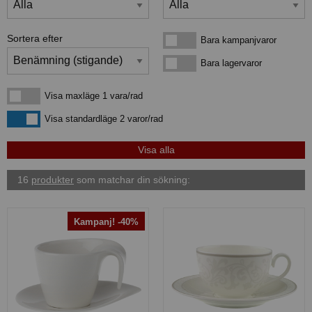
Sortera efter
Bara kampanjvaror
Bara kampanjvaror
Bara lagervaror
Bara lagervaror
Visa maxläge 1 vara/rad
Visa maxläge 1 vara/rad
Visa standardläge
Visa standardläge 2 varor/rad
16
produkter
som matchar din sökning:
Kampanj! -40%