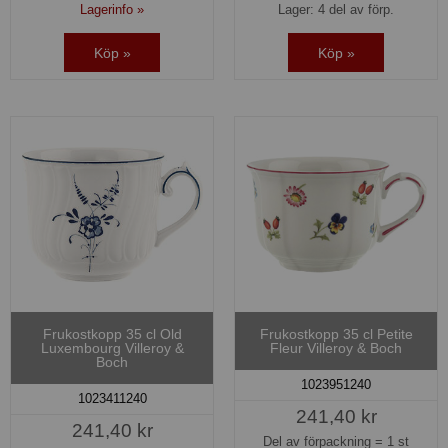
Lagerinfo »
Lager: 4 del av förp.
Köp »
Köp »
Frukostkopp 35 cl Old
Frukostkopp 35 cl Petite
Luxembourg Villeroy &
Fleur Villeroy & Boch
Boch
1023951240
1023411240
241,40 kr
241,40 kr
Del av förpackning =
1 st