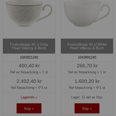
Frukostkopp 40 cl Gray
Frukostkopp 40 cl White
Pearl Villeroy & Boch
Pearl Villeroy & Boch
1043921240
1043891240
400,40 kr
266,70 kr
Del av förpackning =
1 st
Del av förpackning =
1 st
2.402,40 kr
1.600,20 kr
Hel förpackning =
6*1 st
Hel förpackning =
6*1 st
Lagerinfo »
Lager: 12 del av förp.
Köp »
Köp »