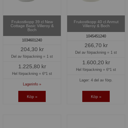
Frukostkopp 39 cl New
Frukostkopp 40 cl Anmut
Cottage Basic Villeroy &
Villeroy & Boch
Boch
1045451240
1034601240
266,70 kr
204,30 kr
Del av förpackning =
1 st
Del av förpackning =
1 st
1.600,20 kr
1.225,80 kr
Hel förpackning =
6*1 st
Hel förpackning =
6*1 st
Lager: 4 del av förp.
Lagerinfo »
Köp »
Köp »