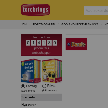
HEM
FÖRETAGSKUND
GODIS KONFEKTYR SNACKS
K
Just nu finns
0
1
4
1
8
0
produkter i
webbshoppen
Privat
Företag
(inkl. moms)
(exkl. moms)
Startsida
Nya varor