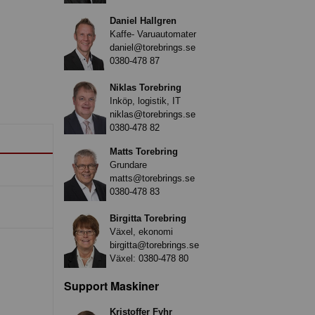
Daniel Hallgren
Kaffe- Varuautomater
daniel@torebrings.se
0380-478 87
Niklas Torebring
Inköp, logistik, IT
niklas@torebrings.se
0380-478 82
Matts Torebring
Grundare
matts@torebrings.se
0380-478 83
Birgitta Torebring
Växel, ekonomi
birgitta@torebrings.se
Växel:
0380-478 80
Support Maskiner
Kristoffer Fyhr