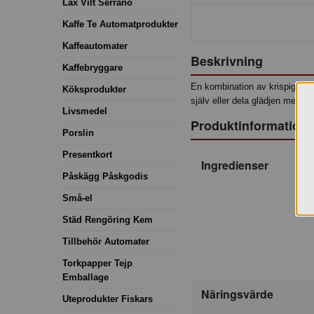
Lax Vilt Serrano
Kaffe Te Automatprodukter
Kaffeautomater
Beskrivning
Kaffebryggare
En kombination av krispiga v
Köksprodukter
själv eller dela glädjen med vä
Livsmedel
Produktinformation
Porslin
Presentkort
Ingredienser
Påskägg Påskgodis
Små-el
Städ Rengöring Kem
Tillbehör Automater
Torkpapper Tejp
Emballage
Näringsvärde
Uteprodukter Fiskars