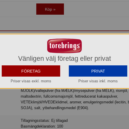
Köp »
etepuffar med Dumlesmakande fyllning dragerade med mjölkchokladsmak. Nju
nner och familj!
Vänligen välj företag eller privat
Ingredienser: socker, vegetabilisk olja (shea, kokos, raps), kakaosmör,
FÖRETAG
PRIVAT
helMJÖLKSpulver/sødMÆLKSpulver/helMELKpulver,
fullkornsVETEmjöl/fuldkornHVEDEmel, kakaomassa,
Priser visas exkl. moms
Priser visas inkl. moms
skumMJÖLKSpulver/skummetMÆLKSpulver, vasslepulver (av
MJÖLK)/vallepulver (fra MÆLK)/mysepulver (fra MELK), rismjöl,
maltodextrin, fullcornsmajsmjöl, fettreducerat kakaopulver,
VETEklimjöl/HVEDEklidmel, aromer, emulgeringsmedel (lecitin, b
SOJA), salt, ytbehandlingsmedel (E904).
Tillagningsstatus: Ej tillagad
Basmängdeklaration: 100