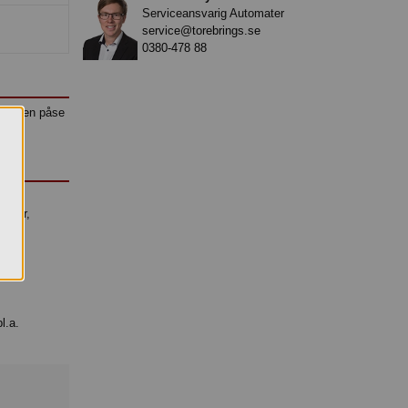
Serviceansvarig Automater
service@torebrings.se
0380-478 88
t av en påse
l.a.