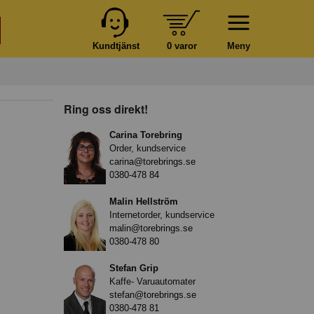
Kundtjänst
0 varor
Meny
Ring oss direkt!
Carina Torebring
Order, kundservice
carina@torebrings.se
0380-478 84
Malin Hellström
Internetorder, kundservice
malin@torebrings.se
0380-478 80
Stefan Grip
Kaffe- Varuautomater
stefan@torebrings.se
0380-478 81