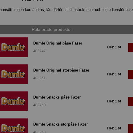
nsättningen kan ändras, läs därför alltid instruktioner och ingrediensförteck
Relaterade produkter
Dumle Original påse Fazer
Hel: 1 st
403747
Dumle Original storpåse Fazer
Hel: 1 st
403261
Dumle Snacks påse Fazer
Hel: 1 st
403760
Dumle Snacks storpåse Fazer
Hel: 1 st
403263