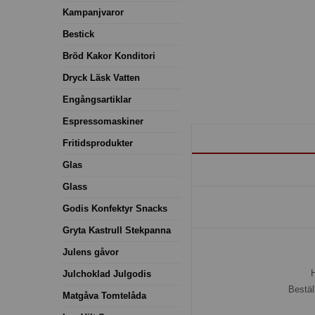
Kampanjvaror
Bestick
Bröd Kakor Konditori
Dryck Läsk Vatten
Engångsartiklar
Espressomaskiner
Fritidsprodukter
Glas
Glass
Godis Konfektyr Snacks
Gryta Kastrull Stekpanna
Julens gåvor
H
Julchoklad Julgodis
Bestäl
Matgåva Tomtelåda