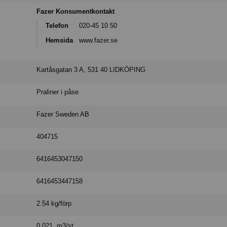
Fazer Konsumentkontakt
Telefon
020-45 10 50
Hemsida
www.fazer.se
Kartåsgatan 3 A, 531 40 LIDKÖPING
Praliner i påse
Fazer Sweden AB
404715
6416453047150
6416453447158
2.54 kg/förp
0.021 m3/st