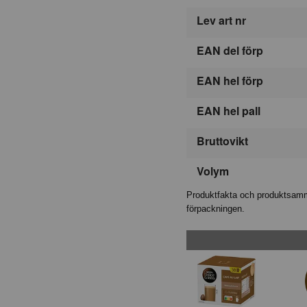
Lev art nr
EAN del förp
EAN hel förp
EAN hel pall
Bruttovikt
Volym
Produktfakta och produktsamma
förpackningen.