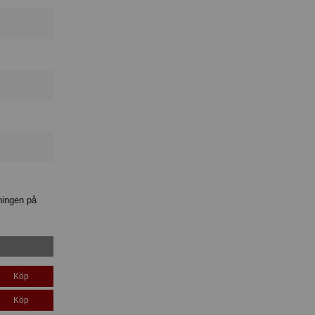
ningen på
Köp
Köp