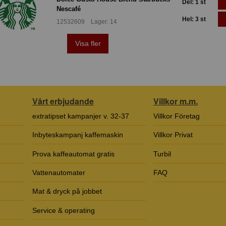
Del: 1 st
Nescafé
Hel: 3 st
12532609 Lager: 14
Visa fler
Vårt erbjudande
Villkor m.m.
extratipset kampanjer v. 32-37
Villkor Företag
Inbyteskampanj kaffemaskin
Villkor Privat
Prova kaffeautomat gratis
Turbil
Vattenautomater
FAQ
Mat & dryck på jobbet
Service & operating