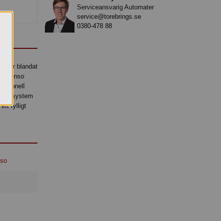
Serviceansvarig Automater
service@torebrings.se
0380-478 88
. Det
er har blandat
 Intenso
essionell
tryckssystem
tt fylligt
nso