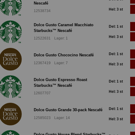
Nescafé
Hel: 3 st
12538734
Dolce Gusto Caramel Macchiato
Del: 1 st
Starbucks™ Nescafé
Hel: 3 st
12522631 Lager: 1
Del: 1 st
Dolce Gusto Chococino Nescafé
12367419 Lager: 7
Hel: 3 st
Dolce Gusto Espresso Roast
Del: 1 st
Starbucks™ Nescafé
Hel: 3 st
12607707
Del: 1 st
Dolce Gusto Grande 30-pack Nescafé
12585023 Lager: 14
Hel: 3 st
Dolce Gusto House Blend Starbucks™