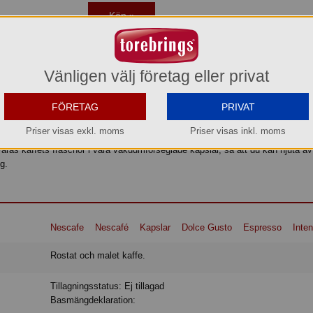
Köp »
Vänligen välj företag eller privat
resso Intenso, ett intensivt och mellanrostat kaffe med intensitet 7 av 11
g doft, utsökt rostning och en tät, gyllene crema. Våra duktiga kaffespecialist
FÖRETAG
PRIVAT
ica-bönor med Robusta-bönor för att få fram NESCAFÉ Dolce Gusto Espresso
v en intensiv arom och en mjuk avrundad smak. Brygg ditt kaffe som en prof
Priser visas exkl. moms
Priser visas inkl. moms
 crema på toppen – det kan du tack vare våra kaffemaskiners effektiva hög
aras kaffets fräschör i våra vakuumförseglade kapslar, så att du kan njuta av e
g.
Nescafe
Nescafé
Kapslar
Dolce Gusto
Espresso
Inte
Rostat och malet kaffe.
Tillagningsstatus: Ej tillagad
Basmängdeklaration: