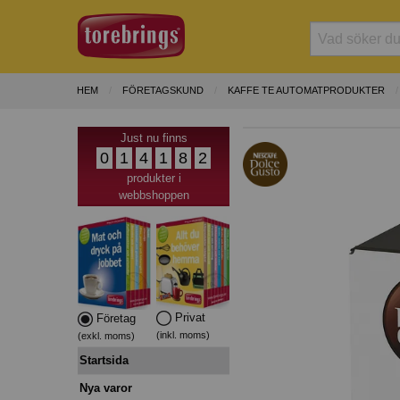
HEM
FÖRETAGSKUND
KAFFE TE AUTOMATPRODUKTER
Just nu finns
0
1
4
1
8
2
produkter i
webbshoppen
Privat
Företag
(inkl. moms)
(exkl. moms)
Startsida
Nya varor