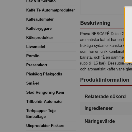
Lax Vilt Serrano
Kaffe Te Automatprodukter
Kaffeautomater
Beskrivning
Kaffebryggare
Prova NESCAFÉ Dolce Gusto Esp
Köksprodukter
aromatiska kaffet har en frukti
fruktiga sydamerikanska Arab
Livsmedel
som har en unik kombination a
Porslin
barista, och få en sammetslen
(upp till 15 bar). Dessutom bev
Presentkort
och aromatiskt kaffe varje gån
Påskägg Påskgodis
Produktinformation
Små-el
Städ Rengöring Kem
Relaterade sökord
Tillbehör Automater
Ingredienser
Torkpapper Tejp
Emballage
Näringsvärde
Uteprodukter Fiskars