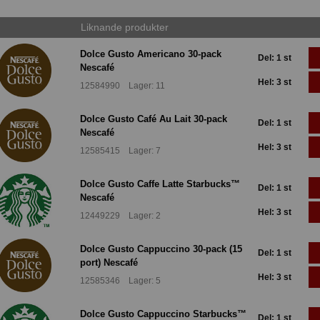
Liknande produkter
Dolce Gusto Americano 30-pack
Del: 1 st
Nescafé
Hel: 3 st
12584990 Lager: 11
Dolce Gusto Café Au Lait 30-pack
Del: 1 st
Nescafé
Hel: 3 st
12585415 Lager: 7
Dolce Gusto Caffe Latte Starbucks™
Del: 1 st
Nescafé
Hel: 3 st
12449229 Lager: 2
Dolce Gusto Cappuccino 30-pack (15
Del: 1 st
port) Nescafé
Hel: 3 st
12585346 Lager: 5
Dolce Gusto Cappuccino Starbucks™
Del: 1 st