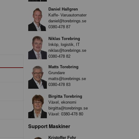
Daniel Hallgren
Kaffe- Varuautomater
daniel@torebrings.se
0380-478 87
Niklas Torebring
Inköp, logistik, IT
niklas@torebrings.se
0380-478 82
Matts Torebring
Grundare
matts@torebrings.se
0380-478 83
Birgitta Torebring
Växel, ekonomi
birgitta@torebrings.se
Växel:
0380-478 80
Support Maskiner
Kristoffer Fyhr