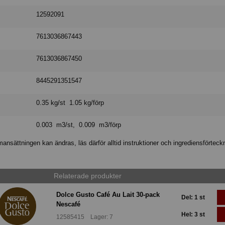
12592091
7613036867443
7613036867450
8445291351547
0.35 kg/st 1.05 kg/förp
0.003 m3/st, 0.009 m3/förp
nsättningen kan ändras, läs därför alltid instruktioner och ingrediensförteck
Relaterade produkter
Dolce Gusto Café Au Lait 30-pack
Del: 1 st
Nescafé
Hel: 3 st
12585415 Lager: 7