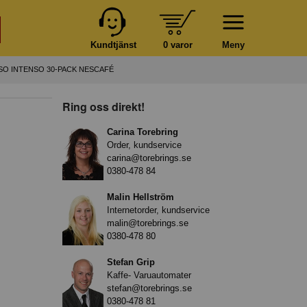
Kundtjänst
0 varor
Meny
O INTENSO 30-PACK NESCAFÉ
Ring oss direkt!
Carina Torebring
Order, kundservice
carina@torebrings.se
0380-478 84
Malin Hellström
Internetorder, kundservice
malin@torebrings.se
0380-478 80
Stefan Grip
Kaffe- Varuautomater
stefan@torebrings.se
0380-478 81