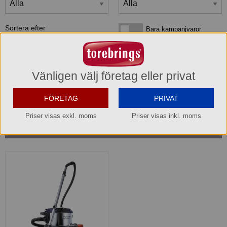
Sortera efter
Bara kampanjvaror
Bara kampanjvaror
Bara lagervaror
Bara lagervaror
Visa maxläge 1 vara/rad
Visa maxläge 1 vara/rad
Vänligen välj företag eller privat
Visa standardläge
Visa standardläge 2 varor/rad
FÖRETAG
PRIVAT
Priser visas exkl. moms
Priser visas inkl. moms
1
produkter
som matchar din sökning: