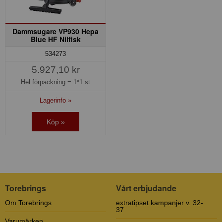
Dammsugare VP930 Hepa
Blue HF Nilfisk
534273
5.927,10 kr
Hel förpackning =
1*1 st
Lagerinfo »
Köp »
Torebrings
Vårt erbjudande
Om Torebrings
extratipset kampanjer v. 32-
37
Varumärken