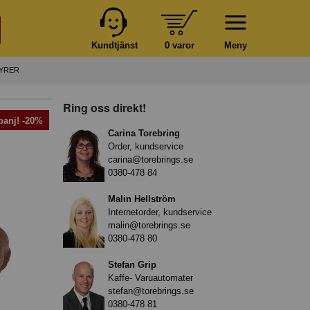
Kundtjänst
0 varor
Meny
YRER
Ring oss direkt!
anj! -20%
Carina Torebring
Order, kundservice
carina@torebrings.se
0380-478 84
Malin Hellström
Internetorder, kundservice
malin@torebrings.se
0380-478 80
Stefan Grip
Kaffe- Varuautomater
stefan@torebrings.se
0380-478 81