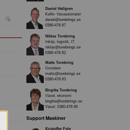
Daniel Hallgren
Kaffe- Varuautomater
daniel@torebrings.se
0380-478 87
Niklas Torebring
Inköp, logistik, IT
niklas@torebrings.se
0380-478 82
Matts Torebring
Grundare
matts@torebrings.se
0380-478 83
Birgitta Torebring
Växel, ekonomi
birgitta@torebrings.se
Växel:
0380-478 80
Support Maskiner
Kristoffer Fyhr