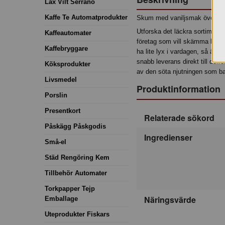
Lax Vilt Serrano
Kaffe Te Automatprodukter
Skum med vaniljsmak överdra
Utforska det läckra sortiment
Kaffeautomater
företag som vill skämma bort d
Kaffebryggare
ha lite lyx i vardagen, så är
snabb leverans direkt till dörr
Köksprodukter
av den söta njutningen som ba
Livsmedel
Produktinformation
Porslin
Presentkort
Relaterade sökord
Påskägg Påskgodis
Ingredienser
Små-el
Städ Rengöring Kem
Tillbehör Automater
Torkpapper Tejp
Näringsvärde
Emballage
Uteprodukter Fiskars