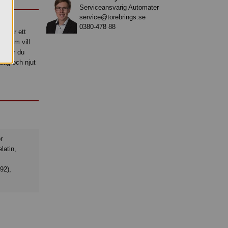
Serviceansvarig Automater
service@torebrings.se
0380-478 88
du är ett
on som vill
ss får du
idag och njut
latin,
92),