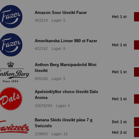
Amazon Sour lösvikt Fazer
Hel: 1 st
403224 Lager: 5
Amerikanska Linser 880 st Fazer
Hel: 1 st
402192 Lager: 6
Anthon Berg Marsipanbröd Mini
lösvikt
Hel: 1 st
905200 Lager: 5
Apelsinklyftor choco lösvikt Dals
Aroma
Hel: 1 st
10076294 Lager: 4
Banana Skids lösvikt påse 7 g
Del: 1 st
Swizzels
Hel: 2 st
229893 Lager: 15