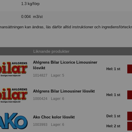
1.3 kg/förp
0.004 m3/st
nsättningen kan ändras, läs därför alltid instruktioner och ingrediensförteck
Liknande produkter
Ahlgrens Bilar Licorice Limousiner
lösvikt
Hel: 1 st
1014827 Lager: 5
Ahlgrens Bilar Limousiner lösvikt
Hel: 1 st
1000424 Lager: 6
Del: 1 st
Ako Choc kolor lösvikt
1003993 Lager: 6
Hel: 2 st