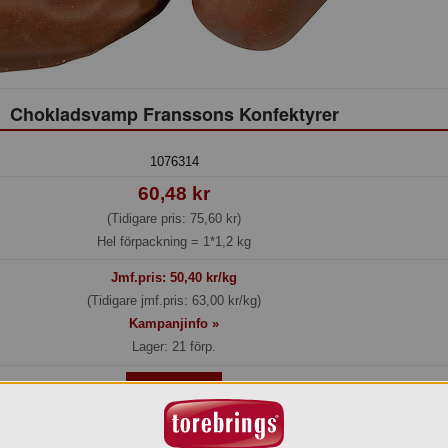
Chokladsvamp Franssons Konfektyrer
1076314
60,48 kr
(Tidigare pris: 75,60 kr)
Hel förpackning =
1*1,2 kg
Jmf.pris:
50,40
kr/kg
(Tidigare jmf.pris: 63,00 kr/kg)
Kampanjinfo »
Lager: 21 förp.
Köp »