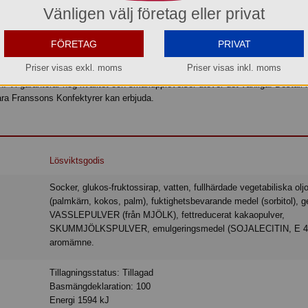
Vänligen välj företag eller privat
gen med ljus nontemp.
et av chokladsvampar från Franssons Konfektyrer hos Torebrings. Oavsett om 
FÖRETAG
PRIVAT
ina anställda, en förening som söker något gott till möten, eller en privatpers
Priser visas exkl. moms
Priser visas inkl. moms
 chokladsvamparna ett utmärkt val. Genom att köpa chokladsvamp online hos o
en. Vi garanterar hög kvalitet och smakupplevelser utöver det vanliga. Beställ 
ra Franssons Konfektyrer kan erbjuda.
Lösviktsgodis
Socker, glukos-fruktossirap, vatten, fullhärdade vegetabiliska oljor
(palmkärn, kokos, palm), fuktighetsbevarande medel (sorbitol), ge
VASSLEPULVER (från MJÖLK), fettreducerat kakaopulver,
SKUMMJÖLKSPULVER, emulgeringsmedel (SOJALECITIN, E 4
aromämne.
Tillagningsstatus: Tillagad
Basmängdeklaration: 100
Energi 1594 kJ