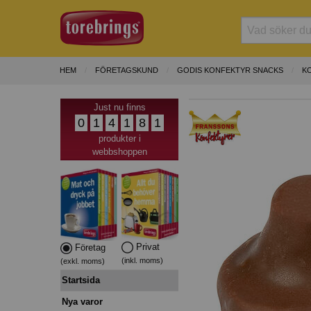
HEM
FÖRETAGSKUND
GODIS KONFEKTYR SNACKS
K
Just nu finns
0
1
4
1
8
1
produkter i
webbshoppen
Privat
Företag
(inkl. moms)
(exkl. moms)
Startsida
Nya varor