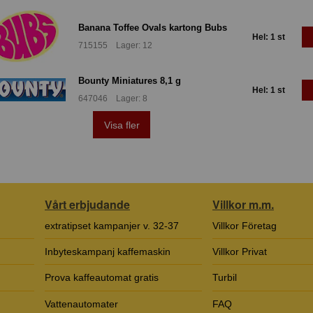
Banana Toffee Ovals kartong Bubs
Hel: 1 st
715155 Lager: 12
Bounty Miniatures 8,1 g
Hel: 1 st
647046 Lager: 8
Visa fler
Vårt erbjudande
Villkor m.m.
extratipset kampanjer v. 32-37
Villkor Företag
Inbyteskampanj kaffemaskin
Villkor Privat
Prova kaffeautomat gratis
Turbil
Vattenautomater
FAQ