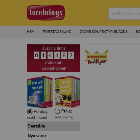
HEM
FÖRETAGSKUND
GODIS KONFEKTYR SNACKS
K
Just nu finns
0
1
4
1
8
2
produkter i
webbshoppen
Privat
Företag
(inkl. moms)
(exkl. moms)
Startsida
Nya varor