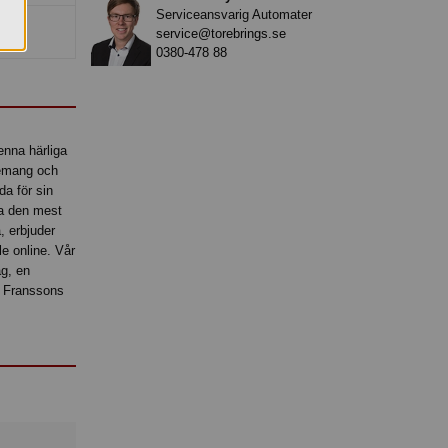
Serviceansvarig Automater
service@torebrings.se
0380-478 88
enna härliga
enemang och
da för sin
la den mest
, erbjuder
e online. Vår
ag, en
ed Franssons