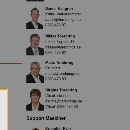
Daniel Hallgren
Kaffe- Varuautomater
daniel@torebrings.se
0380-478 87
Niklas Torebring
Inköp, logistik, IT
niklas@torebrings.se
0380-478 82
Matts Torebring
Grundare
matts@torebrings.se
0380-478 83
Birgitta Torebring
Växel, ekonomi
birgitta@torebrings.se
Växel:
0380-478 80
Support Maskiner
Kristoffer Fyhr