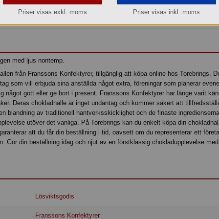
Priser visas exkl. moms
Priser visas inkl. moms
Köp »
gen med ljus nontemp.
len från Franssons Konfektyrer, tillgänglig att köpa online hos Torebrings. D
retag som vill erbjuda sina anställda något extra, föreningar som planerar ev
g något gott eller ge bort i present. Franssons Konfektyrer har länge varit kän
ker. Deras chokladnalle är inget undantag och kommer säkert att tillfredsstäl
 blandning av traditionell hantverksskicklighet och de finaste ingredienserna
levelse utöver det vanliga. På Torebrings kan du enkelt köpa din chokladnall
aranterar att du får din beställning i tid, oavsett om du representerar ett föret
son. Gör din beställning idag och njut av en förstklassig chokladupplevelse m
Lösviktsgodis
Franssons Konfektyrer