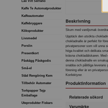
Lax Vilt Serrano
Kaffe Te Automatprodukter
Kaffeautomater
Beskrivning
Kaffebryggare
Skum med vaniljsmak överdra
Köksprodukter
Upptäck den utsökta chokladnal
Livsmedel
chokladnalle är perfekt för fö
Porslin
privatpersoner som vill unna si
höga kvalitet och delikata sma
Presentkort
kräsna chokladälskaren. Med en
denna chokladnalle en smakupp
Påskägg Påskgodis
snabba och pålitliga leverans g
Små-el
förening eller är en privatper
Konfektyrer.
Städ Rengöring Kem
Produktinformation
Tillbehör Automater
Torkpapper Tejp
Emballage
Relaterade sökord
Uteprodukter Fiskars
Varumärke