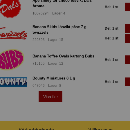
Apelsinklyftor choco lösvikt Dals
Aroma
Hel: 1 st
10076294 Lager: 4
Banana Skids lösvikt påse 7 g
Del: 1 st
Swizzels
Hel: 2 st
229893 Lager: 15
Banana Toffee Ovals kartong Bubs
Hel: 1 st
715155 Lager: 12
Bounty Miniatures 8,1 g
Hel: 1 st
647046 Lager: 8
Visa fler
Vårt erbjudande
Villkor m.m.