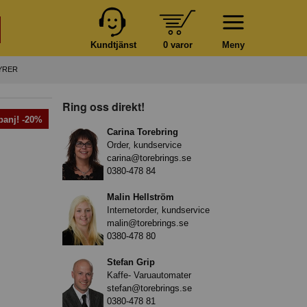
Kundtjänst
0 varor
Meny
YRER
Ring oss direkt!
anj! -20%
Carina Torebring
Order, kundservice
carina@torebrings.se
0380-478 84
Malin Hellström
Internetorder, kundservice
malin@torebrings.se
0380-478 80
Stefan Grip
Kaffe- Varuautomater
stefan@torebrings.se
0380-478 81