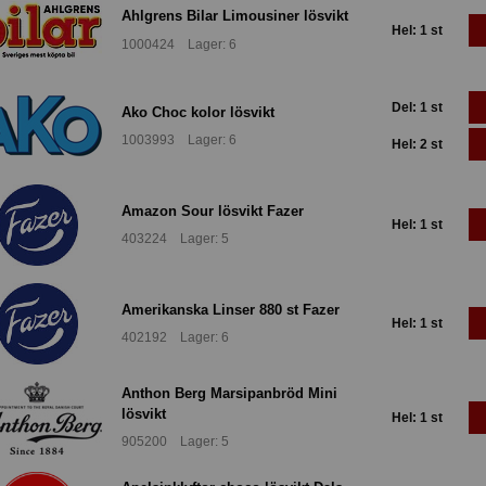
Ahlgrens Bilar Limousiner lösvikt
Hel: 1 st
1000424 Lager: 6
Del: 1 st
Ako Choc kolor lösvikt
1003993 Lager: 6
Hel: 2 st
Amazon Sour lösvikt Fazer
Hel: 1 st
403224 Lager: 5
Amerikanska Linser 880 st Fazer
Hel: 1 st
402192 Lager: 6
Anthon Berg Marsipanbröd Mini
lösvikt
Hel: 1 st
905200 Lager: 5