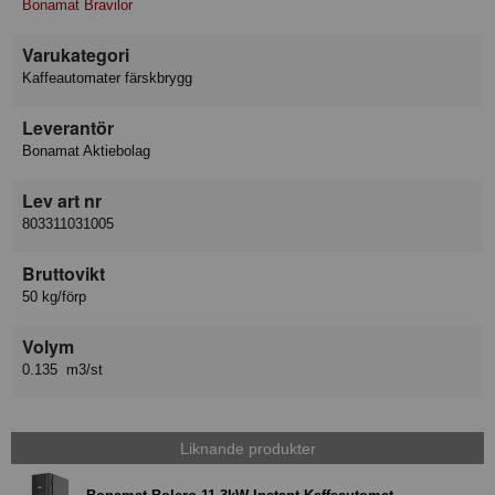
Bonamat Bravilor
Varukategori
Kaffeautomater färskbrygg
Leverantör
Bonamat Aktiebolag
Lev art nr
803311031005
Bruttovikt
50 kg/förp
Volym
0.135 m3/st
Liknande produkter