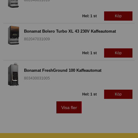
802046031010
Hel: 1 st
Köp
Bonamat Bolero Turbo XL 43 230V Kaffeautomat
802047031009
Hel: 1 st
Köp
Bonamat FreshGround 100 Kaffeautomat
803430031005
Hel: 1 st
Köp
Visa fler