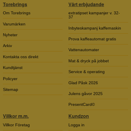
Torebrings
Vårt erbjudande
Om Torebrings
extratipset kampanjer v. 32-
37
Varumärken
Inbyteskampanj kaffemaskin
Nyheter
Prova kaffeautomat gratis
Arkiv
Vattenautomater
Kontakta oss direkt
Mat & dryck på jobbet
Kundtjänst
Service & operating
Policyer
Glad Påsk 2026
Sitemap
Julens gåvor 2025
PresentCard©
Villkor m.m.
Kundzon
Villkor Företag
Logga in