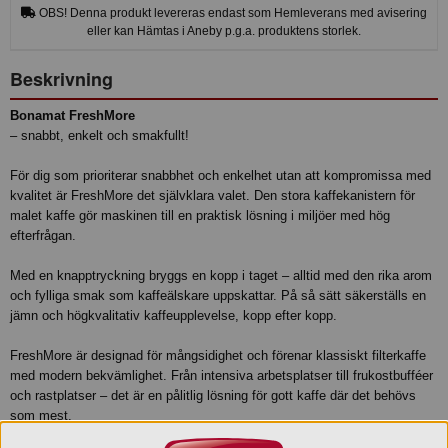
OBS! Denna produkt levereras endast som Hemleverans med avisering
eller kan Hämtas i Aneby p.g.a. produktens storlek.
Beskrivning
Bonamat FreshMore
– snabbt, enkelt och smakfullt!
För dig som prioriterar snabbhet och enkelhet utan att kompromissa med
kvalitet är FreshMore det självklara valet. Den stora kaffekanistern för
malet kaffe gör maskinen till en praktisk lösning i miljöer med hög
efterfrågan.
Med en knapptryckning bryggs en kopp i taget – alltid med den rika arom
och fylliga smak som kaffeälskare uppskattar. På så sätt säkerställs en
jämn och högkvalitativ kaffeupplevelse, kopp efter kopp.
FreshMore är designad för mångsidighet och förenar klassiskt filterkaffe
med modern bekvämlighet. Från intensiva arbetsplatser till frukostbufféer
och rastplatser – det är en pålitlig lösning för gott kaffe där det behövs
som mest.