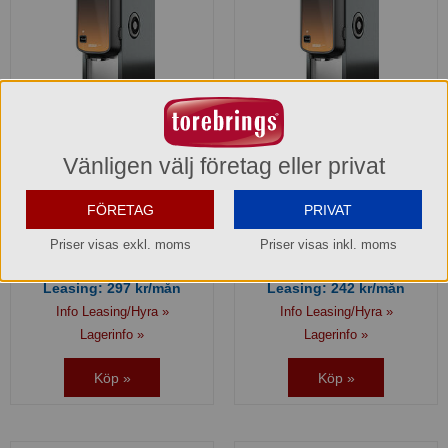
Bonamat Bolero 21 3kW
Bonamat Bolero 21 Instant
Instant Kaffeautomat
Kaffeautomat
Vänligen välj företag eller privat
8242312
8234312
FÖRETAG
PRIVAT
18.800,00 kr
15.300,00 kr
Priser visas exkl. moms
Priser visas inkl. moms
Hel förpackning =
1*1 st
Hel förpackning =
1*1 st
Leasing:
297
kr/mån
Leasing:
242
kr/mån
Info Leasing/Hyra »
Info Leasing/Hyra »
Lagerinfo »
Lagerinfo »
Köp »
Köp »