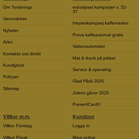
Om Torebrings
extratipset kampanjer v. 32-
37
Varumärken
Inbyteskampanj kaffemaskin
Nyheter
Prova kaffeautomat gratis
Arkiv
Vattenautomater
Kontakta oss direkt
Mat & dryck på jobbet
Kundtjänst
Service & operating
Policyer
Glad Påsk 2026
Sitemap
Julens gåvor 2025
PresentCard©
Villkor m.m.
Kundzon
Villkor Företag
Logga in
Villkor Privat
Mina ordrar